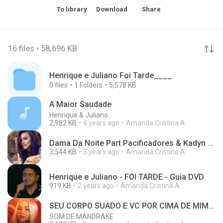
To library
Download
Share
16 files • 58,696 KB
Henrique e Juliano Foi Tarde____
0
files
1
Folders
5,578 KB
A Maior Saudade
Henrique & Juliano
2,982 KB
4 years ago
Amanda Cristina A.
Dama Da Noite Part Pacificadores & Kadyn - Direito
3,544 KB
3 years ago
Amanda Cristina A.
Henrique e Juliano - FOI TARDE - Guia DVD
919 KB
2 years ago
Amanda Cristina A.
SEU CORPO SUADO E VC POR CIMA DE MIM - Treyce (Lançamento 2023)
SOM DE MANDRAKE