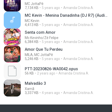
MC JottaPê
7,134 KB
5 years ago
Amanda Cristina A.
MC Kevin - Menina Danadinha (DJ R7) (Áudio Oficial) Lançamento 2016
MC Kevin
4,413 KB
5 years ago
Amanda Cristina A.
Senta com Amor
Mc Kevinho/Zé Felipe
6,384 KB
5 years ago
Amanda Cristina A.
Amor Que Tu Perdeu
MILA; MC JottaPê
5,246 KB
5 years ago
Amanda Cristina A.
PTT-20230826-WA0042.opus
56 KB
2 years ago
Amanda Cristina A.
Malvadão 3
Xamã
3,337 KB
4 years ago
Amanda Cristina A.