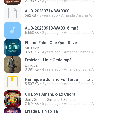
2,193 KB
3 years ago
Amanda Cristina A.
AUD-20230714-WA0000.
582 KB
3 years ago
Amanda Cristina A.
AUD-20230910-WA0016.mp3
6,653 KB
2 years ago
Amanda Cristina A.
Ela me Falou Que Quer Rave
MC Levin
3,691 KB
4 years ago
Amanda Cristina A.
Emicida - Hoje Cedo.mp3
Emicida
3,381 KB
4 years ago
Amanda Cristina A.
Henrique e Juliano Foi Tarde____.zip
5,507 KB
2 years ago
Amanda Cristina A.
Os Boys Amam, o Ex Chora
Jerry Smith e Simone & Simaria
2,674 KB
5 years ago
Amanda Cristina A.
Errada Ela Não Tá