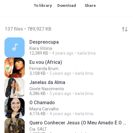
To library
Download
Share
137 files • 789,927 KB
Despreocupa
Kiara Vitória
12,389 KB
4 years ago
karla lima
Eu vou (África)
Fernanda Brum
3,108 KB
5 years ago
karla lima
Janelas da Alma
Gisele Nascimento
4,386 KB
5 years ago
karla lima
O Chamado
Mayra Carvalho
4,116 KB
4 years ago
karla lima
Quero Conhecer Jesus (O Meu Amado É O Mais Belo)
Cia. SALT