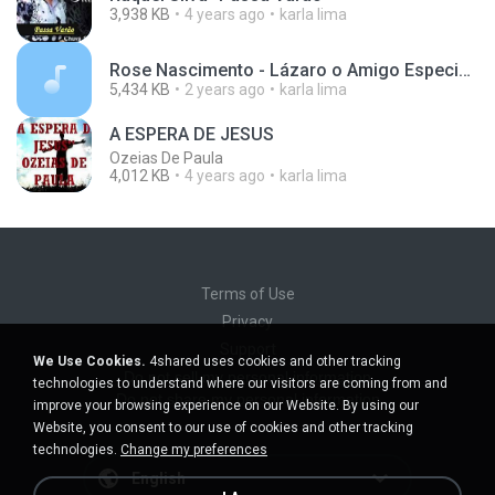
3,938 KB
4 years ago
karla lima
Rose Nascimento - Lázaro o Amigo Especial (Pseudo Vídeo)
5,434 KB
2 years ago
karla lima
A ESPERA DE JESUS
Ozeias De Paula
4,012 KB
4 years ago
karla lima
Terms of Use
Privacy
Support
We Use Cookies.
4shared uses cookies and other tracking
Do not sell my personal information
technologies to understand where our visitors are coming from and
Do not share my personal information
improve your browsing experience on our Website. By using our
Website, you consent to our use of cookies and other tracking
technologies.
Change my preferences
English