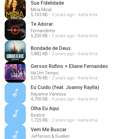
Sua Fidelidade
Míria Mical
5,163 KB
3 years ago
karla lima
Te Adorar
Fernandinho
5,250 KB
5 years ago
karla lima
Bondade de Deus
5,882 KB
3 years ago
karla lima
Gerson Rufino + Eliane Fernandes
Há Um Tempo
5,076 KB
2 years ago
karla lima
Eu Cuido (feat. Joanny Raylla)
Rayanne Vanessa
4,706 KB
4 years ago
karla lima
Olha Eu Aqui
Beatriz
1,725 KB
2 years ago
karla lima
Vem Me Buscar
Jefferson & Suellen