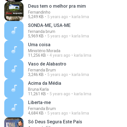
Deus tem o melhor pra mim
Fernandinho
5,249 KB
5 years ago
karla lima
SONDA-ME, USA-ME
fernanda brum
5,969 KB
5 years ago
karla lima
Uma coisa
Ministério Morada
11,256 KB
4 years ago
karla lima
Vaso de Alabastro
Fernanda Brum
3,246 KB
5 years ago
karla lima
Acima da Média
Bruna Karla
11,261 KB
5 years ago
karla lima
Liberta-me
Fernanda Brum
4,684 KB
5 years ago
karla lima
Só Deus Segura Este País