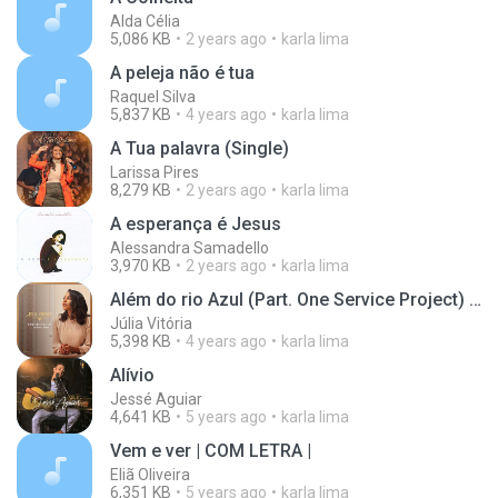
Alda Célia
5,086 KB
2 years ago
karla lima
A peleja não é tua
Raquel Silva
5,837 KB
4 years ago
karla lima
A Tua palavra (Single)
Larissa Pires
8,279 KB
2 years ago
karla lima
A esperança é Jesus
Alessandra Samadello
3,970 KB
2 years ago
karla lima
Além do rio Azul (Part. One Service Project) [Ao vivo] {Single}
Júlia Vitória
5,398 KB
4 years ago
karla lima
Alívio
Jessé Aguiar
4,641 KB
5 years ago
karla lima
Vem e ver | COM LETRA |
Eliã Oliveira
6,351 KB
5 years ago
karla lima