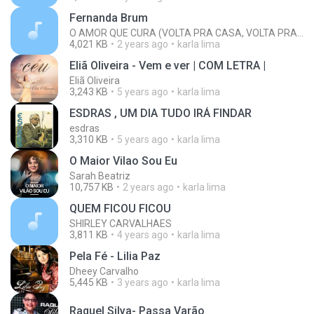
Fernanda Brum
O AMOR QUE CURA (VOLTA PRA CASA, VOLTA PRA IGREJA!)
4,021 KB
2 years ago
karla lima
Eliã Oliveira - Vem e ver | COM LETRA |
Eliã Oliveira
3,243 KB
5 years ago
karla lima
ESDRAS , UM DIA TUDO IRÁ FINDAR
esdras
3,310 KB
5 years ago
karla lima
O Maior Vilao Sou Eu
Sarah Beatriz
10,757 KB
2 years ago
karla lima
QUEM FICOU FICOU
SHIRLEY CARVALHAES
3,811 KB
4 years ago
karla lima
Pela Fé - Lilia Paz
Dheey Carvalho
5,445 KB
3 years ago
karla lima
Raquel Silva- Passa Varão