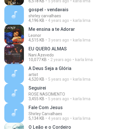
6,518 KB
5 years ago
karla lima
gospel - vendavais
shirley carvalhaes
4,196 KB
4 years ago
karla lima
Me ensina a te Adorar
Leonor
4,515 KB
3 years ago
karla lima
EU QUERO ALMAS
Nani Azevedo
10,077 KB
2 years ago
karla lima
A Deus Seja a Glória
artist
4,520 KB
5 years ago
karla lima
Seguirei
ROSE NASCIMENTO
3,455 KB
5 years ago
karla lima
Fale Com Jesus
Shirley Carvalhaes
5,134 KB
4 years ago
karla lima
O Leão e o Cordeiro