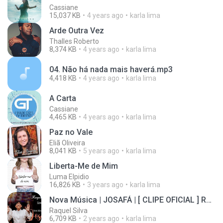
Cassiane
15,037 KB
4 years ago
karla lima
Arde Outra Vez
Thalles Roberto
8,374 KB
4 years ago
karla lima
04. Não há nada mais haverá.mp3
4,418 KB
4 years ago
karla lima
A Carta
Cassiane
4,465 KB
4 years ago
karla lima
Paz no Vale
Eliã Oliveira
8,041 KB
5 years ago
karla lima
Liberta-Me de Mim
Luma Elpidio
16,826 KB
3 years ago
karla lima
Nova Música | JOSAFÁ | [ CLIPE OFICIAL ] Raquel Silva e Débora Torres
Raquel Silva
6,709 KB
2 years ago
karla lima