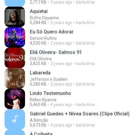
2,717 KB
3 years ago
karla lima
Aquietai
Ruthe Dayanne
5,284 KB
2 years ago
karla lima
Eu Só Quero Adorar
Gerson Rufino
4,030 KB
2 years ago
karla lima
Eliã Oliveira- Salmos 91
Eliã Oliveira
3,825 KB
2 years ago
karla lima
Labareda
Jefferson e Suellen
5,280 KB
2 years ago
karla lima
Lindo Testemunho
Kellen Byanca
5,465 KB
4 years ago
karla lima
Gabriel Guedes + Nívea Soares (Clipe Oficial)
A Bênção
5,673 KB
4 years ago
karla lima
A Colheita