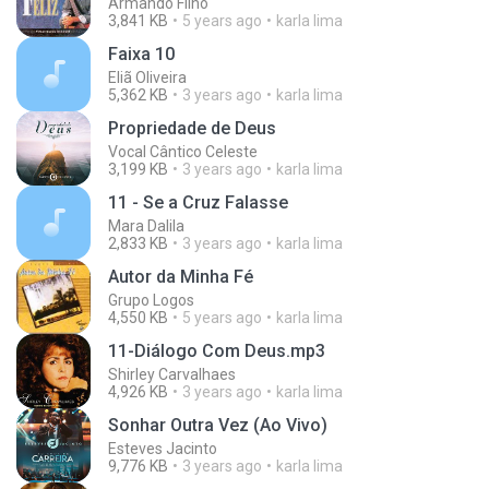
Armando Filho
3,841 KB
5 years ago
karla lima
Faixa 10
Eliã Oliveira
5,362 KB
3 years ago
karla lima
Propriedade de Deus
Vocal Cântico Celeste
3,199 KB
3 years ago
karla lima
11 - Se a Cruz Falasse
Mara Dalila
2,833 KB
3 years ago
karla lima
Autor da Minha Fé
Grupo Logos
4,550 KB
5 years ago
karla lima
11-Diálogo Com Deus.mp3
Shirley Carvalhaes
4,926 KB
3 years ago
karla lima
Sonhar Outra Vez (Ao Vivo)
Esteves Jacinto
9,776 KB
3 years ago
karla lima