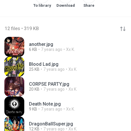
To library
Download
Share
12 files • 319 KB
another.jpg
6 KB
7 years ago
Xx K.
Blood Lad.jpg
25 KB
7 years ago
Xx K.
CORPSE PARTY.jpg
20 KB
7 years ago
Xx K.
Death Note.jpg
9 KB
7 years ago
Xx K.
DragonBallSuper.jpg
12 KB
7 years ago
Xx K.