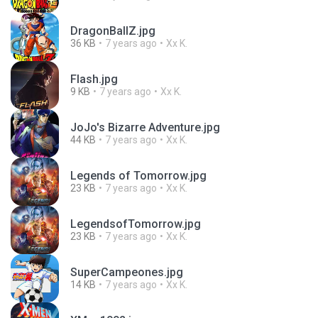
DragonBallZ.jpg
36 KB
7 years ago
Xx K.
Flash.jpg
9 KB
7 years ago
Xx K.
JoJo's Bizarre Adventure.jpg
44 KB
7 years ago
Xx K.
Legends of Tomorrow.jpg
23 KB
7 years ago
Xx K.
LegendsofTomorrow.jpg
23 KB
7 years ago
Xx K.
SuperCampeones.jpg
14 KB
7 years ago
Xx K.