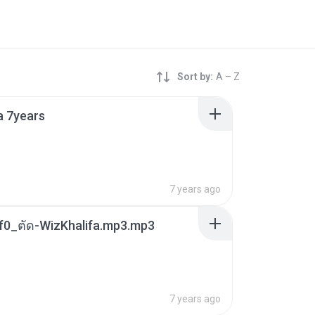
Sort by:
A – Z
a 7years
7 years ago
f0_ตัด-WizKhalifa.mp3.mp3
7 years ago