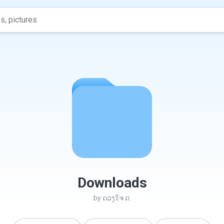
Downloads
by
ດວງໃຈ ດ.