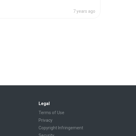
7 years ago
Legal
Terms of Use
Privacy
Copyright Infringement
Security