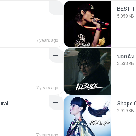
BEST T
5,059 KB
7 years ago
บอกฉัน
3,533 KB
7 years ago
ural
Shape 
2,919 KB
7 years ago