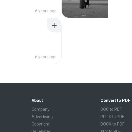
6 years ago
6 years ago
About
Convert to PDF
Company
DOC to PDF
Advertising
PPTX to PDF
Copyright
DOCX to PDF
Developer
XLS to PDF