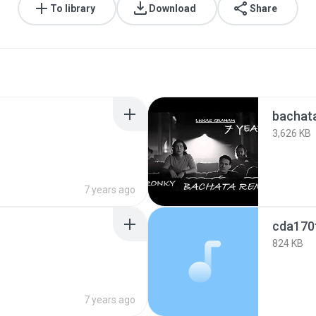
To library
Download
Share
bachat
3,626 KB
7 years ago
cda170
824 KB
7 years ago