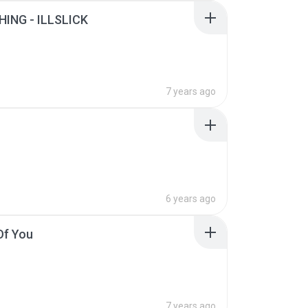
HING - ILLSLICK
7 years ago
6 years ago
Of You
7 years ago