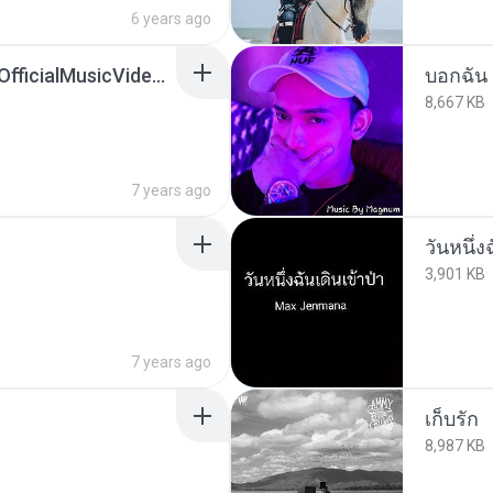
6 years ago
ต้องการอะไร_NaraNo(OfficialMusicVideo).mp3
บอกฉัน
8,667 KB
7 years ago
วันหนึ่ง
3,901 KB
7 years ago
เก็บรัก
8,987 KB