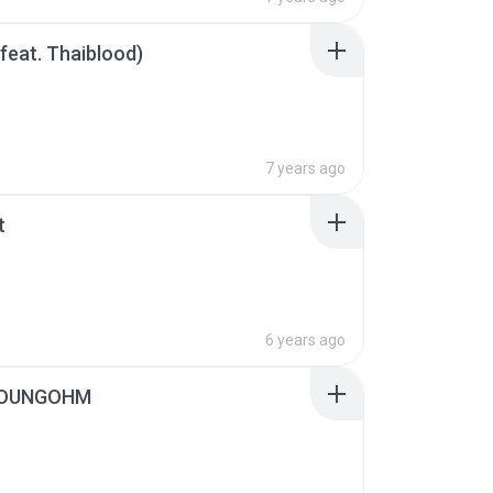
feat. Thaiblood)
7 years ago
t
6 years ago
- YOUNGOHM