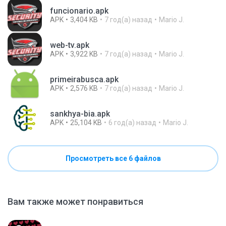
funcionario.apk
APK
3,404 KB
7 год(а) назад
Mario J.
web-tv.apk
APK
3,922 KB
7 год(а) назад
Mario J.
primeirabusca.apk
APK
2,576 KB
7 год(а) назад
Mario J.
sankhya-bia.apk
APK
25,104 KB
6 год(а) назад
Mario J.
Просмотреть все 6 файлов
Вам также может понравиться