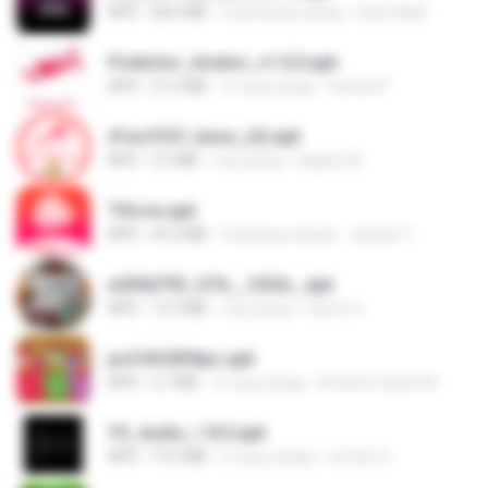
APK
28.0 MB
9 месяцев назад
Edet Elijah
Predictor_Aviator_v1.0.0.apk
APK
21.6 MB
2 года назад
Hamed F.
d1ac57d7_base_(4).apk
APK
3.2 MB
год назад
Kagiso M.
THLive.apk
APK
43.3 MB
2 месяца назад
Jaturat Y.
e200d793_GTA__V2SA_.apk
APK
12.3 MB
год назад
Game O.
poCHICKENpo.apk
APK
5.7 MB
2 года назад
Antonio Carlos M.
YS_Audio_1.8.0.apk
APK
19.3 MB
2 года назад
romulo S.