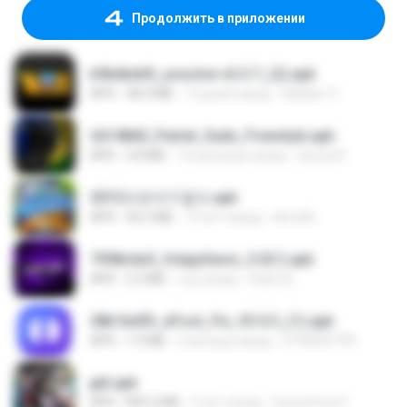
Продолжить в приложении
b9bdbdd5_youcine-v6.5.7_(2).apk
APK
48.4 MB
13 дней назад
Waldeir O.
2d148d0_Painel_Sadx_Freestyle.apk
APK
4.8 MB
10 месяцев назад
García R.
2013프로야구결크.apk
APK
46.5 MB
13 лет назад
klm33k
7958c6e5_VolppSensi_3.0(1).apk
APK
2.3 MB
год назад
Helen B.
28b1bd93_eFoot_Fix_V3.0.3_(1).apk
APK
1.9 MB
2 месяца назад
0799025790
jplt.apk
APK
845.0 MB
5 лет назад
SuperErnst E.