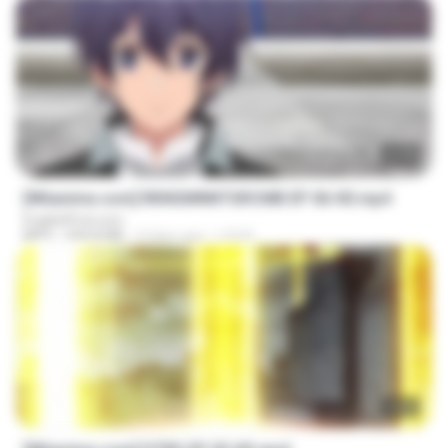
23:40
[Witanime.com] RKNGMNNTSRCMB EP 06 HD.mp4
EnglishPod.com
MP4
294.8 MB
9 days ago
LOLKI
23:03