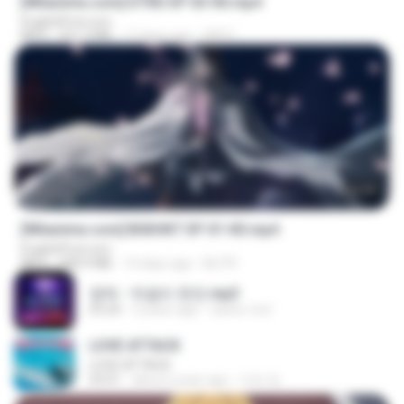
[Witanime.com] DTRD EP 03 HD.mp4
EnglishPod.com
MP4
321.3 MB
17 days ago
DRTY
24:35
[Witanime.com] BSKHKT EP 01 HD.mp4
EnglishPod.com
MP4
408.9 MB
14 days ago
BLITR
영탁 - 막걸리 한잔.mp3
03:20
3 years ago
castor-trot
LOVE ATTACK
LOVE ATTACK
03:01
about a year ago
지빈 임.