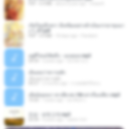
PDF
6.4 MB
about a year ago
Orasa K.
เกิดใหม่อีกครา อี๋เหนียงอย่างข้าเป็นภรรยาขุนนา
ง 1_ST.pdf
PDF
4.9 MB
18 days ago
Pandarin
อยู่ที่ไหนก็คิดถึง - เมนทอล.mp3
04:34
2 years ago
มันไม้สาย ม.
เอิ้นเธอว่าความฮัก
เอิ้นเธอว่าความฮัก
04:27
2 months ago
ถามพ่อ&#39;พ ม.
เมียน้อยเหงา พาเสียวค่ะ18+เล่าเรื่องเสียว.mp3
10:20
7 years ago
อมรพันธ์ จ.
진성 - 보릿고개.mp3
03:34
4 years ago
castor-trot