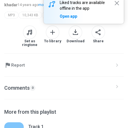
Liked tracks are available
khadar
14 years ago
more...
offline in the app
MP3
10,343 KB
Podcast
ondemand-english.com
Open app
Set as
To library
Download
Share
ringtone
Report
Comments
0
More from this playlist
Track 1