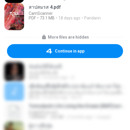
สาปสมรส 4.pdf
CamScanner
PDF
73.1 MB
18 days ago
Pandarin
More files are hidden
Continue in app
ฉันมันก็ดีได้แค่นี้
ฉันมันก็ดีได้แค่นี้
04:32
9 months ago
D
ເຊົາຮ້ອງເຖົ້າຊິເອົາທໍ່ໃດ (เซาฮ้องเถ้าสิเอาเท่าใด) ບຸນເກີດ ຫນູຫ່ວງ ft. ໂສພາ ຈຸນທະລາ
ເຊົາຮ້ອງເຖົ້າຊິເອົາທໍ່ໃດ (เซาฮ้องเถ้าสิเอาเท่าใด) ບຸນເກີດ ຫນູຫ່ວງ ft. ໂສພາ ຈຸນທະລາ
05:13
2 months ago
But G.
Tomodachi Life Living the Dream [NSP].torrent
EnglishPod.com
TORRENT
252 KB
2 months ago
margob
ผู้บ่าวเสื้อปุ๋ย