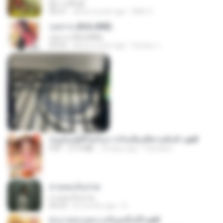
ผู้บ่าวเสื้อปุ๋ย
04:31
about a year ago
Mith 9.
กุหลาบ (KULARB)
กุหลาบ (KULARB)
03:55
about a year ago
Suwan J.
หนูน้อยสู้ชีวิตกับภารกิจเลี้ยงพี่ชายทั้งห้า.pdf
PDF
27.2 MB
18 days ago
Pandarin
สายลมเจ็บปวด
สายลมเจ็บปวด
04:23
8 months ago
D
ฝ่าบาททรงพระเจริญหมื่นปี1.pdf