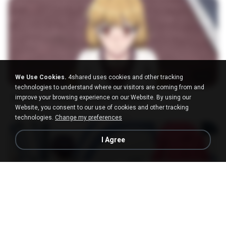
23:03
We Use Cookies.
4shared uses cookies and other tracking
technologies to understand where our visitors are coming from and
[Witanime.com] DTRD EP 04 HD.mp4
improve your browsing experience on our Website. By using our
Website, you consent to our use of cookies and other tracking
EnglishPod.com
MP4
279.0 MB
10 days ago
DRTY
technologies.
Change my preferences
I Agree
23:40
[Witanime.com] RKNGMNNTSRCMB EP 05 HD.mp4