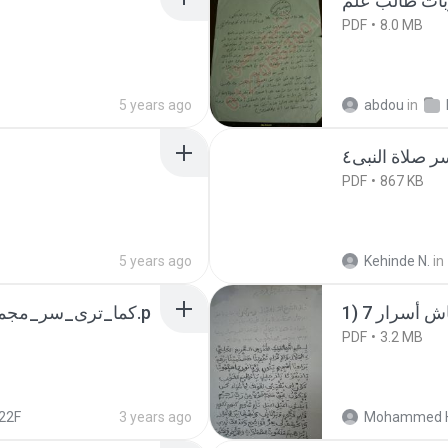
PDF
8.0 MB
5 years ago
abdou
in
PDF
867 KB
5 years ago
Kehinde N.
in
كما_ترى_سر_مجم.p
PDF
3.2 MB
22F
3 years ago
Mohammed 