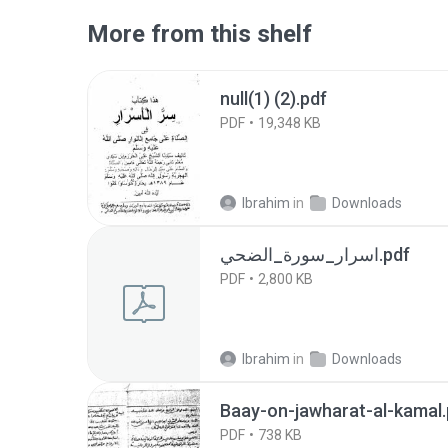
More from this shelf
null(1) (2).pdf
PDF
19,348 KB
Ibrahim
in
Downloads
اسرار_سورة_الضحي.pdf
PDF
2,800 KB
Ibrahim
in
Downloads
Baay-on-jawharat-al-kamal.
PDF
738 KB