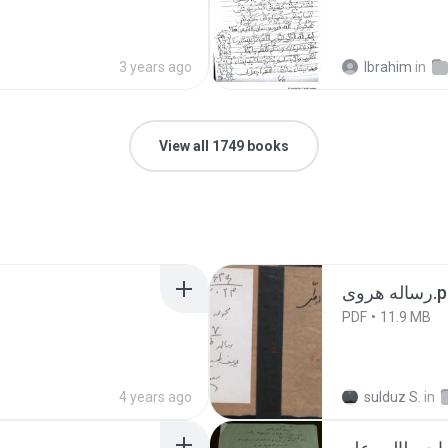
3 years ago
Ibrahim
in
View all 1749 books
ه هروی
PDF
11.9 MB
4 years ago
sulduz S.
in