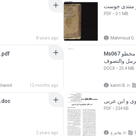
PDF
3.1 MB
8 years ago
Mahmoud G.
Ms067 كناش يضم رسائل في الفلك والميقات مخطو
كتاب كناش سر التجانى المجرب.pdf
DOCX
25.4 MB
shared
12 months ago
karim B.
in
كناش التحملات منقح عين الصفا.doc
PDF
234 KB
2 years ago
ھاتم ع.
in