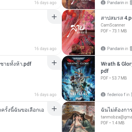
16 days ago
Pandarin
in
สาปสมรส 4.p
CamScanner
PDF
73.1 MB
16 days ago
Pandarin
in
ี่ชายทั้งห้า.pdf
Wrath & Glory
pdf
PDF
53.7 MB
16 days ago
federico f
in
ครั้งนี้ฉันขอเลือกเอ
ฉันไม่ต้องการ
tanmobza@gmai
PDF
1.4 MB