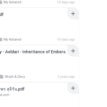
My 4shared
16 days ago
df
My 4shared
16 days ago
 - Aeldari - Inheritance of Embers.
Wrath & Glory
2 years ago
พร สุจิรัน.pdf
l.com