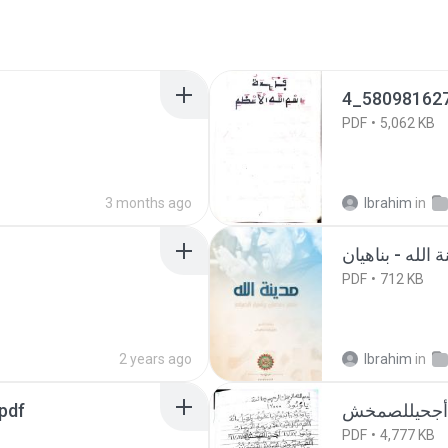
4_58098162
PDF
5,062 KB
3 months ago
Ibrahim
in
PDF
712 KB
2 years ago
Ibrahim
in
pdf
PDF
4,777 KB