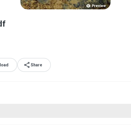
Preview
كناش الا.pdf
load
Share