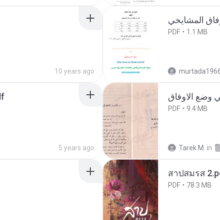
PDF
1.1 MB
10 years ago
murtada196
بهجة .pdf
PDF
9.4 MB
5 years ago
Tarek M.
in
สาปสมรส 2.p
PDF
78.3 MB