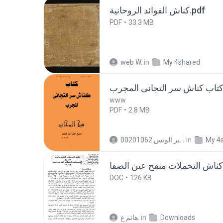
كناش الفوائد الروحانية.pdf
PDF
33.3 MB
web W.
in
My 4shared
www
PDF
2.8 MB
الشيخ عطية عبد الحميد للمتابعة عبر الوتس 00201062...
in
My 4
DOC
126 KB
ھاتم ع.
in
Downloads