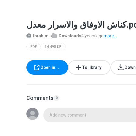
وفاق والاسرار معدل
Ibrahim
in
Downloads
4 years ago
more...
PDF
14,495 KB
Open in...
To library
Down
Comments
0
Add new comment