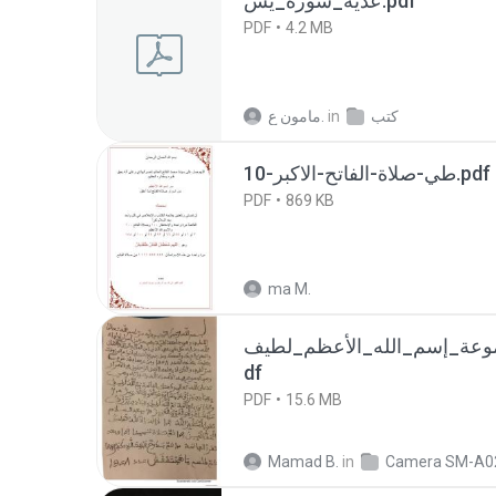
عدية_سورة_يس.pdf
PDF
4.2 MB
مامون ع.
in
كتب
10-طي-صلاة-الفاتح-الاكبر.pdf
PDF
869 KB
ma M.
وعة_إسم_الله_الأعظم_لطيف
df
PDF
15.6 MB
Mamad B.
in
Camera SM-A0