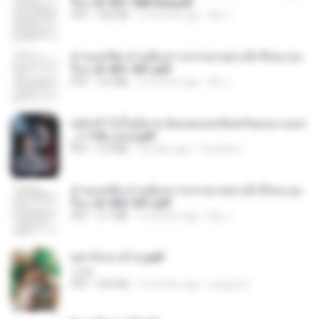
รือง ch 561-568 end.pdf
PDF
502 KB
2 months ago
My J.
ท่านแม่ทัพ ท่านต้องการภรรยาอย่างข้าถึงจะรุ่งเ
รือง ch 401-501.pdf
PDF
3.6 MB
2 months ago
My J.
หลังเข้าไปในนิยาย ฉันแย่งแสงจันทร์ของนางเอก
_1-154_(จบ).pdf
PDF
5.6 MB
18 days ago
Pandarin
ท่านแม่ทัพ ท่านต้องการภรรยาอย่างข้าถึงจะรุ่งเ
รือง ch 502-551.pdf
PDF
3.1 MB
2 months ago
My J.
หย่ารักนางร้าย.pdf
1234
PDF
692 KB
3 months ago
yingyai S.