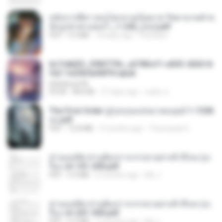
หลังจากพี่สาวคนโตกลายเป็นทาส รัชทายาทตำห
นักบูรพาตาแดงก่ำ_1-242_(จบ).pdf
PDF
9.3 MB
18 days ago
Pandarin
6c7c8d33_3f85779c_e3783cf1-e033-4265-8
fe2-1e23b5a9dff0.epub
littlebbear96
EPUB
804 KB
27 days ago
ทอฝัน ม.
The First Order สู่รุ่งอรุณแห่งมวลมนุษย์ 1-1328
จบ.pdf
PDF
72.8 MB
3 months ago
Theerasak G.
ท่านแม่ทัพ ท่านต้องการภรรยาอย่างข้าถึงจะรุ่งเ
รือง ch 101-200.pdf
PDF
5.4 MB
2 months ago
My J.
ท่านแม่ทัพ ท่านต้องการภรรยาอย่างข้าถึงจะรุ่งเ
รือง ch 201-300.pdf
PDF
6.5 MB
2 months ago
My J.