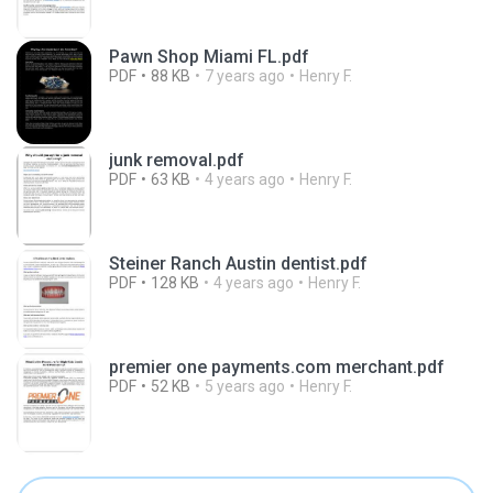
Pawn Shop Miami FL.pdf
PDF
88 KB
7 years ago
Henry F.
junk removal.pdf
PDF
63 KB
4 years ago
Henry F.
Steiner Ranch Austin dentist.pdf
PDF
128 KB
4 years ago
Henry F.
premier one payments.com merchant.pdf
PDF
52 KB
5 years ago
Henry F.