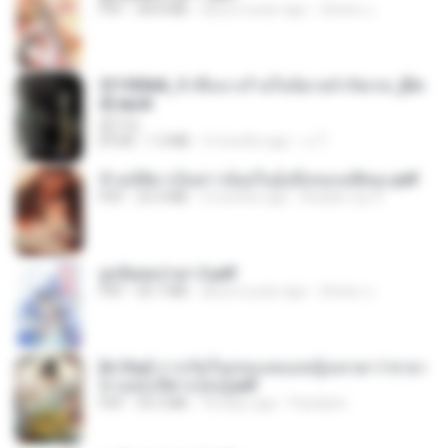
PDF
68.8 MB
about a year ago
ณิชพน แ.
3f1f85b8_ข้าคือนางร้ายในนิยายจำกัดเรท_[En
d].epub
君子生
EPUB
1.3 MB
3 months ago
เจ โ.
ข้ามมิติมาเป็นสาวน้อยในอุ้งมือของอดีตลุง.pdf
PDF
25.4 MB
3 months ago
Reader Lily O.
ฮูหยิuสุดป่วuฯ 2.pdf
PDF
64.7 MB
about a year ago
ณิชพน แ.
[A Chu] การเกิดใหม่ของหมอหญิงเทวดา l ชายา
ท่านอ๋องปีศาจ [จบ].pdf
PDF
35.5 MB
18 days ago
Pandarin