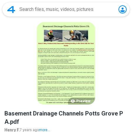
Preview
Basement Drainage Channels Potts Grove P
A.pdf
Henry F.
7 years ago
more...