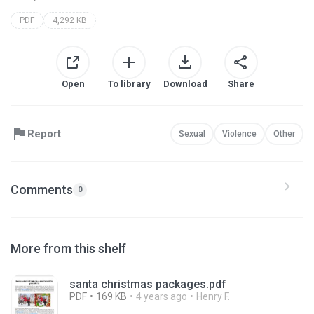
PDF
4,292 KB
Open
To library
Download
Share
Report
Sexual
Violence
Other
Comments
0
More from this shelf
santa christmas packages.pdf
PDF
169 KB
4 years ago
Henry F.