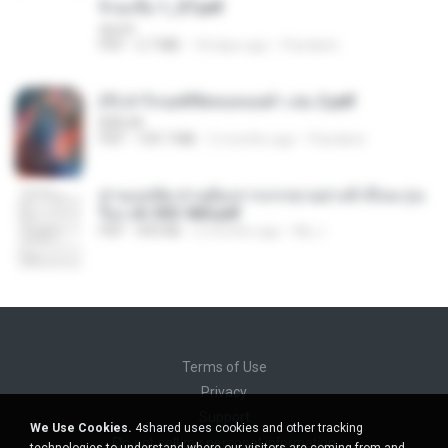
จิ่วฉงจื่อ 1_ST.pdf
decht
PDF
2.7 MB
18 days ago
Pandarin
(Y) ฝ่าวิกฤตพิชิตหอคอยดำ เล่ม 2.pdf
BAILIW
PDF
109.7 MB
2 months ago
Pandarin
ท่านแม่ทัพ ท่านต้องการภรรยาอย่างข้าถึงจะรุ่งเ
รือง ch 553-560.pdf
PDF
493 KB
2 months ago
My J.
Terms of Use
Privacy
Support
We Use Cookies.
4shared uses cookies and other tracking
Do not sell my personal information