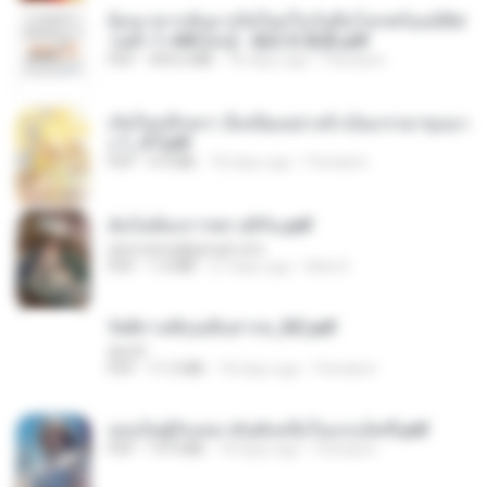
ย้อนเวลากลับมาเกิดใหม่ในวันสิ้นโลกพร้อมมิติส่
วนตัว 1-443 [จบ] - 揍趴长颈鹿.pdf
PDF
499.6 MB
18 days ago
Pandarin
เกิดใหม่อีกครา อี๋เหนียงอย่างข้าเป็นภรรยาขุนนา
ง 1_ST.pdf
PDF
4.9 MB
18 days ago
Pandarin
ฉันไม่ต้องการพร สุจิรัน.pdf
tanmobza@gmail.com
PDF
1.4 MB
27 days ago
Mob K.
รัตติกาลพิรุณสิบสารท_RZ.pdf
decht
PDF
11.5 MB
18 days ago
Pandarin
เธอเป็นผู้รับเหมาอันดับหนึ่งในแกแล็คซี่.pdf
PDF
19.9 MB
18 days ago
Pandarin