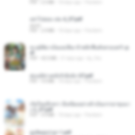
PDF
2.5 MB
18 days ago
Pandarin
อย่าไปยอม เล่ม 4_ST.pdf
decht
PDF
2.4 MB
18 days ago
Pandarin
ทะลุมิติมาเป็นแม่เลี้ยง ข้าพลิกฟื้นทั้งครอบครัว.p
df
PDF
42.5 MB
21 days ago
kp_fha
ฮ่องเต้ช่างคลั่งรักยิ่งนัก-ST.pdf
PDF
9.0 MB
18 days ago
Pandarin
เกิดใหม่อีกครา อี๋เหนียงอย่างข้าเป็นภรรยาขุนนา
ง 2_ST.pdf
PDF
4.9 MB
18 days ago
Pandarin
ฮูหยิuสุดป่วuฯ 1.pdf