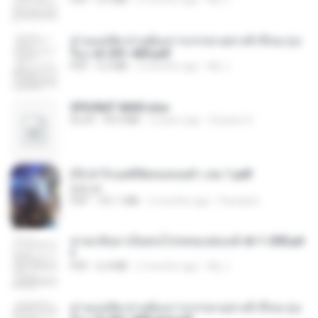
ท่านแม่ทัพ ท่านต้องการภรรยาอย่างข้าถึงจะรุ่งเ
รือง ch 301-400.pdf
PDF
5.2 MB
2 months ago
My J.
SPIUNAT MAVI.xlsx
XLSX
99.4 MB
2 years ago
Susann S.
(Y) ฝ่าวิกฤตพิชิตหอคอยดำ เล่ม 1.pdf
BAILIW
PDF
101.1 MB
2 months ago
Pandarin
หวนกลับมาเป็นคนโปรดของฮ่องเต้ ch 1-200.pd
f
PDF
6.4 MB
2 months ago
My J.
ท่านแม่ทัพ ท่านต้องการภรรยาอย่างข้าถึงจะรุ่งเ