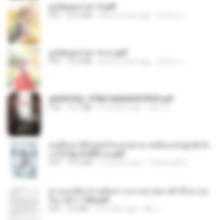
ฮูหยิuสุดป่วuฯ 3.pdf
PDF
65.3 MB
about a year ago
ณิชพน แ.
ฮูหยิuสุดป่วuฯ 4 จบ.pdf
PDF
72.5 MB
about a year ago
ณิชพน แ.
a6994762_9786160043507PDF.pdf
PDF
15.7 MB
3 months ago
อริยา ด.
คนอื่นเขาฝึกยุทธกันแทบตาย แต่ฉันแค่ปลูกผักก็เ
ก่งได้ Ep.0-600 จบ.pdf
PDF
19.0 MB
3 months ago
Theerasak G.
ท่านแม่ทัพ ท่านต้องการภรรยาอย่างข้าถึงจะรุ่งเ
รือง ch 1-100.pdf
PDF
4.4 MB
2 months ago
My J.