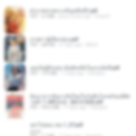
ฝ่าบาททรงพระเจริญหมื่นปี1.pdf
PDF
6.4 MB
about a year ago
Orasa K.
ม่ายสาวผู้เปียกปอน.pdf
PDF
684 KB
27 days ago
Mob K.
เธอเป็นผู้รับเหมาอันดับหนึ่งในแกแล็คซี่.pdf
PDF
19.9 MB
17 days ago
Pandarin
ย้อนเวลากลับมาเกิดใหม่ในวันสิ้นโลกพร้อมมิติส่
วนตัว 1-443 [จบ] - 揍趴长颈鹿.pdf
PDF
499.6 MB
17 days ago
Pandarin
อย่าไปยอม เล่ม 1_ST.pdf
decht