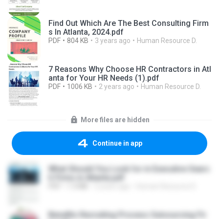
Find Out Which Are The Best Consulting Firm
s In Atlanta, 2024.pdf
PDF
804 KB
3 years ago
Human Resource D.
7 Reasons Why Choose HR Contractors in Atl
anta for Your HR Needs (1).pdf
PDF
1006 KB
2 years ago
Human Resource D.
More files are hidden
Continue in app
What Should You Look for in Executive Searc
h Firms in Atlanta.pdf
PDF
1.3 MB
2 years ago
Human Resource D.
Benefits Recruiting Process Outsourcing Fir