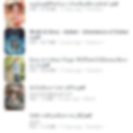
หนูน้อยสู้ชีวิตกับภารกิจเลี้ยงพี่ชายทั้งห้า.pdf
PDF
27.2 MB
17 days ago
Pandarin
Wrath & Glory - Aeldari - Inheritance of Ember
s.pdf
PDF
53.7 MB
2 years ago
federico f
ย้อนเวลากลับมาในยุค 70 ชีวิตครั้งนี้ฉันขอเลือกเ
อง จบ.pdf
PDF
32.8 MB
17 days ago
Pandarin
ฉันไม่ต้องการพร สุจิรัน.pdf
tanmobza@gmail.com
PDF
1.4 MB
26 days ago
Mob K.
รัตติกาลพิรุณสิบสารท_RZ.pdf
decht
PDF
11.5 MB
17 days ago
Pandarin