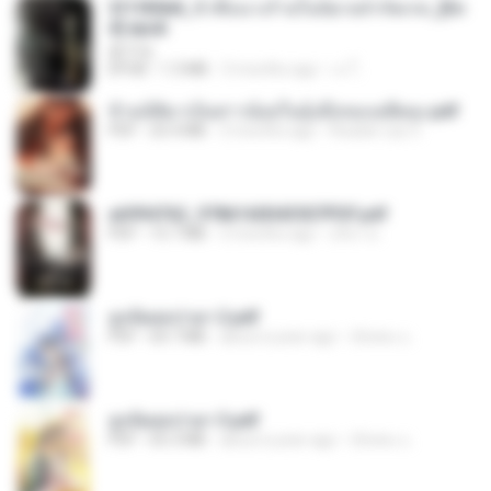
3f1f85b8_ข้าคือนางร้ายในนิยายจำกัดเรท_[En
d].epub
君子生
EPUB
1.3 MB
3 months ago
เจ โ.
ข้ามมิติมาเป็นสาวน้อยในอุ้งมือของอดีตลุง.pdf
PDF
25.4 MB
3 months ago
Reader Lily O.
a6994762_9786160043507PDF.pdf
PDF
15.7 MB
3 months ago
อริยา ด.
ฮูหยิuสุดป่วuฯ 2.pdf
PDF
64.7 MB
about a year ago
ณิชพน แ.
ฮูหยิuสุดป่วuฯ 3.pdf
PDF
65.3 MB
about a year ago
ณิชพน แ.