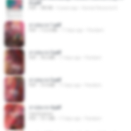
m.pdf
PDF
785 KB
3 years ago
Human Resource D.
สาปสมรส 1.pdf
PDF
112.4 MB
17 days ago
Pandarin
สาปสมรส 2.pdf
PDF
78.3 MB
17 days ago
Pandarin
สาปสมรส 3.pdf
PDF
73.4 MB
17 days ago
Pandarin
สาปสมรส 4.pdf
CamScanner
PDF
73.1 MB
17 days ago
Pandarin