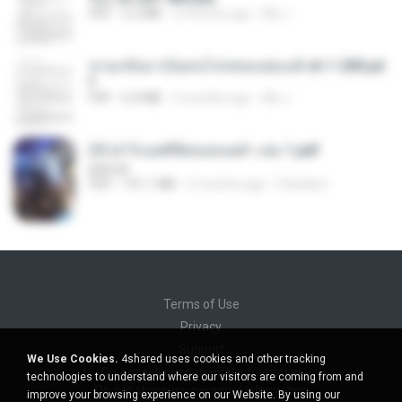
PDF
5.2 MB
2 months ago
My J.
หวนกลับมาเป็นคนโปรดของฮ่องเต้ ch 1-200.pd
f
PDF
6.4 MB
2 months ago
My J.
(Y) ฝ่าวิกฤตพิชิตหอคอยดำ เล่ม 1.pdf
BAILIW
PDF
101.1 MB
2 months ago
Pandarin
Terms of Use
Privacy
Support
We Use Cookies.
4shared uses cookies and other tracking
Do not sell my personal information
technologies to understand where our visitors are coming from and
Do not share my personal information
improve your browsing experience on our Website. By using our