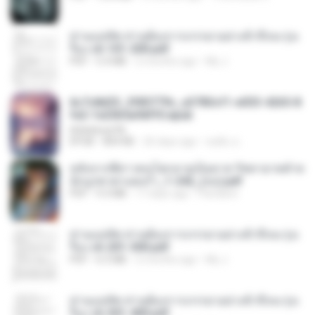
ท่านแม่ทัพ ท่านต้องการภรรยาอย่างข้าถึงจะรุ่งเ
รือง ch 101-200.pdf
PDF
5.4 MB
2 months ago
My J.
6c7c8d33_3f85779c_e3783cf1-e033-4265-8
fe2-1e23b5a9dff0.epub
littlebbear96
EPUB
804 KB
26 days ago
ทอฝัน ม.
หลังจากพี่สาวคนโตกลายเป็นทาส รัชทายาทตำห
นักบูรพาตาแดงก่ำ_1-242_(จบ).pdf
PDF
9.3 MB
17 days ago
Pandarin
ท่านแม่ทัพ ท่านต้องการภรรยาอย่างข้าถึงจะรุ่งเ
รือง ch 201-300.pdf
PDF
6.5 MB
2 months ago
My J.
ท่านแม่ทัพ ท่านต้องการภรรยาอย่างข้าถึงจะรุ่งเ
รือง ch 301-400.pdf