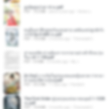
ฮูหยิuสุดป่วuฯ 4 จบ.pdf
PDF
72.5 MB
about a year ago
ณิชพน แ.
คนอื่นเขาฝึกยุทธกันแทบตาย แต่ฉันแค่ปลูกผักก็เ
ก่งได้ Ep.0-600 จบ.pdf
PDF
19.0 MB
3 months ago
Theerasak G.
ท่านแม่ทัพ ท่านต้องการภรรยาอย่างข้าถึงจะรุ่งเ
รือง ch 1-100.pdf
PDF
4.4 MB
2 months ago
My J.
[A Chu] การเกิดใหม่ของหมอหญิงเทวดา l ชายา
ท่านอ๋องปีศาจ [จบ].pdf
PDF
35.5 MB
17 days ago
Pandarin
The First Order สู่รุ่งอรุณแห่งมวลมนุษย์ 1-1328
จบ.pdf
PDF
72.8 MB
3 months ago
Theerasak G.