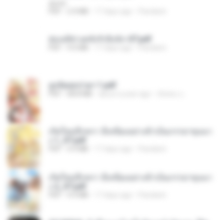
decht
PDF
2.4 MB
17 days ago
Pandarin
ฮ่องเต้ช่างคลั่งรักยิ่งนัก-ST.pdf
PDF
9.0 MB
17 days ago
Pandarin
ฮูหยิuสุดป่วuฯ 1.pdf
PDF
68.8 MB
about a year ago
ณิชพน แ.
เกิดใหม่อีกครา อี๋เหนียงอย่างข้าเป็นภรรยาขุนนา
ง 1_ST.pdf
PDF
4.9 MB
17 days ago
Pandarin
เกิดใหม่อีกครา อี๋เหนียงอย่างข้าเป็นภรรยาขุนนา
ง 2_ST.pdf
PDF
4.9 MB
17 days ago
Pandarin