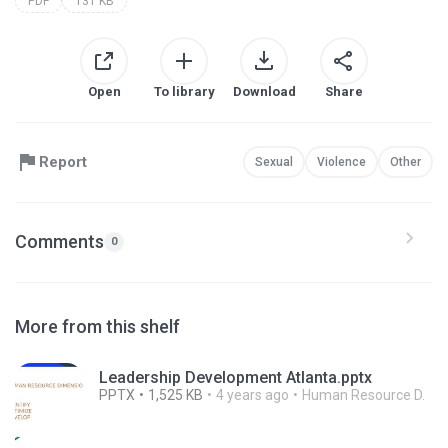
PDF
131 KB
Open
To library
Download
Share
Report
Sexual
Violence
Other
Comments
0
More from this shelf
Leadership Development Atlanta.pptx
PPTX
1,525 KB
4 years ago
Human Resource D.