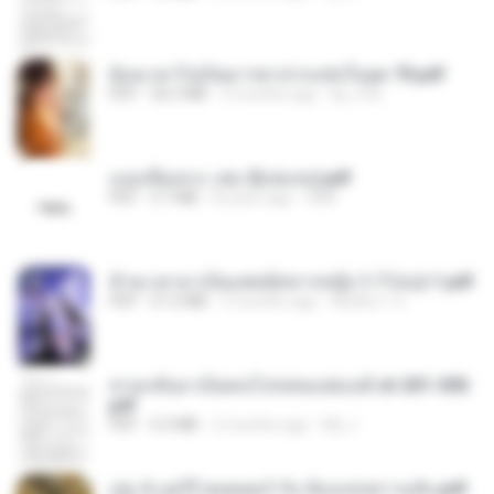
ย้อนเวลาไปเป็นมารดาปากแซ่บในยุค 70.pdf
PDF
26.5 MB
3 months ago
kp_fha
แนบเนื้อเทวะ เล่ม 2(เล่มจบ).pdf
PDF
3.7 MB
8 years ago
ANK
ข้ามเวลามาเป็นแพทย์ทหารหญิง 1-7 (จบ)-1.pdf
PDF
51.6 MB
3 months ago
พิมพ์นิภา ส.
หวนกลับมาเป็นคนโปรดของฮ่องเต้ ch 201-300.
pdf
PDF
4.3 MB
2 months ago
My J.
เล่ม 2 แฮร์รี่ พอตเตอร์ กับ ห้องแห่งความลับ.pdf