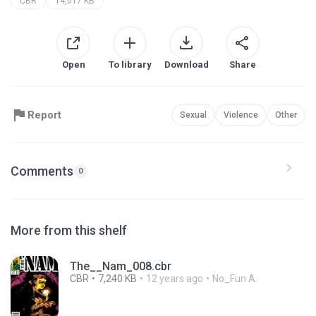
CBR
14,017 KB
Open
To library
Download
Share
Report
Sexual
Violence
Other
Comments
0
More from this shelf
The__Nam_008.cbr
CBR
7,240 KB
12 years ago
No_Fun A.