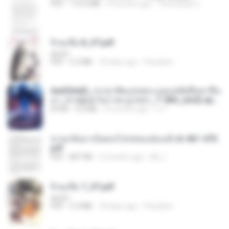
PDF
116.4 MB
3 months ago
Theerasak G.
จิ่วฉงจื่อ 8_ST.pdf
decht
PDF
5.2 MB
18 days ago
Pandarin
6ad26e60_ภรรยาพิษแห่งตระกูลแม่ทัพลืมตาขึ้น
มา_ชายผู้งดเว้นราคะถูกหย่า_1-584_(end).epu
b
EPUB
4.2 MB
3 months ago
เจ โ.
หวนกลับมาเป็นคนโปรดของฮ่องเต้ ch 461-470.
pdf
PDF
807 KB
2 months ago
My J.
จิ่วฉงจื่อ 7_ST.pdf
decht
PDF
5.3 MB
18 days ago
Pandarin