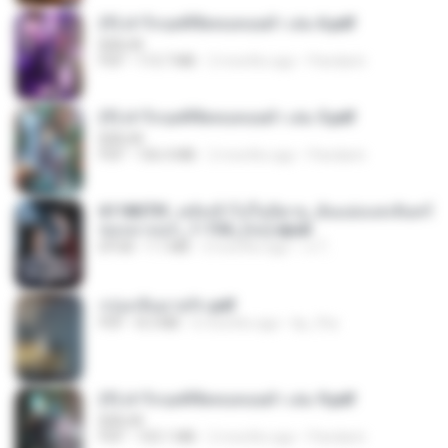
(Y) ฝ่าวิกฤตพิชิตหอคอยดำ เล่ม 6.pdf
BAILIW
PDF
113.7 MB
2 months ago
Pandarin
(Y) ฝ่าวิกฤตพิชิตหอคอยดำ เล่ม 5.pdf
BAILIW
PDF
106.4 MB
2 months ago
Pandarin
6118073f_หลังเข้าไปในนิยาย_ฉันแย่งแสงจันทร์
ของนางเอก_1-154_(จบ).epub
EPUB
1.1 MB
3 months ago
เจ โ.
กรุ่นกลิ่นอายรัก.pdf
PDF
8.3 MB
6 months ago
kp_fha
(Y) ฝ่าวิกฤตพิชิตหอคอยดำ เล่ม 9.pdf
BAILIW
PDF
103.1 MB
2 months ago
Pandarin