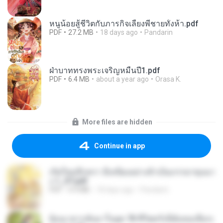
หนูน้อยสู้ชีวิตกับภารกิจเลี้ยงพี่ชายทั้งห้า.pdf
PDF
27.2 MB
18 days ago
Pandarin
ฝ่าบาททรงพระเจริญหมื่นปี1.pdf
PDF
6.4 MB
about a year ago
Orasa K.
More files are hidden
Continue in app
เกิดใหม่อีกครา อี๋เหนียงอย่างข้าเป็นภรรยาขุนนา
ง 1_ST.pdf
PDF
4.9 MB
18 days ago
Pandarin
ย้อนเวลากลับมาในยุค 70 ชีวิตครั้งนี้ฉันขอเลือกเ