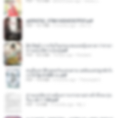
PDF
72.5 MB
about a year ago
ณิชพน แ.
a6994762_9786160043507PDF.pdf
PDF
15.7 MB
3 months ago
อริยา ด.
[A Chu] การเกิดใหม่ของหมอหญิงเทวดา l ชายา
ท่านอ๋องปีศาจ [จบ].pdf
PDF
35.5 MB
18 days ago
Pandarin
คนอื่นเขาฝึกยุทธกันแทบตาย แต่ฉันแค่ปลูกผักก็เ
ก่งได้ Ep.0-600 จบ.pdf
PDF
19.0 MB
3 months ago
Theerasak G.
ท่านแม่ทัพ ท่านต้องการภรรยาอย่างข้าถึงจะรุ่งเ
รือง ch 1-100.pdf
PDF
4.4 MB
2 months ago
My J.