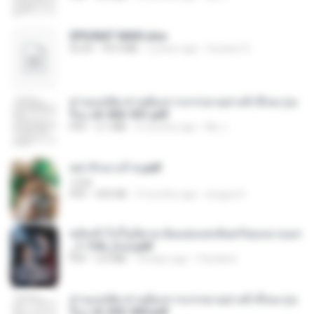
SPIUNAT MAVI.xlsx
XLSX
99.4 MB
2 years ago
Susann S.
ท่านแม่ทัพ ท่านต้องการภรรยาอย่างข้าถึงจะรุ่งเ
รือง ch 502-551.pdf
PDF
3.1 MB
2 months ago
My J.
หย่ารักนางร้าย.pdf
1234
PDF
692 KB
3 months ago
yingyai S.
หลังเข้าไปในนิยาย ฉันแย่งแสงจันทร์ของนางเอก
_1-154_(จบ).pdf
PDF
5.6 MB
18 days ago
Pandarin
ท่านแม่ทัพ ท่านต้องการภรรยาอย่างข้าถึงจะรุ่งเ
รือง ch 553-560.pdf