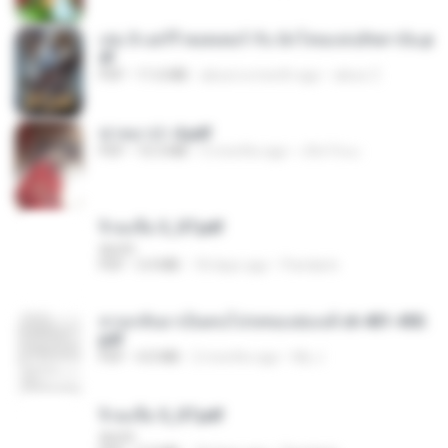
เล่ม 3 แฮร์รี่ พอตเตอร์ กับ นักโทษแห่งอัซคาบัน.p
df
PDF
11.6 MB
about a month ago
alexz Z.
ฆ่าหมาป่า 4.pdf
PDF
10.3 MB
5 months ago
เลิฟ รักนะ
จิ่วฉงจื่อ 3_ST.pdf
decht
PDF
3.4 MB
18 days ago
Pandarin
หวนกลับมาเป็นคนโปรดของฮ่องเต้ ch 401-450.
pdf
PDF
4.0 MB
2 months ago
My J.
จิ่วฉงจื่อ 5_ST.pdf
decht