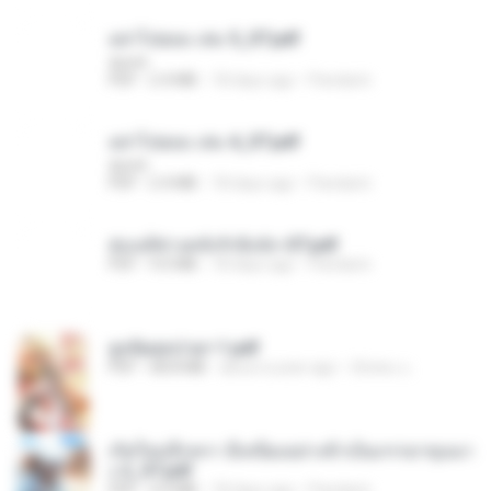
อย่าไปยอม เล่ม 5_ST.pdf
decht
PDF
2.4 MB
18 days ago
Pandarin
อย่าไปยอม เล่ม 4_ST.pdf
decht
PDF
2.4 MB
18 days ago
Pandarin
ฮ่องเต้ช่างคลั่งรักยิ่งนัก-ST.pdf
PDF
9.0 MB
18 days ago
Pandarin
ฮูหยิuสุดป่วuฯ 1.pdf
PDF
68.8 MB
about a year ago
ณิชพน แ.
เกิดใหม่อีกครา อี๋เหนียงอย่างข้าเป็นภรรยาขุนนา
ง 2_ST.pdf
PDF
4.9 MB
18 days ago
Pandarin