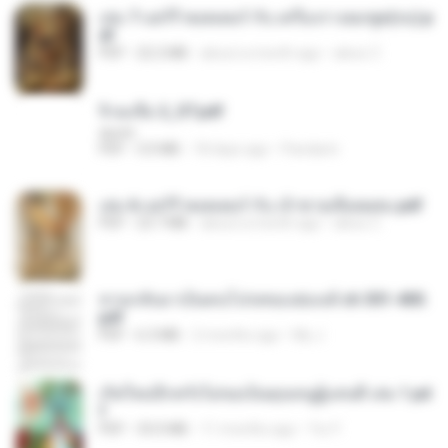
เล่ม 7 แฮร์รี่ พอตเตอร์ กับ เครื่องรางยมฑูต(จบ).p
df
PDF
22.2 MB
about a month ago
alexz Z.
จิ่วฉงจื่อ 2_ST.pdf
decht
PDF
3.0 MB
18 days ago
Pandarin
เล่ม 6 แฮร์รี่ พอตเตอร์ กับ เจ้าชายเลือดผสม.pdf
PDF
23.7 MB
about a month ago
alexz Z.
หวนกลับมาเป็นคนโปรดของฮ่องเต้ ch 301-400.
pdf
PDF
6.3 MB
2 months ago
My J.
เกิดใหม่อีกครั้งไม่ขอเป็นคุณหนูผู้แสนดี เล่ม 1.pd
f
PDF
33.0 MB
11 months ago
Yui Y.