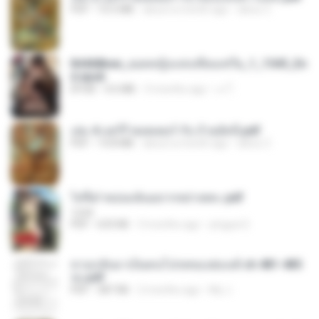
PDF
10.5 MB
about a month ago
alexz Z.
84468bee_ยอดหญิงแห่งเทียนเชวีย_1_1545_En
d.epub
EPUB
4.6 MB
3 months ago
เจ โ.
เล่ม 4 แฮร์รี่ พอตเตอร์ กับ ถ้วยอัคนี.pdf
PDF
14.8 MB
about a month ago
alexz Z.
ไท่จื่อ! หม่อมฉันอยากหย่าเพคะ.pdf
1234
PDF
633 KB
3 months ago
yingyai S.
หวนกลับมาเป็นคนโปรดของฮ่องเต้ ch 481-485
จบ.pdf
PDF
387 KB
2 months ago
My J.