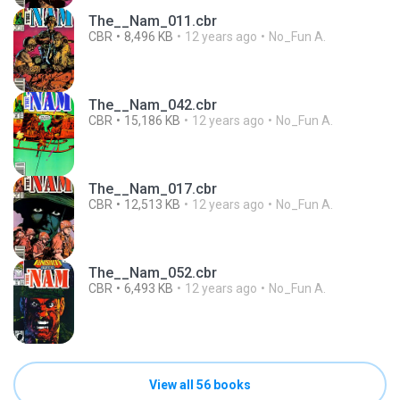
The__Nam_011.cbr
CBR
8,496 KB
12 years ago
No_Fun A.
The__Nam_042.cbr
CBR
15,186 KB
12 years ago
No_Fun A.
The__Nam_017.cbr
CBR
12,513 KB
12 years ago
No_Fun A.
The__Nam_052.cbr
CBR
6,493 KB
12 years ago
No_Fun A.
View all 56 books