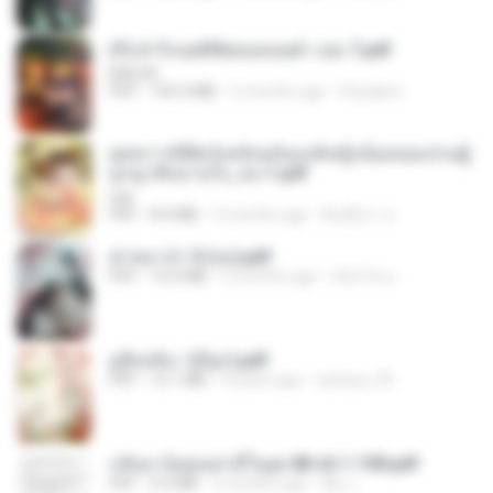
(Y) ฝ่าวิกฤตพิชิตหอคอยดำ เล่ม 7.pdf
BAILIW
PDF
105.4 MB
2 months ago
Pandarin
ยุทธการพิชิตวังหลังฉบับองค์หญิงน้อยจอมป่วนผู้
ถูกญาติๆอ่านใจ_จบ-1.pdf
Lilly
PDF
8.4 MB
3 months ago
พิมพ์นิภา ส.
ฆ่าหมาป่า 5 (จบ).pdf
PDF
10.4 MB
5 months ago
เลิฟ รักนะ
มู่ชิงหลิง✅(มีลูก).pdf
PDF
15.1 MB
4 years ago
sarinya_29
กลับมาง้อคุณสามีในยุค 80 ch 1-100.pdf
PDF
4.2 MB
2 months ago
My J.