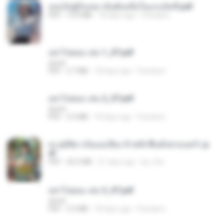
เธอเป็นผู้รับเหมาอันดับหนึ่งในแกแล็คซี่.pdf
PDF
19.9 MB
18 days ago
Pandarin
อย่าไปยอม เล่ม 1_ST.pdf
decht
PDF
2.7 MB
18 days ago
Pandarin
อย่าไปยอม เล่ม 2_ST.pdf
decht
PDF
2.5 MB
18 days ago
Pandarin
ทะลุมิติมาเป็นแม่เลี้ยง ข้าพลิกฟื้นทั้งครอบครัว.p
df
PDF
42.5 MB
21 days ago
kp_fha
อย่าไปยอม เล่ม 3_ST.pdf
decht
PDF
2.5 MB
18 days ago
Pandarin