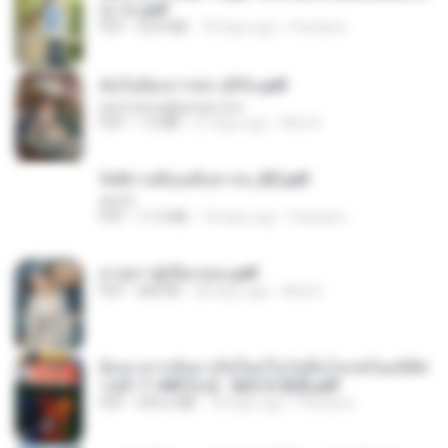
อง จบ.pdf
PDF
32.8 MB
18 days ago
Pandarin
ฉันไม่ต้องการพร สุจิรัน.pdf
tanmobza@gmail.com
PDF
1.4 MB
27 days ago
Mob K.
รัตติกาลพิรุณสิบสารท_RZ.pdf
decht
PDF
11.5 MB
18 days ago
Pandarin
ม่ายสาวผู้เปียกปอน.pdf
PDF
684 KB
28 days ago
Mob K.
ย้อนเวลากลับมาเกิดใหม่ในวันสิ้นโลกพร้อมมิติส่
วนตัว 1-443 [จบ] - 揍趴长颈鹿.pdf
PDF
499.6 MB
18 days ago
Pandarin