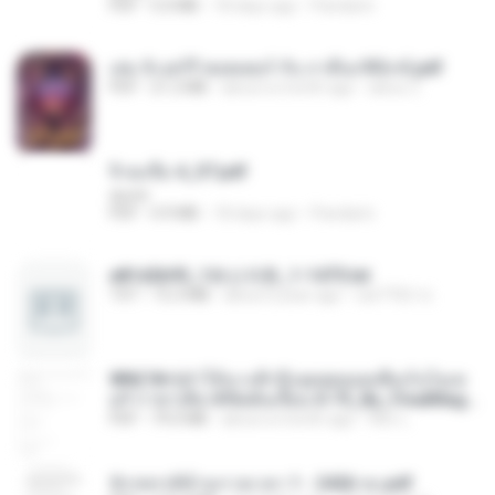
PDF
5.0 MB
18 days ago
Pandarin
เล่ม 5 แฮร์รี่ พอตเตอร์ กับ ภาคีนกฟินิกซ์.pdf
PDF
21.2 MB
about a month ago
alexz Z.
จิ่วฉงจื่อ 4_ST.pdf
decht
PDF
4.9 MB
18 days ago
Pandarin
e81d2b95_1화산귀환_1-1475.txt
TXT
15.3 MB
about a year ago
cat7702 야.
WN(18+)ทำให้นางฟ้าถึงจุดสุดยอดเพื่อเก็บไอเท
ม!! กาชาเสียวพิชิตดันเจี้ยน 0-75_By_FinalMag
e.pdf
PDF
79.0 MB
about a month ago
Wor L.
จักรพรรดิข้ามกาลเวลา 1 - 2426 จบ.pdf