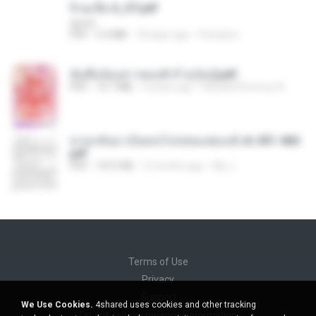
จิ่วฉงจื่อ 6_ST.pdf
decht
PDF
5.4 MB
18 days ago
Pandarin
ฉันคือน้องสาวของตัวร้าย [จบ].pdf
PDF
16.7 MB
4 years ago
Nine&#39;snovy N.
หวนกลับมาเป็นคนโปรดของฮ่องเต้ ch 451-460.
pdf
PDF
1015 KB
2 months ago
My J.
Terms of Use
Privacy
Support
We Use Cookies.
4shared uses cookies and other tracking
Do not sell my personal information