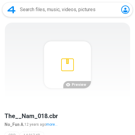
Preview
The__Nam_018.cbr
No_Fun A.
12 years ago
more...