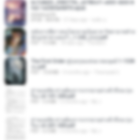
6c7c8d33_3f85779c_e3783cf1-e033-4265-8
fe2-1e23b5a9dff0.epub
littlebbear96
EPUB
804 KB
27 days ago
ทอฝัน ม.
หลังจากพี่สาวคนโตกลายเป็นทาส รัชทายาทตำห
นักบูรพาตาแดงก่ำ_1-242_(จบ).pdf
PDF
9.3 MB
18 days ago
Pandarin
The First Order สู่รุ่งอรุณแห่งมวลมนุษย์ 1-1328
จบ.pdf
PDF
72.8 MB
3 months ago
Theerasak G.
ท่านแม่ทัพ ท่านต้องการภรรยาอย่างข้าถึงจะรุ่งเ
รือง ch 101-200.pdf
PDF
5.4 MB
2 months ago
My J.
ท่านแม่ทัพ ท่านต้องการภรรยาอย่างข้าถึงจะรุ่งเ
รือง ch 201-300.pdf
PDF
6.5 MB
2 months ago
My J.