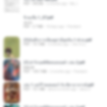
PDF
493 KB
2 months ago
My J.
จิ่วฉงจื่อ 1_ST.pdf
decht
PDF
2.7 MB
18 days ago
Pandarin
(Y)บันทึกการเลี้ยงดูสามียุคหิน 1-4 จบ.pdf
PDF
19.7 MB
4 months ago
เลิฟ รักนะ
(Y) ฝ่าวิกฤตพิชิตหอคอยดำ เล่ม 2.pdf
BAILIW
PDF
109.7 MB
2 months ago
Pandarin
เล่ม 1 แฮร์รี่ พอตเตอร์ กับ ศิลาอาถรรพ์.pdf
PDF
10.1 MB
about a month ago
alexz Z.