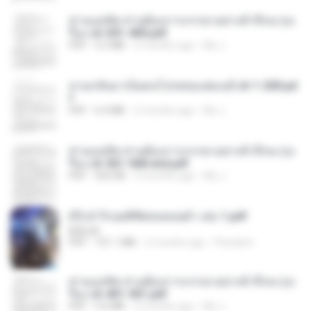
ท่านแม่ทัพ ท่านต้องการภรรยาอย่างข้าถึงจะรุ่งเ
รือง ch 301-400.pdf
PDF
5.2 MB
2 months ago
My J.
หวนกลับมาเป็นคนโปรดของฮ่องเต้ ch 1-200.pd
f
PDF
6.4 MB
2 months ago
My J.
ท่านแม่ทัพ ท่านต้องการภรรยาอย่างข้าถึงจะรุ่งเ
รือง ch 561-568 end.pdf
PDF
502 KB
2 months ago
My J.
(Y) ฝ่าวิกฤตพิชิตหอคอยดำ เล่ม 1.pdf
BAILIW
PDF
101.1 MB
2 months ago
Pandarin
ท่านแม่ทัพ ท่านต้องการภรรยาอย่างข้าถึงจะรุ่งเ
รือง ch 401-501.pdf
PDF
3.6 MB
2 months ago
My J.