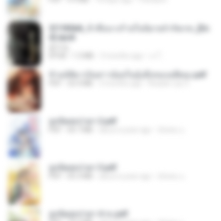
3f1f85b8_ข้าคือนางร้ายในนิยายจำกัดเรท_[En
d].epub
君子生
EPUB
1.3 MB
3 months ago
เจ โ.
ข้ามมิติมาเป็นสาวน้อยในอุ้งมือของอดีตลุง.pdf
PDF
25.4 MB
3 months ago
Reader Lily O.
ฮูหยิuสุดป่วuฯ 2.pdf
PDF
64.7 MB
about a year ago
ณิชพน แ.
ฮูหยิuสุดป่วuฯ 3.pdf
PDF
65.3 MB
about a year ago
ณิชพน แ.
ฮูหยิuสุดป่วuฯ 4 จบ.pdf