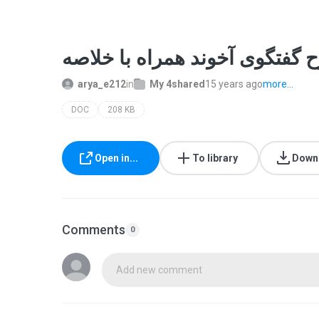
arya_e212
in
My 4shared
15 years ago
more...
DOC
208 KB
Open in...
To library
Down
Comments
0
Add new comment