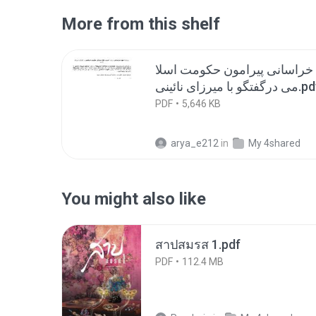
More from this shelf
خراسانی پیرامون حکومت اسلا
 درگفتگو با میرزای نائینی
PDF
5,646 KB
arya_e212
in
My 4shared
You might also like
สาปสมรส 1.pdf
PDF
112.4 MB