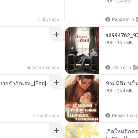
PDF
2.4 MB
15 days ago
Pandarin
in
a6994762_9
PDF
15.7 MB
about a year ago
อริยา ด.
in
ยายจำกัดเรท_[End].
ข้ามมิติมาเป็
PDF
25.4 MB
3 months ago
Reader Lily O.
เกิดใหม่อีกคร