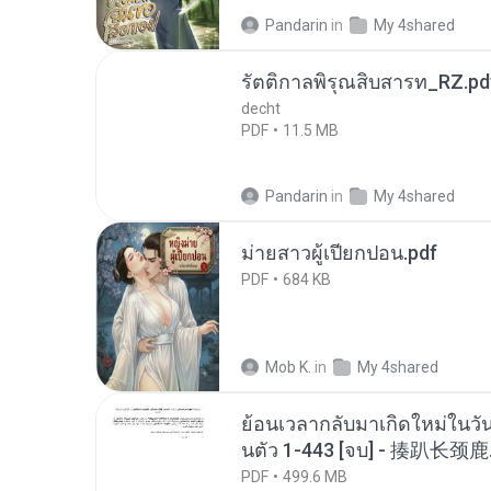
Pandarin
in
My 4shared
รัตติกาลพิรุณสิบสารท_RZ.pd
decht
PDF
11.5 MB
Pandarin
in
My 4shared
ม่ายสาวผู้เปียกปอน.pdf
PDF
684 KB
Mob K.
in
My 4shared
ย้อนเวลากลับมาเกิดใหม่ในวัน
นตัว 1-443 [จบ] - 揍趴长颈鹿
PDF
499.6 MB