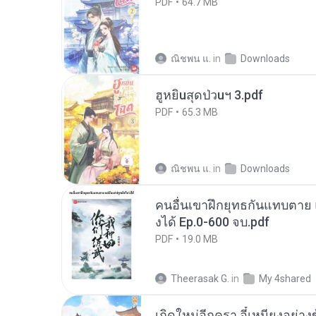
PDF
64.7 MB
ณิชพน แ.
in
Downloads
ฮูหยิuสุดป่วuฯ 3.pdf
PDF
65.3 MB
ณิชพน แ.
in
Downloads
คนอื่นเขาฝึกยุทธกันแทบตาย แต
งได้ Ep.0-600 จบ.pdf
PDF
19.0 MB
Theerasak G.
in
My 4shared
เกิดใหม่อีกครา อี๋เหนียงอย่า