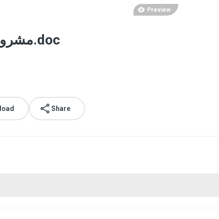
Preview
مشروح گفتگوی آخوند همراه با خلاصه.doc
load
Share