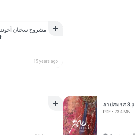
مشروح سخنان آخوند 
می.pdf
15 years ago
สาปสมรส 3.p
PDF
73.4 MB