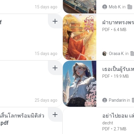
15 days ago
Mob K.
in
f
ฝ่าบาททรงพระ
PDF
6.4 MB
15 days ago
Orasa K.
in
เธอเป็นผู้รับ
PDF
19.9 MB
25 days ago
Pandarin
in
สิ้นโลกพร้อมมิติส่ว
อย่าไปยอม เล
.pdf
decht
PDF
2.7 MB