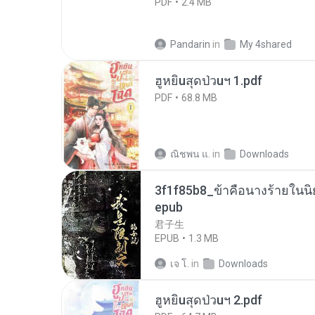
PDF
2.4 MB
Pandarin
in
My 4shared
ฮูหยิuสุดป่วuฯ 1.pdf
PDF
68.8 MB
ณิชพน แ.
in
Downloads
3f1f85b8_ข้าคือนางร้ายในนิ
epub
君子生
EPUB
1.3 MB
เจ โ.
in
Downloads
ฮูหยิuสุดป่วuฯ 2.pdf