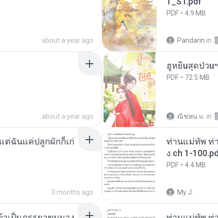
1_ST.pdf
PDF
4.9 MB
about a year ago
Pandarin
in
ฮูหยิuสุดป่วu
PDF
72.5 MB
about a year ago
ณิชพน แ.
in
่ฉันแค่ปลูกผักก็เก่
ท่านแม่ทัพ ท่
ง ch 1-100.p
PDF
4.4 MB
3 months ago
My J.
งข้าเป็นภรรยาขุนนาง
ท่านแม่ทัพ ท่