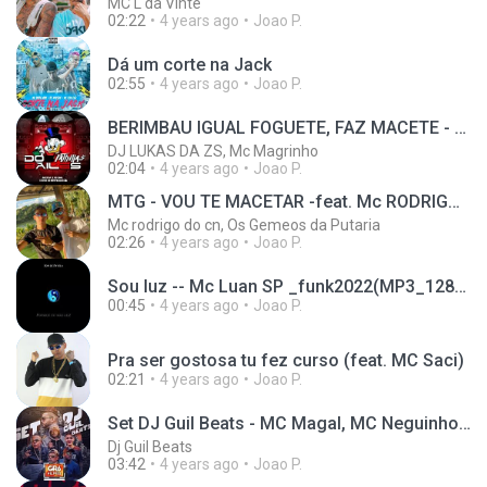
MC L da Vinte
02:22
4 years ago
Joao P.
Dá um corte na Jack
02:55
4 years ago
Joao P.
BERIMBAU IGUAL FOGUETE, FAZ MACETE - MC's Larissa, Magrinho e MC Leléto (DJ Lukas da ZS)
DJ LUKAS DA ZS, Mc Magrinho
02:04
4 years ago
Joao P.
MTG - VOU TE MACETAR -feat. Mc RODRIGO DO CN & Dj HV OFICIAL
Mc rodrigo do cn, Os Gemeos da Putaria
02:26
4 years ago
Joao P.
Sou luz -- Mc Luan SP _funk2022(MP3_128K)
00:45
4 years ago
Joao P.
Pra ser gostosa tu fez curso (feat. MC Saci)
02:21
4 years ago
Joao P.
Set DJ Guil Beats - MC Magal, MC Neguinho do Kaxeta, Janjão do K, MC Hariel e MC PP DA VS
Dj Guil Beats
03:42
4 years ago
Joao P.