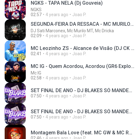
NGKS - TAPA NELA (Dj Gouveia)
NGKS
02:57
4 years ago
Joao P.
SEGUNDA-FEIRA DA RESSACA - MC MURILO MT E MC DRICKA - TOC TOC (DJ SATI MARCONEX E DJ GOUVEIA)
DJ Sati Marconex, Mc Murilo MT, Mc Dricka
02:09
4 years ago
Joao P.
MC Leozinho ZS - Alcance de Visão (DJ CK e DJ Russo)
02:41
4 years ago
Joao P.
MC IG - Quem Acordou, Acordou (GR6 Explode) DJ Oreia
Mc IG
02:58
4 years ago
Joao P.
SET FINAL DE ANO - DJ BLAKES SÓ MANDELÃO ORIGINAL (DJ Blakes) 2021
07:50
4 years ago
Joao P.
SET FINAL DE ANO - DJ BLAKES SÓ MANDELÃO ORIGINAL (DJ Blakes) 2021
07:50
4 years ago
Joao P.
Montagem Bala Love (feat. MC GW & MC Renatinho Falcão)
02:46
4 years ago
Joao P.