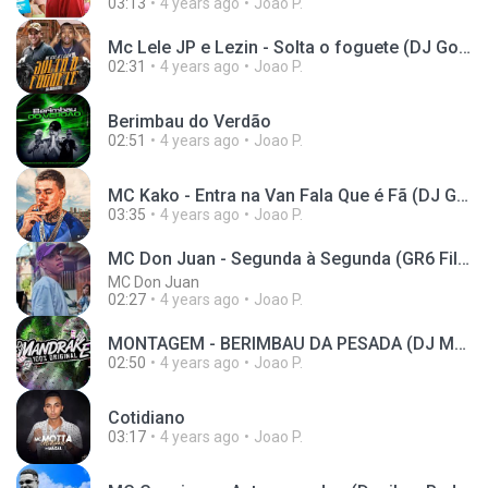
03:13
4 years ago
Joao P.
Mc Lele JP e Lezin - Solta o foguete (DJ Gordinho)
02:31
4 years ago
Joao P.
Berimbau do Verdão
02:51
4 years ago
Joao P.
MC Kako - Entra na Van Fala Que é Fã (DJ GM e Oldilla)
03:35
4 years ago
Joao P.
MC Don Juan - Segunda à Segunda (GR6 Filmes) DJay W
MC Don Juan
02:27
4 years ago
Joao P.
MONTAGEM - BERIMBAU DA PESADA (DJ Mandrake) 2020
02:50
4 years ago
Joao P.
Cotidiano
03:17
4 years ago
Joao P.