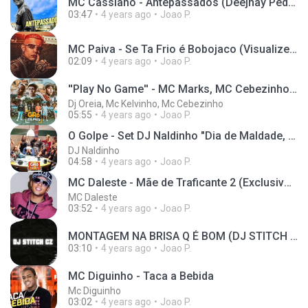
MC Cassiano - Antepassados (Deejhay Pedro) 2019
03:47
4 years ago
Joao P.
MC Paiva - Se Ta Frio é Bobojaco (Visualizer) Prod. Oldilla
02:09
4 years ago
Joao P.
''Play No Game'' - MC Marks, MC Cebezinho, MC Kelvinho e MC Kako (GR6 Explode) DJ Oreia
Dj Oreia, Mc Kelvinho, Mc Cebezinho
05:55
4 years ago
Joao P.
O Golpe - Set DJ Naldinho "Dia de Maldade, Kapela, Kelvinho, Magal, PP da VS, Ryan"
DJ Naldinho
04:58
4 years ago
Joao P.
MC Daleste - Mãe de Traficante 2 (Exclusivo 2019) DJ Gáh BHG
MC Daleste
03:52
4 years ago
Joao P.
MONTAGEM NA BRISA Q É BOM (DJ STITCH CZ) MC YAGO MC KALZIN MC RAFA 22
03:10
4 years ago
Joao P.
MC Diguinho - Taca a Bebida
Mc Diguinho
03:02
4 years ago
Joao P.