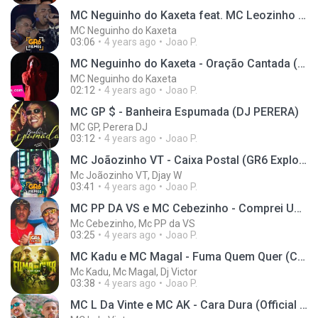
MC Neguinho do Kaxeta feat. MC Leozinho ZS - Vários Abandona (DVD 20 Anos de Sucesso)
MC Neguinho do Kaxeta
03:06
4 years ago
Joao P.
MC Neguinho do Kaxeta - Oração Cantada (kondzilla.com)
MC Neguinho do Kaxeta
02:12
4 years ago
Joao P.
MC GP $ - Banheira Espumada (DJ PERERA)
MC GP, Perera DJ
03:12
4 years ago
Joao P.
MC Joãozinho VT - Caixa Postal (GR6 Explode) Djay W
Mc Joãozinho VT, Djay W
03:41
4 years ago
Joao P.
MC PP DA VS e MC Cebezinho - Comprei Uma Meia Meia (GR6 Filmes) DJ Oreia
Mc Cebezinho, Mc PP da VS
03:25
4 years ago
Joao P.
MC Kadu e MC Magal - Fuma Quem Quer (Clipe Oficial) DJ VICTOR
Mc Kadu, Mc Magal, Dj Victor
03:38
4 years ago
Joao P.
MC L Da Vinte e MC AK - Cara Dura (Official Music Video)