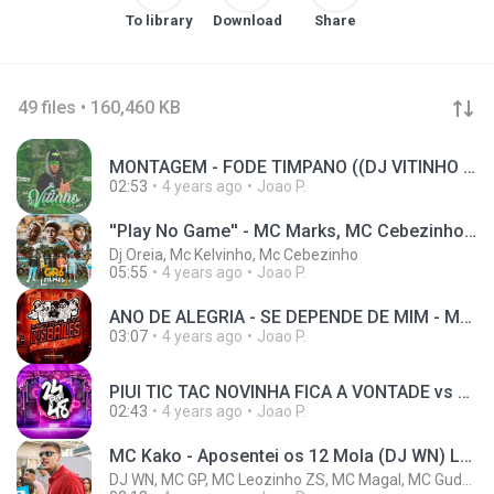
To library
Download
Share
49 files • 160,460 KB
MONTAGEM - FODE TIMPANO ((DJ VITINHO BEAT))
02:53
4 years ago
Joao P.
''Play No Game'' - MC Marks, MC Cebezinho, MC Kelvinho e MC Kako (GR6 Explode) DJ Oreia
Dj Oreia, Mc Kelvinho, Mc Cebezinho
05:55
4 years ago
Joao P.
ANO DE ALEGRIA - SE DEPENDE DE MIM - MC Delux (DJ TK)
03:07
4 years ago
Joao P.
PIUI TIC TAC NOVINHA FICA A VONTADE vs DESCE COM A PERERECA - MC RD e MC Vuk Vuk (DJ Fury)
02:43
4 years ago
Joao P.
MC Kako - Aposentei os 12 Mola (DJ WN) Lançamento 2022
DJ WN, MC GP, MC Leozinho ZS, MC Magal, MC Gudan, Mc Kako, Mc King