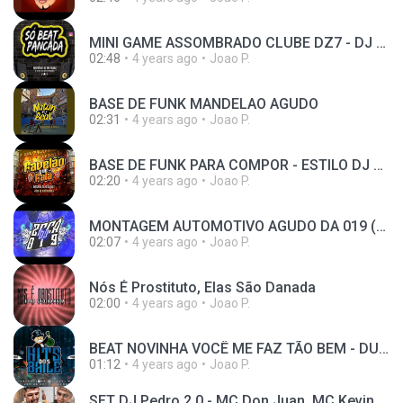
MINI GAME ASSOMBRADO CLUBE DZ7 - DJ GH7
02:48
4 years ago
Joao P.
BASE DE FUNK MANDELAO AGUDO
02:31
4 years ago
Joao P.
BASE DE FUNK PARA COMPOR - ESTILO DJ WILL DF #1 ((USO LIVRE)) #MANDELAO
02:20
4 years ago
Joao P.
MONTAGEM AUTOMOTIVO AGUDO DA 019 (DJ ZECA 019) - 2K22
02:07
4 years ago
Joao P.
Nós É Prostituto, Elas São Danada
02:00
4 years ago
Joao P.
BEAT NOVINHA VOCÊ ME FAZ TÃO BEM - DUDUZITO E LKZINHU Tik Tok (DJ LUQUINHA)
01:12
4 years ago
Joao P.
SET DJ Pedro 2.0 - MC Don Juan, MC Kevin, MC Rodolfinho, MC Ryan SP e MC Menor da VG (GR6 Explode)