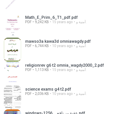
Math_E_Prim_6_T1_pdf.pdf
PDF
9,242 KB
15 years ago
أمنية و.
mawso3a kawa3d omniawagdy.pdf
PDF
6,744 KB
10 years ago
أمنية و.
religionrev g6 t2 omnia_wagdy2000_2.pdf
PDF
1,113 KB
15 years ago
أمنية و.
science exams g4 t2.pdf
PDF
2,036 KB
10 years ago
أمنية و.
windows-1256__عقبة بن نافع.pdf