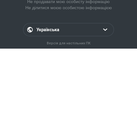
Не продавати мою особисту інформацію
Не ділитися моєю особистою інформацією
Українська
Версія для настільних ПК