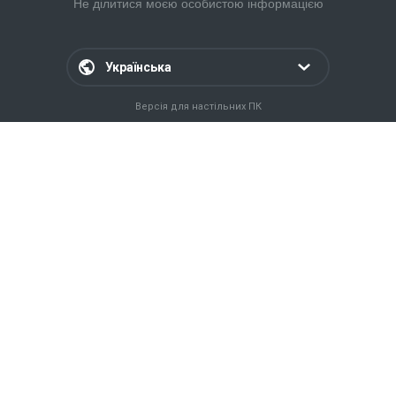
Не ділитися моєю особистою інформацією
Українська
Версія для настільних ПК