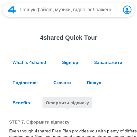
4shared Quick Tour
What is 4shared
Sign up
Завантажити
Поділитися
Скачати
Пошук
Benefits
Оформити підписку
STEP 7.
Оформити підписку
Even though 4shared Free Plan provides you with plenty of differen
sharing your files, you may need some more storage space and add