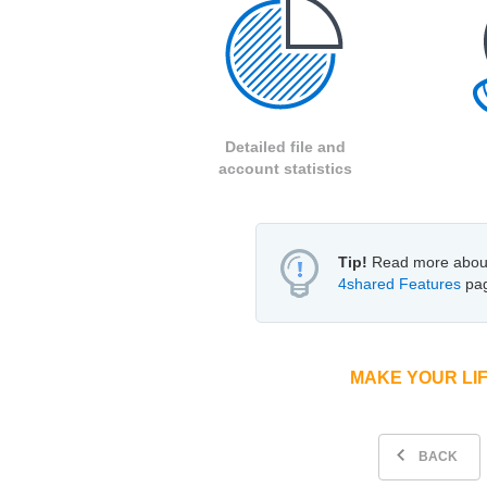
Detailed file and
account statistics
Tip!
Read more about
4shared Features
pag
MAKE YOUR LIF
BACK