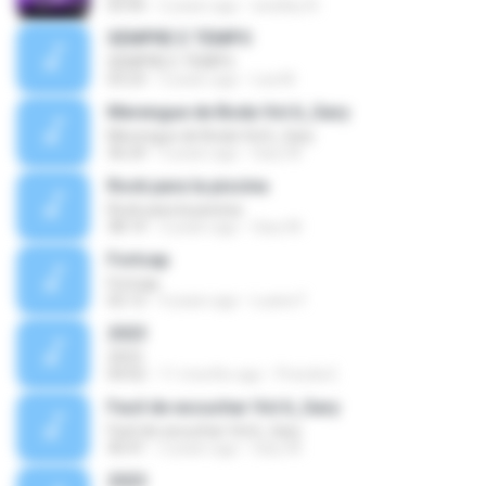
03:45
2 years ago
weslley N.
SEMPRE E TEMPO
SEMPRE E TEMPO
03:23
3 years ago
Lea M.
Merengue de Boda Vol.6_Gary
Merengue de Boda Vol.6_Gary
36:24
3 years ago
Gary M.
Rock para la piscina
Rock para la piscina
38:14
3 years ago
Gary M.
Fortcap
Fortcap
02:12
4 years ago
Luane F.
2023
2023
04:02
11 months ago
Priscila E.
Facil de escuchar Vol.6_Gary
Facil de escuchar Vol.6_Gary
40:41
3 years ago
Gary M.
2023