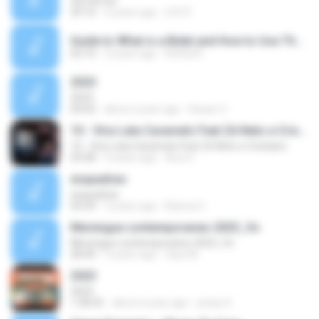
353 Armin
29:10
4 years ago
LFO P.
Guide to What is a Bidet and How to Use Them - Kohler ME.mp3
02:10
3 years ago
KOHLER
2023
2023
04:02
about a year ago
Kauan V.
10 - Vira-Lata Caramelo Feat Zé Neto e Cristiano
10 - Vira-Lata Caramelo Feat Zé Neto e Cristiano
03:08
2 years ago
Ana S.
esquadrao
esquadrao
04:34
3 years ago
Bianca C.
Merengue contemporaneo 2023_Vo
Merengue contemporaneo 2023_Vo
28:40
3 years ago
Gary M.
2023
2023
1:28:35
about a year ago
josias S.