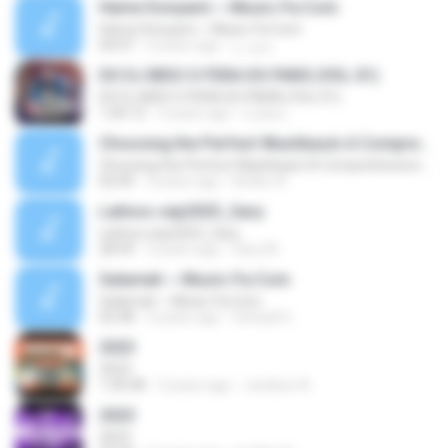
Hame Donyami ~ Music-Fa.Com
Hame Donyami ~ Music-Fa.Com
04:07
2 years ago
مجید م.
DO DJ BIDÚ O FERA DO PARÁ (VOL.01)
DO DJ BIDÚ O FERA DO PARÁ (VOL.01)
1:04:12
3 years ago
Luzia L.
Choosing the Perfect Washbasin A Comprehensive Guide
Choosing the Perfect Washbasin A Comprehensive Guide
02:00
3 years ago
Kohler A.
Latinos sep2023_Gary
Latinos sep2023_Gary
28:49
3 years ago
Gary M.
Salamati ~ Music-Fa.Com
Salamati ~ Music-Fa.Com
02:48
2 years ago
Soheyll S.
2023
2023
1:30:38
3 years ago
Jonilson A.
2023
2023