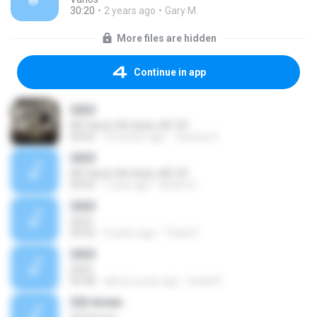
30:20
2 years ago
Gary M.
More files are hidden
Continue in app
2023
MC Hariel, Mc Kadu, MC GP
04:02
9 months ago
Jessica S.
2023
MC Hariel, Mc Kadu, MC GP
04:02
1 year ago
Andre D.
2023
2023
04:02
3 years ago
Thais R.
2023
2023
02:58
about a year ago
Israel N.
353 Armin