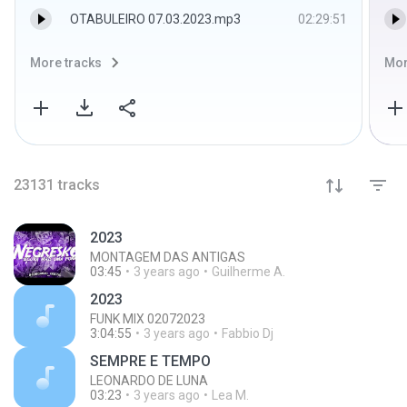
OTABULEIRO 07.03.2023.mp3
02:29:51
More tracks
Mor
23131
tracks
2023
MONTAGEM DAS ANTIGAS
03:45
3 years ago
Guilherme A.
2023
FUNK MIX 02072023
3:04:55
3 years ago
Fabbio Dj
SEMPRE E TEMPO
LEONARDO DE LUNA
03:23
3 years ago
Lea M.