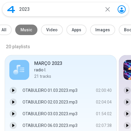
All
Music
Video
Apps
Images
Bo
20
playlists
MARÇO 2023
radio I.
21
tracks
OTABULEIRO 01.03.2023.mp3
02:00:40
OTABULEIRO 02.03.2023.mp3
02:04:04
OTABULEIRO 03.03.2023.mp3
01:54:02
OTABULEIRO 06.03.2023.mp3
02:07:38