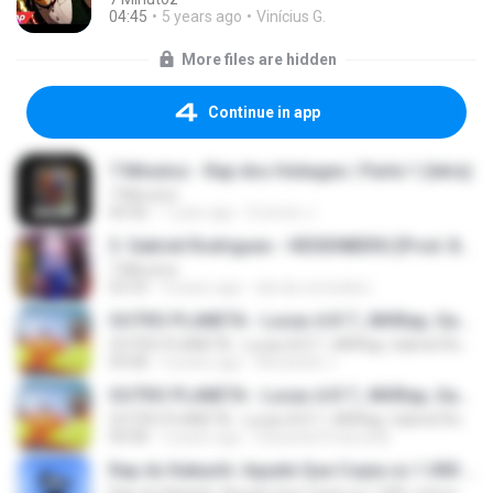
04:45
5 years ago
Vinícius G.
More files are hidden
Continue in app
7 Minutoz - Rap dos Hokages | Parte 1 (letra)
7 Minutoz
04:46
1 year ago
Everton J.
3. Gabriel Rodrigues - HEISENBERG [Prod. 808 Ander]
7 Minutoz
03:33
4 years ago
dia da comedia L.
OUTRO PLANETA - Lucas A.R.T., MHRap, Gabriel Rodrigues e Pedro Qualy (Prod. Wall Hein)
OUTRO PLANETA - Lucas A.R.T., MHRap, Gabriel Rodrigues e Pedro Qualy (Prod. Wall Hein)
04:08
4 years ago
Alcicleide J.
OUTRO PLANETA - Lucas A.R.T., MHRap, Gabriel Rodrigues e Pedro Qualy (Prod. Wall Hein)
OUTRO PLANETA - Lucas A.R.T., MHRap, Gabriel Rodrigues e Pedro Qualy (Prod. Wall Hein)
04:08
5 years ago
Eduarda Emanuelly
Rap do Kakashi: Aquele Que Copia os 1.000 Jutsus