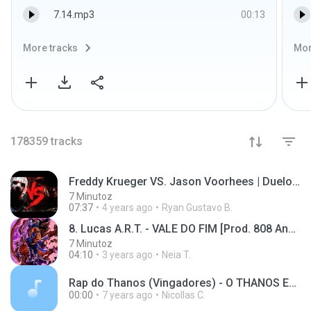
7.14.mp3
00:13
More tracks
Mor
178359
tracks
Freddy Krueger VS. Jason Voorhees | Duelo de Titãs
7 Minutoz
07:37
4 years ago
Ryan Gustavo B.
8. Lucas A.R.T. - VALE DO FIM [Prod. 808 Ander]
7 Minutoz
04:10
3 years ago
Neia T.
Rap do Thanos (Vingadores) - O THANOS ESTÁ VINDO _(MP3_128K).mp3
00:00
7 years ago
Nicollas C.