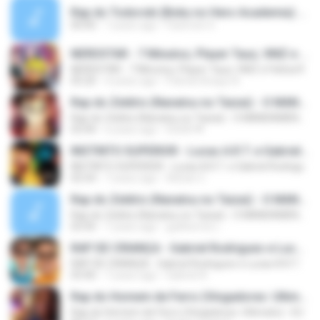
Rap do Todoroki (Boku no Hero Academia) - OBRIGADO(MP3_128K).mp3
00:00
7 years ago
Fastmen 0.
NERDSTAR - 7 Minutoz, Player Tauz, VMZ e Felícia R
NERDSTAR - 7 Minutoz, Player Tauz, VMZ e Felícia R
05:20
4 years ago
Patrick Araujo A.
Rap do Zeldris (Nanatsu no Taizai) - O MANDAMENTO
Rap do Zeldris (Nanatsu no Taizai) - O MANDAMENTO
03:44
6 years ago
DUDA ❤.
INSTINTO SUPERIOR - Lucas A.R.T. e Gabriel Rodrigu
INSTINTO SUPERIOR - Lucas A.R.T. e Gabriel Rodrigu
02:54
7 years ago
Adrian C.
Rap do Zeldris (Nanatsu no Taizai) - O MANDAMENTO
Rap do Zeldris (Nanatsu no Taizai) - O MANDAMENTO
03:45
7 years ago
guilherme L.
RAP DE CRIANÇA - Gabriel Rodrigues e Lucas A.R.T.
RAP DE CRIANÇA - Gabriel Rodrigues e Lucas A.R.T.
03:40
7 years ago
Gabriel A.
Rap do Homem de Ferro (Vingadores: Ultimato) - EU
Rap do Homem de Ferro (Vingadores: Ultimato) - EU