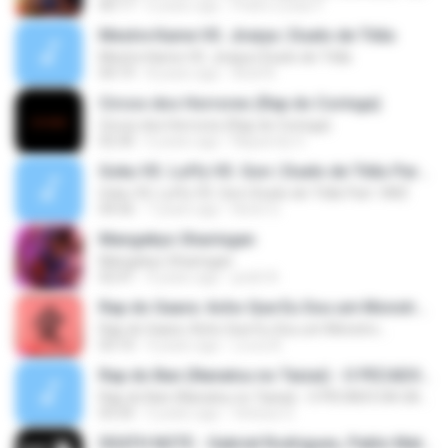
06:17
6 years ago
Pedro Lucas P.
Mestre Kame VS. Jiraiya | Duelo de Titãs
Mestre Kame VS. Jiraiya | Duelo de Titãs
04:19
8 years ago
Ariel N.
Circos dos Horrores (Rap do Coringa)
Circos dos Horrores (Rap do Coringa)
02:30
6 years ago
Niqueroly S.
Goku VS. Luffy VS. Gon | Duelo de Titãs Part. VMZ
Goku VS. Luffy VS. Gon | Duelo de Titãs Part. VMZ
04:56
7 years ago
Kevin G.
Mangekyo Sharingan
Mangekyo Sharingan
02:41
4 years ago
pedri N.
Rap do Gaara: Acho Que Eu Sou um Monstro...
Rap do Gaara: Acho Que Eu Sou um Monstro...
03:10
4 years ago
ᴀᴛʜᴏs B.
Rap do Ban (Nanatsu no Taizai) - O PECADO DA GANÂ
Rap do Ban (Nanatsu no Taizai) - O PECADO DA GANÂ
03:35
5 years ago
Vinícius G.
DEATH NOTE - Gabriel Rodrigues, Pablo Matheuz e Lucas A.R.T. [Prod. 808 Ander]