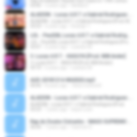
Rap do Kakashi: Aquele Que Copia os 1.000 Jutsus
03:06
5 years ago
Natalia D.
ALADDIN - Lucas A.R.T. e Gabriel Rodrigues [Prod. MaaBeatz]
ALADDIN - Lucas A.R.T. e Gabriel Rodrigues [Prod. MaaBeatz]
03:23
6 years ago
Rodrigo T.
LOL - Peu028, Lucas A.R.T. e Gabriel Rodrigues [Prod. 808 Ander]
LOL - Peu028, Lucas A.R.T. e Gabriel Rodrigues [Prod. 808 Ander]
03:07
6 years ago
Leandro M.
3. Lucas A.R.T. - KAGUYA [Prod. 808 Ander]
3. Lucas A.R.T. - KAGUYA [Prod. 808 Ander]
03:10
6 years ago
Leandro M.
AUD-20181214-WA0020.mp3
00:00
8 years ago
Tânia Cristina B.
ALADDIN - Lucas A.R.T. e Gabriel Rodrigues [Prod.
ALADDIN - Lucas A.R.T. e Gabriel Rodrigues [Prod.
03:23
7 years ago
Isque Lucio
Rap do Doutor Estranho - MAGO SUPREMO DO UNIVERSO(MP3_128K).mp3
00:00
7 years ago
Fastmen 0.