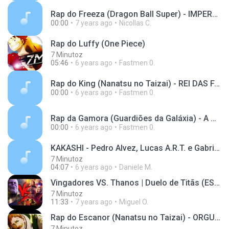
Rap do Freeza (Dragon Ball Super) - IMPERADOR DO U(MP3_128K).mp3
00:00
7 years ago
Nicollas C.
Rap do Luffy (One Piece)
7 Minutoz
05:46
6 years ago
Fastmen 0.
Rap do King (Nanatsu no Taizai) - REI DAS FADAS _(MP3_128K).mp3
00:00
6 years ago
Fastmen 0.
Rap da Gamora (Guardiões da Galáxia) - A MULHER MA(MP3_128K).mp3
00:00
6 years ago
Fastmen 0.
KAKASHI - Pedro Alvez, Lucas A.R.T. e Gabriel Rodr
7 Minutoz
04:07
6 years ago
Daniele M.
Vingadores VS. Thanos | Duelo de Titãs (ESPECIAL V
7 Minutoz
11:33
7 years ago
Miguel O.
Rap do Escanor (Nanatsu no Taizai) - ORGULHOSO COM
7 Minutoz