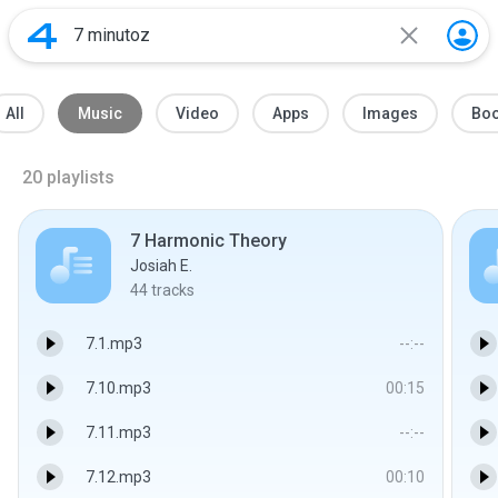
All
Music
Video
Apps
Images
Bo
20
playlists
7 Harmonic Theory
Josiah E.
44
tracks
7.1.mp3
--:--
7.10.mp3
00:15
7.11.mp3
--:--
7.12.mp3
00:10