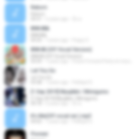
Reborn
Reborn
04:31
6 years ago
ปั๊ก ค.
BNK48&
BNK48&
04:35
7 years ago
Poppy S.
BNK48 (Off Vocal Version)
BNK48 (Off Vocal Version)
03:59
7 years ago
Future Forward Party พรรคอนาคตใหม่
Let You Go
Let You Go
03:38
7 years ago
Pathipol S.
[1 Sep 2019] Myujikkii / Mimigumo
[1 Sep 2019] Myujikkii / Mimigumo
04:18
6 years ago
ปั๊ก ค.
It's Me(Off vocal ver.).mp3
04:02
7 years ago
Pathipol S.
Pioneer