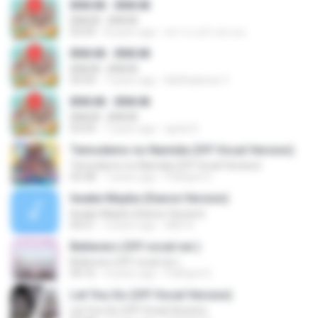
BNK48 - BNK48
BNK48 - BNK48
03:59
8 years ago
พราวเวอร์ แชเเนล
BNK48 - BNK48
BNK48 - BNK48
03:59
7 years ago
Natthalenee Y.
BNK48 - BNK48
BNK48 - BNK48
03:59
7 years ago
aprils D.
Temodemo no Namida (Off Vocal Version)
Temodemo no Namida (Off Vocal Version)
03:38
7 years ago
Pathipol S.
Iiwake Maybe (Dance Version)
Iiwake Maybe (Dance Version)
04:21
3 years ago
AKE A.
Believers (Off vocal ver.)
Believers (Off vocal ver.)
04:16
4 years ago
Pathipol S.
Let You Go (Off Vocal Version)
Let You Go (Off Vocal Version)