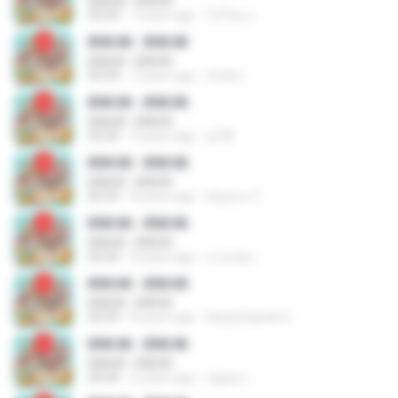
BNK48 - BNK48
03:59
7 years ago
ไม่โสด แ.
BNK48 - BNK48
BNK48 - BNK48
03:59
7 years ago
จันทิมา
BNK48 - BNK48
BNK48 - BNK48
03:59
9 years ago
g14ll
BNK48 - BNK48
BNK48 - BNK48
03:59
8 years ago
ธัญชนก โ.
BNK48 - BNK48
BNK48 - BNK48
03:59
8 years ago
สายเทพ เ.
BNK48 - BNK48
BNK48 - BNK48
03:59
8 years ago
Kwanchanok S.
BNK48 - BNK48
BNK48 - BNK48
03:59
6 years ago
ณัฐพล เ.