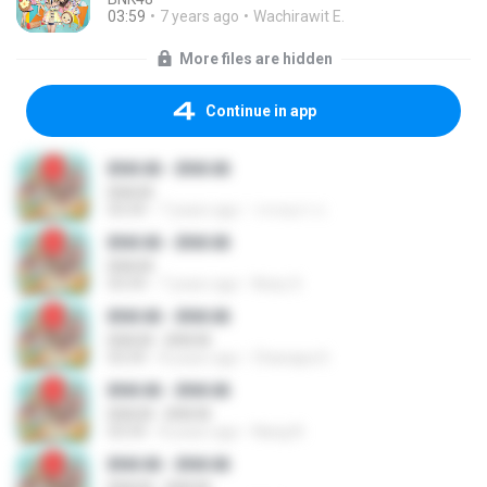
03:59
7 years ago
Wachirawit E.
More files are hidden
Continue in app
BNK48 - BNK48
BNK48
03:59
7 years ago
วรรณภา ก.
BNK48 - BNK48
BNK48
03:59
7 years ago
Noey S.
BNK48 - BNK48
BNK48 - BNK48
03:59
8 years ago
Chanapa S.
BNK48 - BNK48
BNK48 - BNK48
03:59
8 years ago
Nang N.
BNK48 - BNK48