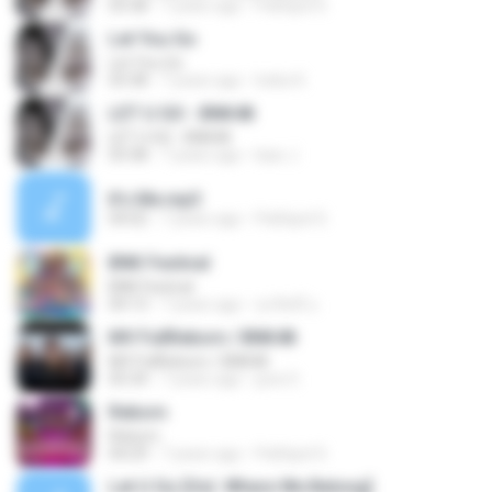
03:38
7 years ago
Pathipol S.
Let You Go
Let You Go
03:38
7 years ago
Icekz K.
LET U GO - BNK48
LET U GO - BNK48
03:38
7 years ago
kaw J.
It's Me.mp3
04:02
7 years ago
Pathipol S.
BNK Festival
BNK Festival
04:13
7 years ago
สุรสิทธิ์ อ.
MV FullReborn / BNK48
MV FullReborn / BNK48
05:34
7 years ago
june 0.
Reborn
Reborn
04:29
7 years ago
Pathipol S.
Let U Go [Ost. Where We Belong]