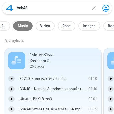
All
Music
Video
Apps
Images
Bo
9
playlists
โฟลเดอร์ใหม่
Kanlaphat C.
26
tracks
80720_รายการอัดใหม่ 2.m4a
01:10
BNK48 – Namida Surprise! ประกายน้ำตาและรอยยิ้ม (涙サプライズ!) [THA_ROM_ENG_JPN Color Coded Lyrics].mp3
04:40
เสียงปัญ BNK48.mp3
02:01
BNK 48 Sweet Call เสียง มิวสิค SSR.mp3
00:15