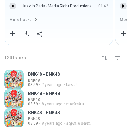
Jazz In Paris - Media Right Productions - 128K MP3.mp3
01:42
More tracks
Mor
124
tracks
BNK48 - BNK48
BNK48
03:59
7 years ago
kaw J.
BNK48 - BNK48
BNK48
03:59
8 years ago
กมลทิพย์ ส.
BNK48 - BNK48
BNK48
03:59
8 years ago
ธัญชนก แซ่ซิ้ม