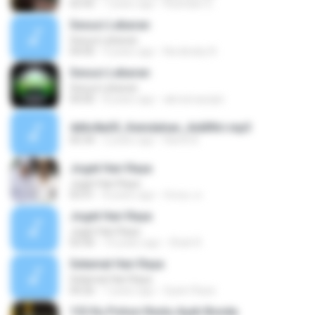
02:45
7 years ago
Rushdan G.
Sesuci Lebaran
Sesuci Lebaran
04:00
9 years ago
Nordinsky N.
Sesuci Lebaran
Sesuci Lebaran
04:00
8 years ago
akmal asyiqin
4d6c8a03_Keindahan_Aidilfitri.mp3
05:34
2 years ago
Ramli A.
Joget Hari Raya
Joget Hari Raya
03:31
8 years ago
ถังขยะ ค.
Joget Hari Raya
Joget Hari Raya
03:30
14 years ago
Shah R.
Selamat Hari Raya
Selamat Hari Raya
04:26
7 years ago
Syam Raza
132 Ku Pohon Restu Ayah Bonda