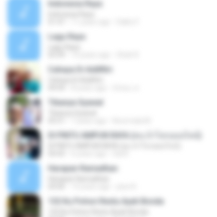
Indonesia Raya
Indonesia Raya
01:47
11 years ago
Dalbo F.
Lagu Raya
Lagu Raya
03:39
14 years ago
Shah R.
Cahaya Di Aidilfitri
Cahaya Di Aidilfitri
04:04
8 years ago
ถังขยะ ค.
Tibanya Syawal
Tibanya Syawal
05:51
7 years ago
Noormala M.
DI PINTU AMPUN RAYA (คน บ้าโลกออนไลน์)
DI PINTU AMPUN RAYA (คน บ้าโลกออนไลน์)
04:43
6 years ago
Sal B.
Harapan Ramadhan
Harapan Ramadhan
04:06
14 years ago
plue N.
132 Ku Pohon Restu Ayah Bonda
132 Ku Pohon Restu Ayah Bonda