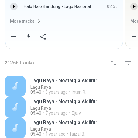
Halo Halo Bandung - Lagu Nasional
02:55
More tracks
Mor
21266
tracks
Lagu Raya - Nostalgia Aidilfitri
Lagu Raya
05:40
3 years ago
Intan R.
Lagu Raya - Nostalgia Aidilfitri
Lagu Raya
05:40
7 years ago
Eja V.
Lagu Raya - Nostalgia Aidilfitri
Lagu Raya
05:40
1 year ago
faizal B.