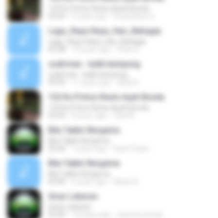
132 Ku Pohon Restu Ayah Bonda
02:45
6 years ago
PuanSalwa S.
Lagu_Raya-Raya_Hari_Bahagia
Lagu_Raya-Raya_Hari_Bahagia
02:38
14 years ago
Shah R.
sudirman - balik kampung
sudirman - balik kampung
03:34
11 years ago
alida A.
132 Ku Pohon Restu Ayah Bonda
132 Ku Pohon Restu Ayah Bonda
02:45
8 years ago
Zaki M.
Bila Takbir Bergema
Bila Takbir Bergema
02:40
7 years ago
Syam Raza
Bila Takbir Bergema
Bila Takbir Bergema
02:40
9 years ago
Wawa N.
Sinar Lebaran
Sinar Lebaran
03:30
14 years ago
atarmizi.ismail