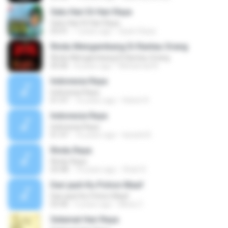
Satu Hari Di Hari Raya
Satu Hari Di Hari Raya
03:41
7 years ago
Syam Raza
Rindu Mengambang Di Rantau Orang
Rindu Mengambang Di Rantau Orang
05:06
8 years ago
Mohamad N.
Indonesia Raya
Indonesia Raya
01:47
16 years ago
Kokoh R.
Indonesia Raya
Indonesia Raya
01:47
16 years ago
karank B.
Rindu Raya
Rindu Raya
03:48
14 years ago
Shah R.
Dari jauh Ku Pohon Maaf
Dari jauh Ku Pohon Maaf
03:46
5 years ago
Mista Z.
Selamat Hari Raya