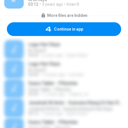
03:12
3 years ago
Intan R.
More files are hidden
Continue in app
Lagu Hari Raya
M. Shariff
04:04
6 years ago
Syam Raza
Lagu Hari Raya
M. Shariff
04:04
13 years ago
xcorules
Suara Takbir - P.Ramlee
Suara Takbir - P.Ramlee
02:42
11 years ago
migwiz_xx
Junainah M Amin - Suasana Riang Di Hari Raya
Junainah M Amin - Suasana Riang Di Hari Raya
03:12
7 years ago
Syam Raza
Suara Takbir - P.Ramlee