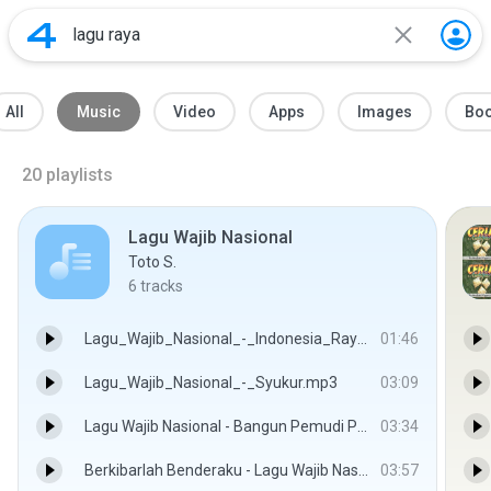
All
Music
Video
Apps
Images
Bo
20
playlists
Lagu Wajib Nasional
Toto S.
6
tracks
Lagu_Wajib_Nasional_-_Indonesia_Raya (Paduan Suara).mp3
01:46
Lagu_Wajib_Nasional_-_Syukur.mp3
03:09
Lagu Wajib Nasional - Bangun Pemudi Pemuda.mp3
03:34
Berkibarlah Benderaku - Lagu Wajib Nasional
03:57