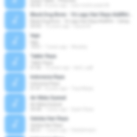
Suara Takbir - P.Ramlee
02:42
8 years ago
wan mohd uzaini M.
Black Dog Bone - 16 Lagu Hari Raya Aidilfitri - Cahaya Aidil Fitri
Black Dog Bone - 16 Lagu Hari Raya Aidilfitri - Cahaya Aidil Fitri
03:43
15 years ago
nauza M.
lagu
lagu
14:51
7 years ago
Weasley
Takbir Raya
Takbir Raya
01:06
15 years ago
sks3_usj8
Indonesia Raya
Indonesia Raya
01:47
8 years ago
Toya Mulya
Air Mata Syawal
Air Mata Syawal
04:58
7 years ago
Syam Raza
Seloka Hari Raya
Seloka Hari Raya
00:21
7 years ago
Fahdulmasni