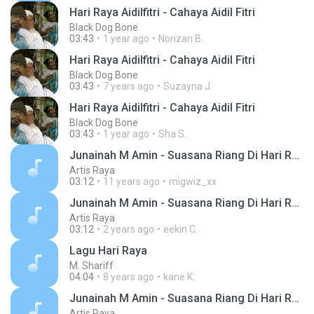
Hari Raya Aidilfitri - Cahaya Aidil Fitri
Black Dog Bone
03:43
1 year ago
Norizan B.
Hari Raya Aidilfitri - Cahaya Aidil Fitri
Black Dog Bone
03:43
7 years ago
Suzayna J.
Hari Raya Aidilfitri - Cahaya Aidil Fitri
Black Dog Bone
03:43
1 year ago
Sha S.
Junainah M Amin - Suasana Riang Di Hari Raya
Artis Raya
03:12
11 years ago
migwiz_xx
Junainah M Amin - Suasana Riang Di Hari Raya
Artis Raya
03:12
2 years ago
eekin C.
Lagu Hari Raya
M. Shariff
04:04
8 years ago
kane K.
Junainah M Amin - Suasana Riang Di Hari Raya
Artis Raya