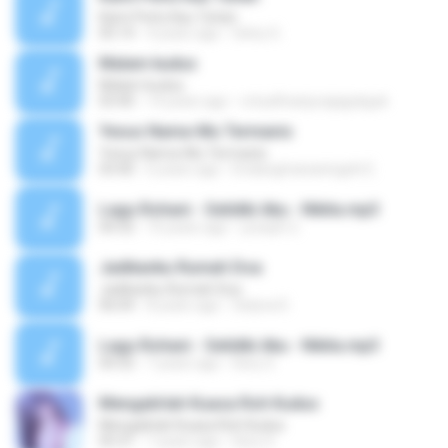
Kami Perlu Kau Tuhan
05:14
4 years ago
Selvy G.
Malam kudus
Malam kudus
03:40
14 years ago
rotuafinanjurajagukguk
Yesus Nama-Mu Termanis
Yesus Nama-Mu Termanis
03:40
6 years ago
Endangtriananingsih E.
Lagu Rohani - Selidiki Aku - Nikita.mp3
04:32
10 years ago
yoseph 2.
Jadikanku Rumah Doa
Jadikanku Rumah Doa
06:04
8 years ago
Selyna D.
Lagu Rohani - Selidiki Aku - Nikita.mp3
04:32
7 years ago
Dery S.
Mengalirlah Kuasa Roh Kudus
Mengalirlah Kuasa Roh Kudus
05:31
7 years ago
Dery S.