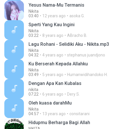
Yesus Nama-Mu Termanis
Nikita
03:40
12 years ago
asoka G.
Sperti Yang Kau Ingini
Nikita
03:22
8 years ago
ABracho B.
Lagu Rohani - Selidiki Aku - Nikita.mp3
Nikita
04:32
4 years ago
stephanus juandjono
Ku Berserah Kepada Allahku
Nikita
03:49
5 years ago
Humanwidihandoko H.
Dengan Apa Kan Kubalas
nikita
07:22
6 years ago
Dery S.
Oleh kuasa darahMu
Nikita
04:57
13 years ago
consitarani
Hidupmu Berharga Bagi Allah
NIKITA