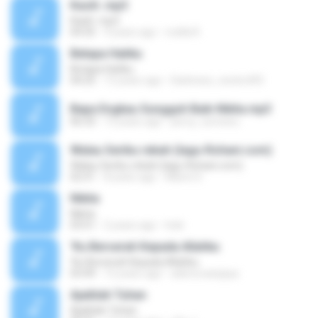
Kasih .mp3
Kasih .mp3
04:35
9 years ago
rosilla K.
Betapa Hatiku
Betapa Hatiku
04:25
13 years ago
Darkness_neclord93
Bapa Engkau Sungguh Baik-Nikita.mp3
06:33
13 years ago
percy_tumewu
Walau Seribu rebah (lagu-Rohani.com)
Walau Seribu rebah (lagu-Rohani.com)
02:31
8 years ago
Marini S.
Nikita
Nikita
03:51
2 years ago
hoki
'Ku Berserah Kepada Allahku
'Ku Berserah Kepada Allahku
03:49
12 years ago
adenovawijaya
Ajaiblah Tuhan
Ajaiblah Tuhan