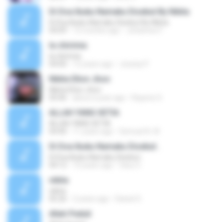
Di Doa Ibuku Namaku Disebut By Nikita
Di Doa Ibuku Namaku Disebut By Nikita
04:09
12 months ago
Johannes F.
la chirimia
la chirimia
04:00
12 years ago
Josenp P.
Nikita Elton Jhon
Nikita Elton Jhon
04:46
about a year ago
Rayene S.
ALLAH YANG SETIA
ALLAH YANG SETIA
04:40
11 years ago
Semuel A. W.
Di Doa Ibuku Namaku Disebut .
Di Doa Ibuku Namaku Disebut .
04:12
10 years ago
fany O.
nikita
nikita
05:26
2 years ago
Daniel S.
Allah Peduli