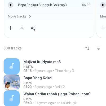
Bapa Engkau Sungguh Baik.mp3
06:30
More tracks
Mor
338
tracks
Mujizat Itu Nyata.mp3
NIKITA
05:18
9 years ago
Thoe Hony D.
Bapa Yang Kekal
Nikita
04:20
8 years ago
Velis 2.
Walau Seribu rebah (lagu-Rohani.com)
Nikita
05:40
14 years ago
solusikids_yk