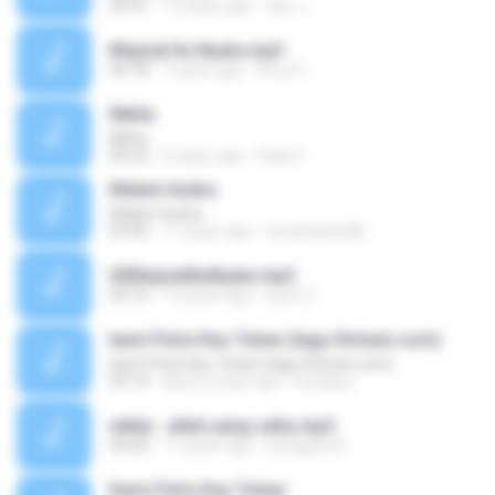
05:41
12 years ago
viky J.
Mujizat Itu Nyata.mp3
05:18
7 years ago
Dery S.
Nikita
Nikita
06:52
6 years ago
Felia S.
Malam kudus
Malam kudus
03:40
11 years ago
nicoandrew86
02MujizatItuNyata.mp3
05:16
13 years ago
syeni 2.
kami Perlu Kau Tuhan (lagu-Rohani.com)
kami Perlu Kau Tuhan (lagu-Rohani.com)
05:14
about a year ago
Fierdaus
nikita - allah yang setia.mp3
04:40
11 years ago
yanagun23
Kami Perlu Kau Tuhan