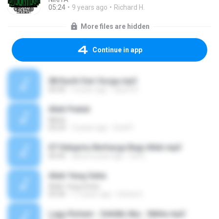
05:24
9 years ago
Richard H.
More files are hidden
Continue in app
08 Kasih Dari Surga.mp3
00:00
4 years ago
Djoen N.
Allah Peduli
Nikita
04:24
3 years ago
Dodi P.
07 Hidupmu Berharga Bagi Allah.mp3
00:00
about a year ago
Ind C.
Allah Yang Setia
Allah Yang Setia
04:40
11 years ago
Herba S.
Lagu Rohani - Selidiki Aku - Nikita.mp3