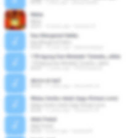
04:32
7 years ago
jojong tanaka
Nikita
Nikita
02:41
10 years ago
Severino A.
Kau Mengenal Hatiku
Kau Mengenal Hatiku
05:52
13 years ago
adenovawijaya
178 Agung Dan Mulialah Tuhanku_nikita
178 Agung Dan Mulialah Tuhanku_nikita
04:35
11 years ago
PPKristiyasa B.
above al.mp3
04:46
11 years ago
Semuel A. W.
Walau Seribu rebah (lagu-Rohani.com)
Walau Seribu rebah (lagu-Rohani.com)
05:40
11 years ago
Semuel A. W.
Allah Peduli
Allah Peduli
04:24
8 years ago
Lestaria M.