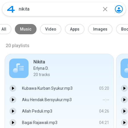
All
Music
Video
Apps
Images
Bo
20
playlists
Nikita
Erlyna D.
20
tracks
Kubawa Kurban Syukur.mp3
05:20
Aku Hendak Bersyukur.mp3
--:--
Allah Peduli.mp3
04:26
Bagai Rajawali.mp3
04:21