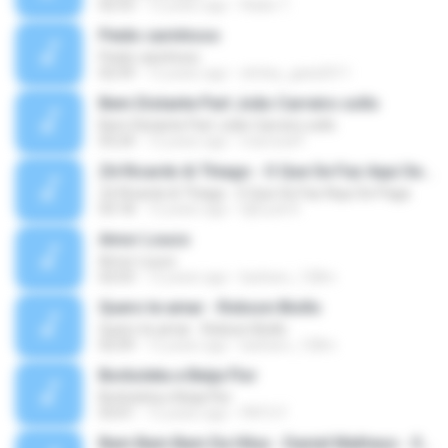
02:53
12 years ago
Rádio T.
Peido carinhoso
Peido carinhoso
02:59
12 years ago
shirley_gata2011
Bem Distante Part João Carreiro sollo
Bem Distante Part João Carreiro sollo
03:24
12 years ago
marcioaff
Zé Ricardo & Thiago - O Que Se Faz Aqui Se Paga
Zé Ricardo & Thiago - O Que Se Faz Aqui Se Paga
03:18
12 years ago
DjEryck R.
Amor Louco
Amor Louco
02:03
12 years ago
barbaro_128m
Quero te amar - Robson Biollo
Quero te amar - Robson Biollo
02:09
12 years ago
barbaro_128m
Borboleta e Beija Flor
Borboleta e Beija Flor
03:01
12 years ago
PATO F.
Bam Bam Bam Da Hilux - Daniel Matheus - Sertanejo Novas Lançamento 2015