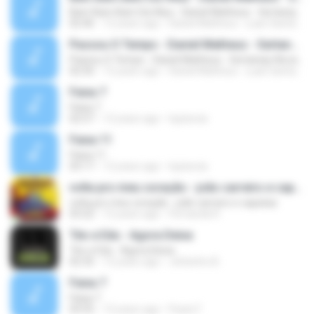
Bam Bam Bam Da Hilux - Daniel Matheus - Sertanejo Novas Lançamento 2015
02:46
12 years ago
Daniel Matheus - Luan Santana - Henrique e Juliano...
Passou O Tempo - Daniel Matheus - Sertanejo Novas Lançamento 2015
Passou O Tempo - Daniel Matheus - Sertanejo Novas Lançamento 2015
02:50
12 years ago
Daniel Matheus - Luan Santana - Henrique e Juliano...
Faixa 7
Faixa 7
02:57
12 years ago
lopisecia
Faixa 11
Faixa 11
03:17
12 years ago
lopisecia
volta pro meu coração - joão carreiro e capataz
volta pro meu coração - joão carreiro e capataz
03:22
12 years ago
Fernanda R.
Téo e Edu - Agora Deixa
Téo e Edu - Agora Deixa
02:35
12 years ago
Jefizinho B.
Faixa 7
Faixa 7
03:55
12 years ago
Paulo F.