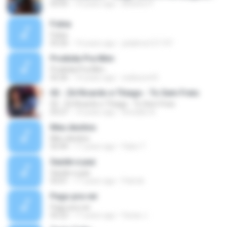
03:05
14 years ago
Betinho P.
Fobia
Fobia
03:26
14 years ago
julialima121197
Proibída Pra Mim
Proibída Pra Mim
02:26
14 years ago
walisson43
02 - Zé Ricardo e Thiago - To Sem Freio
02 - Zé Ricardo e Thiago - To Sem Freio
03:27
14 years ago
Ronaldo A.
Meu destino
Meu destino
03:44
17 years ago
Fabio T.
Saúde e paz
Saúde e paz
03:01
17 years ago
Patrick
Pago pra ver
Pago pra ver
03:22
17 years ago
Farias J.