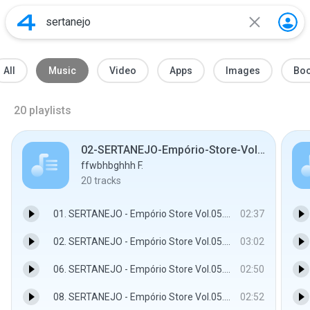
All
Music
Video
Apps
Images
Bo
20
playlists
02-SERTANEJO-Empório-Store-Vol.05.rar.extracted
ffwbhbghhh F.
20
tracks
01. SERTANEJO - Empório Store Vol.05.mp3
02:37
02. SERTANEJO - Empório Store Vol.05.mp3
03:02
06. SERTANEJO - Empório Store Vol.05.mp3
02:50
08. SERTANEJO - Empório Store Vol.05.mp3
02:52