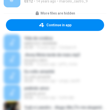
03:12
14 years ago
marcelo_castro_9
More files are hidden
Continue in app
Vida de cowboy
MARCOS E ADRIANA
02:39
14 years ago
Cristiane A.
Jhony Mota tarde de mais.mp3
jhonata e dario
02:50
14 years ago
jeffe_mota
Eu volto amanhã
Eu volto amanhã
02:25
14 years ago
sergio_luis34
pedindo amor
pedindo amor
04:26
14 years ago
tuche.alpi
Yudi e Leandro - Alugo-Me (To me alugando).mp3