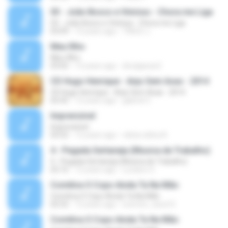
03 - João Bosco e Vinícius - Chora me Liga
03 - João Bosco e Vinícius - Chora me Liga
03:09
13 years ago
TIAGO J.
Meu filho
Meu filho
03:02
13 years ago
divulgacao2
CD Hugo Henrique - Anjo Sem Asas - 2014
CD Hugo Henrique - Anjo Sem Asas - 2014
02:42
12 years ago
gabriel C.
Imprevisível
Imprevisível
03:52
12 years ago
vânia celina A.
4 - Pegada Sertaneja (Musica de Trabalho)
4 - Pegada Sertaneja (Musica de Trabalho)
02:16
12 years ago
Luciano O.
Comitiva O Copo Ainda Ta Na Mão
Comitiva O Copo Ainda Ta Na Mão
02:52
12 years ago
everton_cava10
Comitiva O Copo Ainda Ta Na Mão