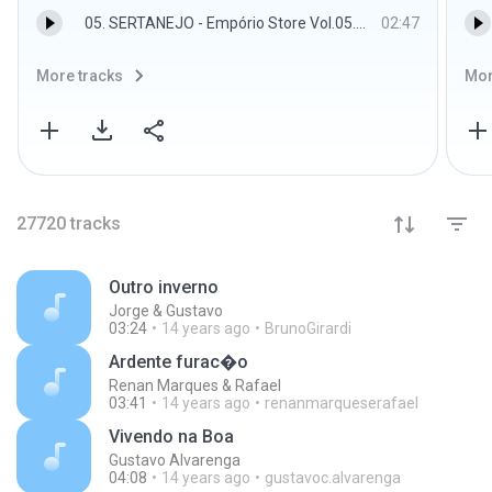
05. SERTANEJO - Empório Store Vol.05.mp3
02:47
More tracks
Mor
27720
tracks
Outro inverno
Jorge & Gustavo
03:24
14 years ago
BrunoGirardi
Ardente furac�o
Renan Marques & Rafael
03:41
14 years ago
renanmarqueserafael
Vivendo na Boa
Gustavo Alvarenga
04:08
14 years ago
gustavoc.alvarenga