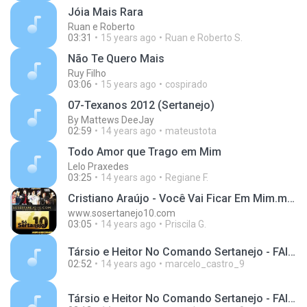
Jóia Mais Rara
Ruan e Roberto
03:31
15 years ago
Ruan e Roberto S.
Não Te Quero Mais
Ruy Filho
03:06
15 years ago
cospirado
07-Texanos 2012 (Sertanejo)
By Mattews DeeJay
02:59
14 years ago
mateustota
Todo Amor que Trago em Mim
Lelo Praxedes
03:25
14 years ago
Regiane F.
Cristiano Araújo - Você Vai Ficar Em Mim.mp3
www.sosertanejo10.com
03:05
14 years ago
Priscila G.
Társio e Heitor No Comando Sertanejo - FAIXA 18.mp3
02:52
14 years ago
marcelo_castro_9
Társio e Heitor No Comando Sertanejo - FAIXA 16.mp3