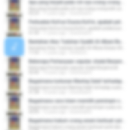
Apa yang terjadi pada roh nya orang-orang kafir yang baru mati dan roh nya orang-orang yang baik ketika meninggalnya?
Apa yang terjadi pada roh nya orang-orang kafir yang baru mati dan roh nya orang-orang yang baik ketika meninggalnya?
02:23
11 years ago
Download D.
Perbuatan Kufrun Duuna Kufrin, apakah pelakunya kekal dineraka?
Perbuatan Kufrun Duuna Kufrin, apakah pelakunya kekal dineraka?
01:40
11 years ago
Download D.
Bantahan Atas Tuduhan Syaikh Al-Albani Bukan Ahli Hadist - Ustadz Abdullah Taslim
Bantahan Atas Tuduhan Syaikh Al-Albani Bukan Ahli Hadist - Ustadz Abdullah Taslim
11:03
11 years ago
A.Roed G.
Beberapa Pertanyaan seputar shalat Berjama'ah
Beberapa Pertanyaan seputar shalat Berjama'ah
02:40
10 years ago
Download D.
Bagaimana tuntunan Manhaj Salaf terhadap suatu perkara yang masih diperselisihkan?
Bagaimana tuntunan Manhaj Salaf terhadap suatu perkara yang masih diperselisihkan?
01:28
10 years ago
Download D.
Bagaimana cara Islam memilih pemimpin suatu negara?
Bagaimana cara Islam memilih pemimpin suatu negara?
02:04
12 years ago
Download D.
Bagaimana hukum orang awam berbuat syirik dan bolehkah menguji tauhid orang lain ?
Bagaimana hukum orang awam berbuat syirik dan bolehkah menguji tauhid orang lain ?