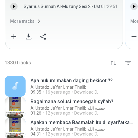
Syarhus Sunnah Al-Muzany Sesi 2 - Ustadz Dzulqarnain MS
01:29:51
More tracks
Mor
1330
tracks
Apa hukum makan daging bekicot ??
Al Ustadz Ja'far Umar Thalib
09:35
16 years ago
Download D.
Bagaimana solusi mencegah syi'ah?
Al Ustadz Ja’far Umar Thalib حفظه الله
01:26
12 years ago
Download D.
Apakah membaca Basmalah itu di syari'atkan pada semua perkara Ibadah?
Al Ustadz Ja’far Umar Thalib حفظه الله
04:31
12 years ago
Download D.