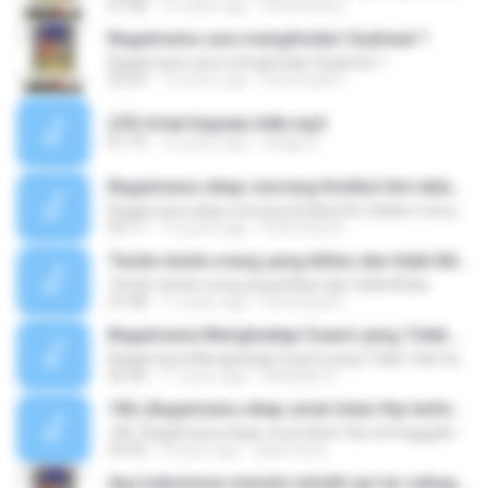
07:38
12 years ago
Download D.
Bagaimana cara menghindari Syahwat ?
Bagaimana cara menghindari Syahwat ?
02:54
12 years ago
Download D.
(39) Infak Kepada Adik.mp3
01:19
13 years ago
telaga S.
Bagaimana sikap seorang tholibul ilmi dalam menuntut ilmu agar tetap ikhlas untuk Allah dan selalu berpegang dengan sunnah nabi, agar niat-niat yang lain bisa terlupakan?
Bagaimana sikap seorang tholibul ilmi dalam menuntut ilmu agar tetap ikhlas untuk Allah dan selalu berpegang dengan sunnah nabi, agar niat-niat yang lain bisa terlupakan?
03:17
14 years ago
Download D.
Tanda-tanda orang yang ikhlas dan tidak Ikhlas.
Tanda-tanda orang yang ikhlas dan tidak Ikhlas.
01:48
11 years ago
Download D.
Bagaimana Menghadapi Suami yang Tidak Taat Hukum Agama
Bagaimana Menghadapi Suami yang Tidak Taat Hukum Agama
02:44
11 years ago
Abdullah S.
184_Bagaimana sikap umat Islam thp tertingggalnya teknologi
184_Bagaimana sikap umat Islam thp tertingggalnya teknologi
03:42
4 years ago
syahroniss
Apa hukumnya menulis lafadh qur'an sebagai penangkal Jin ?