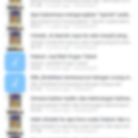
Menurut Ustadz, Khawarij Syiah dan Jahmiyah itu apakah masih Islam?
01:28
12 years ago
Download D.
Apa hukumnya mengucapkan "aamiin" pada saat khotib sedang khutbah Jum'at?
Apa hukumnya mengucapkan "aamiin" pada saat khotib sedang khutbah Jum'at?
03:47
11 years ago
Download D.
Ustadz, di daerah saya itu ada masjid yang bersebelahan dengan tanah perkuburan, apakah itu berarti kita sholat di tanah perkuburan?
Ustadz, di daerah saya itu ada masjid yang bersebelahan dengan tanah perkuburan, apakah itu berarti kita sholat di tanah perkuburan?
03:19
13 years ago
Download D.
Hukum Jual Beli Organ Tubuh
Hukum Jual Beli Organ Tubuh
03:03
16 years ago
Download D.
006_Bolehkan bertawassul dengan orang mati
006_Bolehkan bertawassul dengan orang mati
01:03
16 years ago
A.Roed G.
Gimana kaitan hadits dan keterangan bahwa kaum musyrikin (yang mana mereka bila) dilihat lebih mengerti makna Lailahaillah (daripada muslim di masa sekarang)?
Gimana kaitan hadits dan keterangan bahwa kaum musyrikin (yang mana mereka bila) dilihat lebih mengerti makna Lailahaillah (daripada muslim di masa sekarang)?
02:44
11 years ago
Download D.
Adat istiadat itu apa bisa suatu hukum dan apa hukum muhasabah yg ditentukan waktunya?
Adat istiadat itu apa bisa suatu hukum dan apa hukum muhasabah yg ditentukan waktunya?
07:48
11 years ago
Download D.