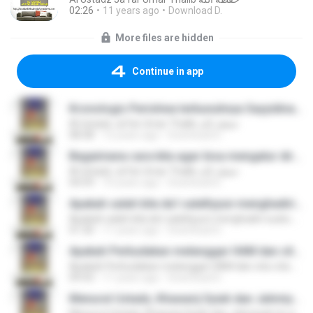
02:26
11 years ago
Download D.
More files are hidden
Continue in app
Kronologis Peristiwa terbunuhnya Sayyidina Husein di Karbala
Al Ustadz Ja’far Umar Thalib حفظه الله
08:38
12 years ago
Download D.
Bagaimana cara kita agar bisa mengatur diri untuk selalu ikhlash dalam beribadah kepada Allah
Al Ustadz Ja'far Umar Thalib حفظه الله
04:59
10 years ago
Download D.
Apakah salah bila da'i salafiyyun menghadiri suatu pengajian hizbiyyun tapi mengingkari hal (pengajian) itu karena tujuannya datang kesana dalam rangka menyampaikan hujjah dan menasehati mereka?
Apakah salah bila da'i salafiyyun menghadiri suatu pengajian hizbiyyun tapi mengingkari hal (pengajian) itu karena tujuannya datang kesana dalam rangka menyampaikan hujjah dan menasehati mereka?
01:30
11 years ago
Download D.
Apakah Perbudakan melanggar HAM dan cita-cita hidup seorang muslim?
Apakah Perbudakan melanggar HAM dan cita-cita hidup seorang muslim?
09:43
11 years ago
Download D.
Menurut Ustadz, Khawarij Syiah dan Jahmiyah itu apakah masih Islam?