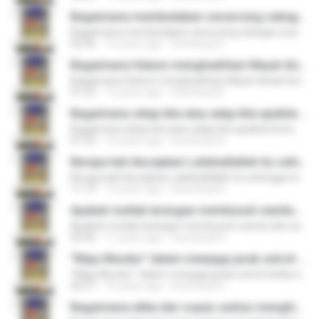
Bagaimana membedakan seseorang sebagai orang fasik, dan cara menghadapinya?
Bagaimana membedakan seseorang sebagai orang fasik, dan cara menghadapinya?
02:36
12 years ago
Download D.
Bagaimana Hukum menghadirkan Mayat disaat berdo'a ?
Bagaimana Hukum menghadirkan Mayat disaat berdo'a ?
01:23
12 years ago
Download D.
Bagaimana sikap kita atau adap kita apabila bertemu dengan orang syiah?
Bagaimana sikap kita atau adap kita apabila bertemu dengan orang syiah?
01:59
12 years ago
Download D.
Berapa kali diucapkan Lailahaillallah itu sehingga terbebas dari neraka?
Berapa kali diucapkan Lailahaillallah itu sehingga terbebas dari neraka?
11:19
12 years ago
Download D.
Apakah mutlak larangan membunuh wanita dan anak-anak dalam peperangan?
Apakah mutlak larangan membunuh wanita dan anak-anak dalam peperangan?
02:46
11 years ago
Download D.
"Maju Mundur" dalam menjaga jarak sutroh ketika sholat, disyari'atkan kah?
"Maju Mundur" dalam menjaga jarak sutroh ketika sholat, disyari'atkan kah?
03:27
10 years ago
Download D.
Bagaimana etika dan sopan santun menghidupkan sunnah dilingkungan masyarakat yang masih sangat jauh dengan sunnah?