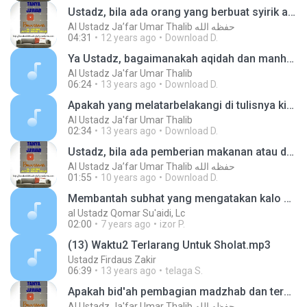
Ustadz, bila ada orang yang berbuat syirik akbar secara terus menerus sehingga secara tidak langsung dan tanpa sadar telah membuat dia keluar dari Islam, apabila dia tetap melakukan Azan, sholat dan berpuasa, dimana setiap azan dan sholat tersebut dia sel
Al Ustadz Ja’far Umar Thalib حفظه الله
04:31
12 years ago
Download D.
Ya Ustadz, bagaimanakah aqidah dan manhaj Yusuf Qordhowi?
Al Ustadz Ja'far Umar Thalib
06:24
13 years ago
Download D.
Apakah yang melatarbelakangi di tulisnya kitab Aqidah Ahlus Sunnah wal Jam'ah ini karya syaikh Muhammad bin Ibrahim al Hamad?
Al Ustadz Ja'far Umar Thalib
02:34
13 years ago
Download D.
Ustadz, bila ada pemberian makanan atau daging dari seseorang dan kita ragu akan kehalalannya, apa boleh kita langsung memakannya atau menanyakan terlebih dahulu kepada orang tersebut tentang kehalalannya?
Al Ustadz Ja’far Umar Thalib حفظه الله
01:55
10 years ago
Download D.
Membantah subhat yang mengatakan kalo daging anjing itu tidak haram karena tidak di sebutkan dalam al-Quran
al Ustadz Qomar Su'aidi, Lc
02:00
7 years ago
izor P.
(13) Waktu2 Terlarang Untuk Sholat.mp3
Ustadz Firdaus Zakir
06:39
13 years ago
telaga S.
Apakah bid'ah pembagian madzhab dan termasuk muqolid-kah orang yang mengikutinya?
Al Ustadz Ja'far Umar Thalib حفظه الله