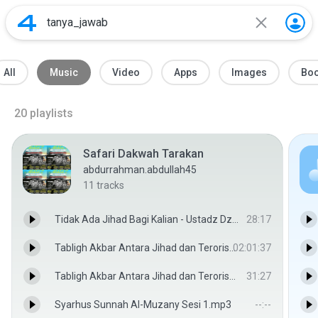
All
Music
Video
Apps
Images
Bo
20
playlists
Safari Dakwah Tarakan
abdurrahman.abdullah45
11
tracks
Tidak Ada Jihad Bagi Kalian - Ustadz Dzulqarnain MS
28:17
Tabligh Akbar Antara Jihad dan Terorisme - Ustadz Dzulqarnain MS
02:01:37
Tabligh Akbar Antara Jihad dan Terorisme_Tanya Jawab - Ustadz Dzulqarnain MS
31:27
Syarhus Sunnah Al-Muzany Sesi 1.mp3
--:--