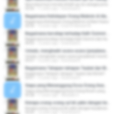
Apa hukumnya menulis lafadh qur'an sebagai penangkal Jin ?
02:36
11 years ago
Download D.
Bagaimana Kehidupan Orang Mukmin di Alam Kubur
Bagaimana Kehidupan Orang Mukmin di Alam Kubur
00:34
13 years ago
Evan El-Nawawi M.
Bagaimana bersikap terhadap Kafir Dzimmi dan Hargi, Apakah Halal darah dan kehormatan mereka?
Bagaimana bersikap terhadap Kafir Dzimmi dan Hargi, Apakah Halal darah dan kehormatan mereka?
06:02
12 years ago
Download D.
Ustadz, menghadiri acara-acara (perjalanan travel) ke kuburan itu termasuk bid'ah atau ga, sebab ada juga orang-orang yang ke kuburan itu seperti ke kuburan wali atau jalan-jalan ke kuburan wali itu untuk bersantai, (kenyataan itu) terdapat pada sebagian
Ustadz, menghadiri acara-acara (perjalanan travel) ke kuburan itu termasuk bid'ah atau ga, sebab ada juga orang-orang yang ke kuburan itu seperti ke kuburan wali atau jalan-jalan ke kuburan wali itu untuk bersantai, (kenyataan itu) terdapat pada sebagian
03:57
12 years ago
Download D.
Bagaimana Tahapan-tahapan Taubat dari Bid'ah?
Bagaimana Tahapan-tahapan Taubat dari Bid'ah?
03:57
12 years ago
Download D.
Siapa yang Menanggung Dosa Orang Awam yang Mengamalkan Bid'ah dari Gurunya
Siapa yang Menanggung Dosa Orang Awam yang Mengamalkan Bid'ah dari Gurunya
00:58
11 years ago
Abdullah S.
Kenapa orang-orang syi'ah yakin dengan keyakinannya yang sesat dan bisa mengajak orang lain kepada syi'ahnya?
Kenapa orang-orang syi'ah yakin dengan keyakinannya yang sesat dan bisa mengajak orang lain kepada syi'ahnya?
05:05
12 years ago
Download D.