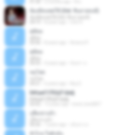
01:35
2 months ago
ดี้ ต.
ต้องมีคนชดใช้ (Ost. ซิ่นลายหงส์)
ต้องมีคนชดใช้ (Ost. ซิ่นลายหงส์)
04:19
8 years ago
mint X.
คู่ซ้อม
คู่ซ้อม
03:56
8 years ago
Areerut P.
คู่ซ้อม
คู่ซ้อม
00:55
4 years ago
จันทรา จ.
ขอโสด
ขอโสด
00:21
6 years ago
Noy D.
Б№µмГСЎЕЩЎ·Ши§
Б№µмГСЎЕЩЎ·Ши§
03:52
13 years ago
koed_koed007
กูลืมเขาแล้ว
กูลืมเขาแล้ว
00:26
7 years ago
เส้นทาง ล.
ตัวไกล ใจฮักมั่น