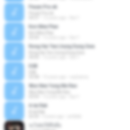
Peuan Pra-ek
Peuan Pra-ek
04:37
12 years ago
Bai Y.
Kon Mee Plae
Kon Mee Plae
03:44
12 years ago
Bai Y.
Rong Hai Tee Lhung Dung Gwa
Rong Hai Tee Lhung Dung Gwa
04:03
12 years ago
Bai Y.
D2B
D2B
03:38
15 years ago
sophanna
Wun Nee Yung Me Rao
Wun Nee Yung Me Rao
03:59
12 years ago
Bai Y.
A-lai Rak
A-lai Rak
03:35
9 years ago
artitbkk
จะไปส่งให้ถึงมือ