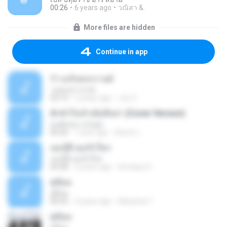
00:26
6 years ago
วณิสา &.
More files are hidden
Continue in app
รำวงเริงสงกรานต์
วงสุนทราภรณ์
03:13
5 years ago
Joe C.
ฮักหัวใจเจ้าเด้ออีหล่า (Cover Version)
มนต์แคน แก่นคูน
00:26
1 year ago
นิพนธ์ แ.
เธอรู้ดี เธอรักใคร
เธอรู้ดี เธอรักใคร
04:28
2 years ago
Sontaya G.
คู่ซ้อม
คู่ซ้อม
00:55
3 years ago
Ekkachai T.
คู่ซ้อม