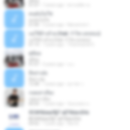
คู่ซ้อม
01:07
7 years ago
พรรณทิพา ค.
คนมันไม่ใช่
คนมันไม่ใช่
01:00
3 years ago
Naruemon I.
แม่ใช้ล้างถ้วย (feat. รำไพ แสงทอง)
แม่ใช้ล้างถ้วย (feat. รำไพ แสงทอง)
01:13
7 years ago
Thanchanok S.
คู่ซ้อม
คู่ซ้อม
01:07
5 years ago
เน เ.
อีหล่าเอ๋ย
อีหล่าเอ๋ย
12:38
7 years ago
สุภาพร ว.
กอดเสาเถียง
กอดเสาเถียง
00:50
7 years ago
น้องแหม่ม น.
©С№б¤иаЛ§Т аўТб¤и»ЕНє
©С№б¤иаЛ§Т аўТб¤и»ЕНє
03:52
7 years ago
Non N.