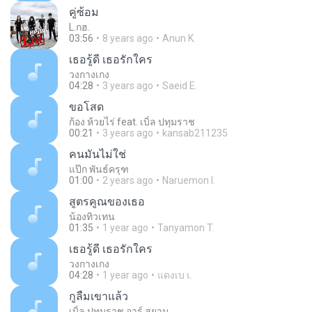
คู่ซ้อม
L.กฮ.
03:56
8 years ago
Anun K.
เธอรู้ดี เธอรักใคร
วงกางเกง
04:28
3 years ago
Saeid E.
ขอโสด
ก้อง ห้วยไร่ feat. เบิ้ล ปทุมราช
00:21
3 years ago
kansab211235
คนมันไม่ใช่
แป๊ก พันธ์ครุฑ
01:00
2 years ago
Naruemon I.
สูตรคูณของเธอ
น้องทิวเทน
01:35
1 year ago
Tanyamon T.
เธอรู้ดี เธอรักใคร
วงกางเกง
04:28
1 year ago
แดงเบ เ.
กูลืมเขาแล้ว
เบิ้ล ปทุมราช อาร์ สยาม