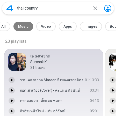
All
Music
Video
Apps
Images
Bo
20
playlists
เพลงเพราะ
Surasak K.
31
tracks
รวมเพลงสากล Maroon 5 เพลงสากลฮิต มาแรง ฟังเพลงเวลาทำงาน 24 ชั่วโมง HD.mp3
01:13:33
กอดเสาเถียง (Cover) - คะแนน นัจนันท์
03:34
ตายตอนจบ - ตั๊กแตน ชลดา
04:13
ถ้าอ้ายหน้าใหม่ - เต้ย อภิวัฒน์
05:01