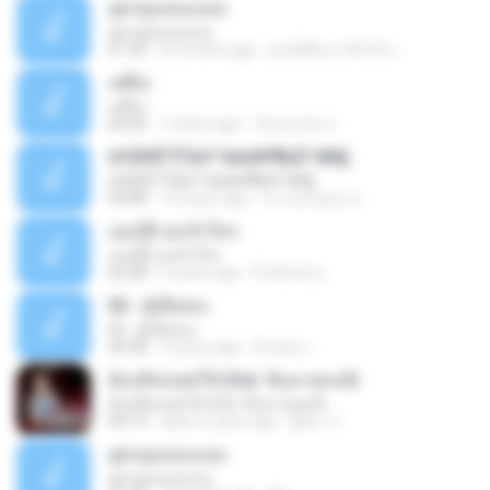
สูตรคูณของเธอ
สูตรคูณของเธอ
01:30
8 months ago
ศูนย์พัฒนาเด็กเล็ก เ.
เยฮี้เย
เยฮี้เย
00:40
7 years ago
น้องแหม่ม น.
¤УўНЁТЎЗиТ·Хи¤№¶ЩЎ·Фй§
¤УўНЁТЎЗиТ·Хи¤№¶ЩЎ·Фй§
04:08
10 years ago
นางแสงอ่อน ต.
เธอรู้ดี เธอรักใคร
เธอรู้ดี เธอรักใคร
04:28
6 years ago
Pratoom L.
02 - ผู้เสียสละ
02 - ผู้เสียสละ
36:28
3 years ago
ก็แค่คน เ.
ต้องมีคนชดใช้ (Ost. ซิ่นลายหงส์)
ต้องมีคนชดใช้ (Ost. ซิ่นลายหงส์)
04:19
about a year ago
ฐิติมา ก.
สูตรคูณของเธอ
สูตรคูณของเธอ