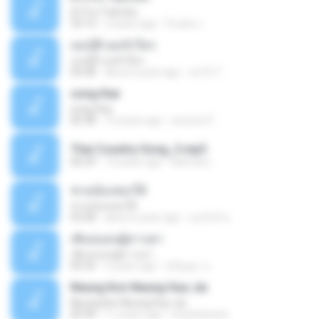
ตัวไกล ใจฮักมั่น
33:14
3 years ago
ก็แค่คน เ.
เธอรู้ดี เธอรักใคร
เธอรู้ดี เธอรักใคร
04:28
about a year ago
คนใจ โ.
song thai
song thai
00:38
14 years ago
sorwee P.
Thai Country Song_3.mp3
00:29
14 years ago
kaimuk.s
ชวนน้องล่องใต้
ชวนน้องล่องใต้
03:58
about a year ago
อนุรักษ์ ช.
เพิ่นบ่แม่นผู้สาวเฮา
เพิ่นบ่แม่นผู้สาวเฮา
00:33
3 years ago
สุปัญญา แ.
Neung Kon Neung Hua Jai
Neung Kon Neung Hua Jai
00:30
11 years ago
niczsheaven