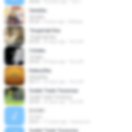
04:43
10 years ago
Joe Y.
Sembilu
Sembilu
05:20
9 years ago
Baihaqi
Tergamak Kau
Tergamak Kau
04:33
29 days ago
ferry M.
Cintaku
Cintaku
04:43
29 days ago
ferry M.
Kekasihku
Kekasihku
04:17
29 days ago
ferry M.
Sudah Tiada Tunasnya
Sudah Tiada Tunasnya
05:35
29 days ago
ferry M.
S-U-K-I
S-U-K-I
04:21
17 years ago
Samara A.
Sudah Tiada Tunasnya