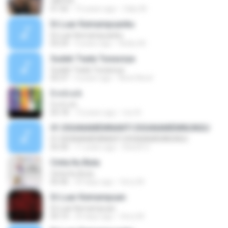
UNITED
01:56
15 years ago
Zaky M.
Di Luar Kemampuanku
Di Luar Kemampuanku
05:24
9 years ago
Hedry M.
Sudah Tiada Tunasnya
Sudah Tiada Tunasnya
05:37
4 years ago
Ainol Ainol
S e b a k
S e b a k
05:18
13 years ago
rico N.
01 DISANAMEMNANTI DISANAMEMNUNGU
01 DISANAMEMNANTI DISANAMEMNUNGU
05:30
11 years ago
Dee29 Z.
Cinta Itu Buta
Cinta Itu Buta
05:46
29 days ago
ferry M.
Di Luar Kemampuan
Di Luar Kemampuan
05:14
29 days ago
ferry M.