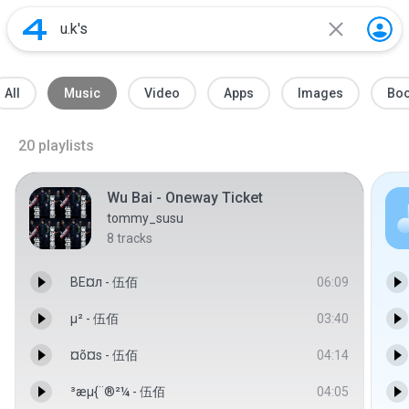
All
Music
Video
Apps
Images
Bo
20
playlists
Wu Bai - Oneway Ticket
tommy_susu
8
tracks
ВЕ¤л - 伍佰
06:09
µ² - 伍佰
03:40
¤õ¤s - 伍佰
04:14
³æµ{¨®²¼ - 伍佰
04:05