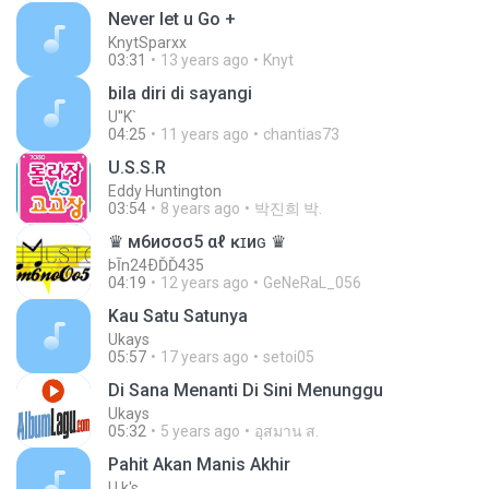
Never let u Go +
KnytSparxx
03:31
13 years ago
Knyt
bila diri di sayangi
U''K`
04:25
11 years ago
chantias73
U.S.S.R
Eddy Huntington
03:54
8 years ago
박진희 박.
♛ м6иσσσ5 αℓ ĸɪиɢ ♛
ÞĪn24ÐĎĎ435
04:19
12 years ago
GeNeRaL_056
Kau Satu Satunya
Ukays
05:57
17 years ago
setoi05
Di Sana Menanti Di Sini Menunggu
Ukays
05:32
5 years ago
อุสมาน ส.
Pahit Akan Manis Akhir
U.k's