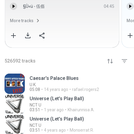
§Ù«ü - 伍佰
04:45
More tracks
Mor
526592
tracks
Caesar's Palace Blues
U.K.
05:08
14 years ago
rafael.rogers2
Universe (Let's Play Ball)
NCT U
03:51
1 year ago
Khairunnisa A.
Universe (Let's Play Ball)
NCT U
03:51
4 years ago
Monserrat R.