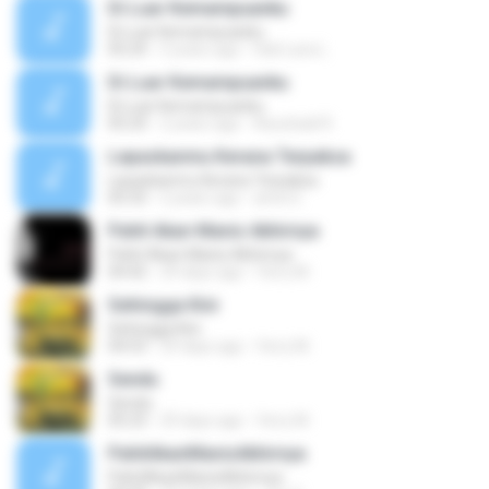
Di Luar Kemampuanku
Di Luar Kemampuanku
05:24
5 years ago
Hati Lara L.
Di Luar Kemampuanku
Di Luar Kemampuanku
05:24
2 years ago
Assuhadi R.
Lepaskanmu Kerana Terpaksa
Lepaskanmu Kerana Terpaksa
05:33
2 years ago
amin E.
Pahit Akan Manis Akhirnya
Pahit Akan Manis Akhirnya
04:42
29 days ago
ferry M.
Sehingga Kini
Sehingga Kini
04:53
29 days ago
ferry M.
Sendu
Sendu
05:23
29 days ago
ferry M.
PahitAkanManisAkhirnya
PahitAkanManisAkhirnya