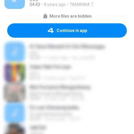
04:43
8 years ago
TAMANNA T.
More files are hidden
Continue in app
Di Sana Menanti Di Sini Menunggu
U.k's
05:29
11 years ago
liey_kecik90
Sukar Nak Percaya
U.K`s
04:15
6 years ago
Syarif U.
Bila Purnama Mengambang
Bila Purnama Mengambang
05:05
29 days ago
ferry M.
Di Luar Kemampuanku
Di Luar Kemampuanku
05:24
9 years ago
Zin A.
UNITED