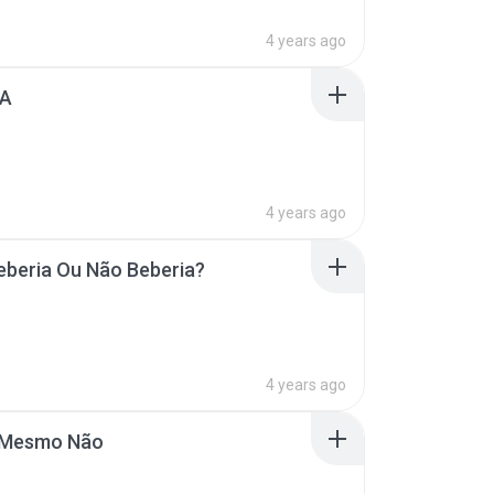
4 years ago
DA
4 years ago
beria Ou Não Beberia?
4 years ago
 Mesmo Não