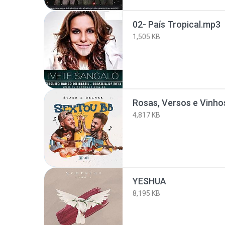
02- País Tropical.mp3
1,505 KB
4,817 KB
YESHUA
8,195 KB