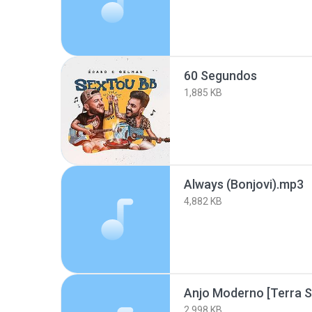
60 Segundos
1,885 KB
Always (Bonjovi).mp3
4,882 KB
2,998 KB