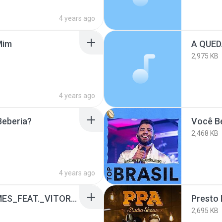
4 years ago
Mim
A QUE
2,975 KB
4 years ago
Beberia?
Você Be
2,468 KB
4 years ago
644a1492_JOÃO_GOMES_FEAT._VITOR_FERNANDES__SE_FOR_AMOR.m4a (3).mp3
Presto
2,695 KB