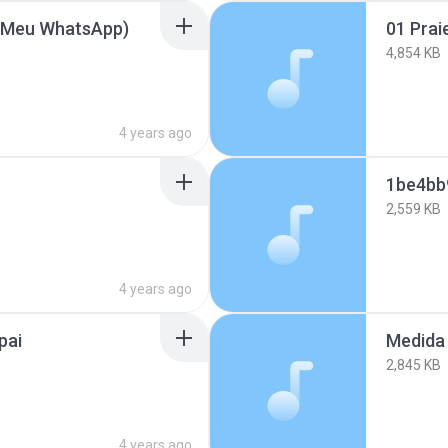
m Meu WhatsApp)
01 Prai
4,854 KB
4 years ago
2,559 KB
4 years ago
pai
Medida
2,845 KB
4 years ago