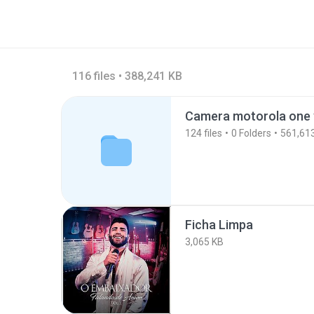
116 files • 388,241 KB
Camera motorola one 
124
files
0
Folders
561,61
Ficha Limpa
3,065 KB