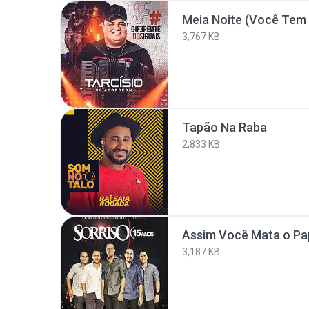
Meia Noite (Você Te
3,767 KB
Tapão Na Raba
2,833 KB
Assim Você Mata o Pa
3,187 KB