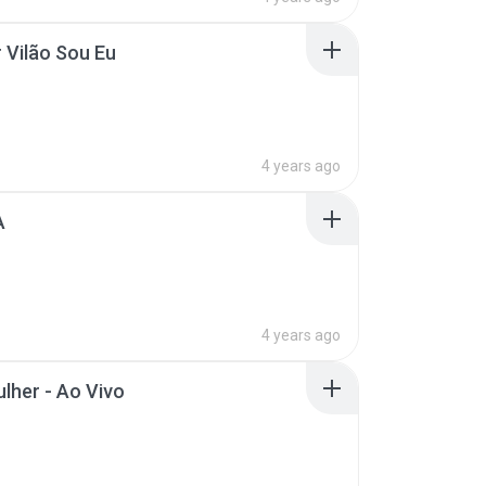
 Vilão Sou Eu
4 years ago
A
4 years ago
lher - Ao Vivo