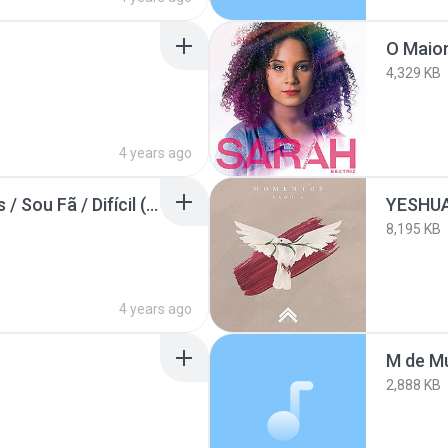
O Maior
4,329 KB
4 years ago
Rosas, Versos e Vinhos / Sou Fã / Difícil (Ao Vivo)
YESHU
8,195 KB
4 years ago
M de Mu
2,888 KB