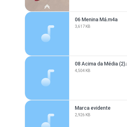
06 Menina Má.m4a
3,617 KB
08 Acima da Média (2)
4,504 KB
Marca evidente
2,926 KB