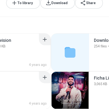
To library
Download
Share
vision
Downlo
3 KB
254
files
4 years ago
Ficha L
3,065 KB
4 years ago