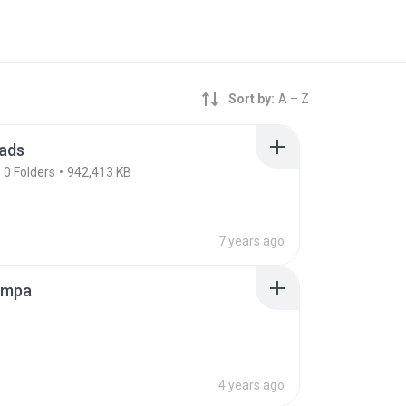
Sort by:
A – Z
ads
0
Folders
942,413 KB
7 years ago
impa
4 years ago