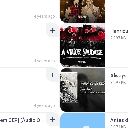
4 years ago
2,997 KB
4 years ago
Always
3,297 KB
4 years ago
Anjo Moderno [Terra Sem CEP] (Áudio Oficial)
Antes d
3,073 KB