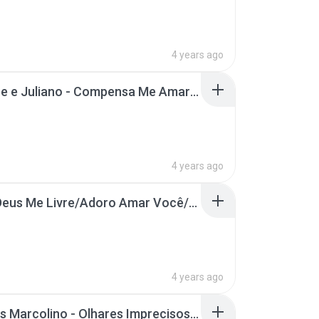
4 years ago
Henrique e Juliano - Compensa Me Amar - DVD Novas
4 years ago
Pourri:Deus Me Livre/Adoro Amar Você/Declaração De Amor #SextouBB
4 years ago
Matheus Marcolino - Olhares Imprecisos | DVD Eu Sou de Lua