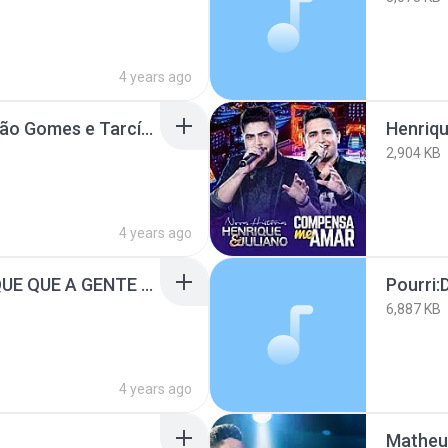
4 years ago
AQUELAS COISAS - João Gomes e Tarcísio do Acordeon
2,904 KB
4 years ago
Zé Neto e Cristiano - QUE QUE A GENTE FAZ COM A GE
6,887 KB
4 years ago