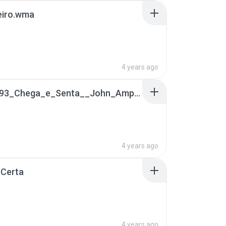
eiro.wma
4 years ago
1be4bb93_Chega_e_Senta__John_Amplificado_(É_que_com_ele_você_tenta_comigo_cê_chega_e_senta..._).m4a.mp3
4 years ago
 Certa
4 years ago