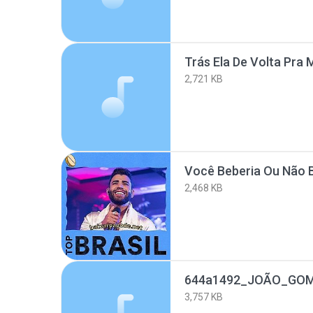
Trás Ela De Volta Pra 
2,721 KB
Você Beberia Ou Não 
2,468 KB
3,757 KB