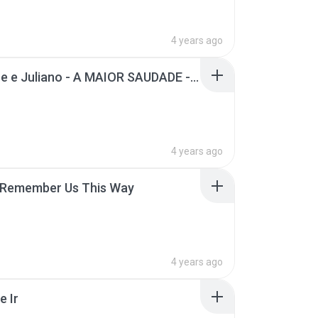
4 years ago
Henrique e Juliano - A MAIOR SAUDADE - DVD Manifesto Musical
4 years ago
 Remember Us This Way
4 years ago
e Ir