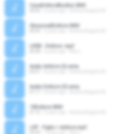
CasaDottoreBoulton.WAV
00:56
6 years ago
Andrea Augusto M.
ObsessedDottore.WAV
00:35
5 years ago
Andrea Augusto M.
LVDB - Dottore .mp3
00:38
6 years ago
Alex L.
Audio dottore (2).wma
00:27
8 years ago
Andrea Augusto M.
Audio Dottore (3).wma
01:17
8 years ago
Andrea Augusto M.
10Dottore.WAV
01:12
5 years ago
Andrea Augusto M.
LSP - Figlia + dottore.mp3
00:49
7 years ago
Alex L.