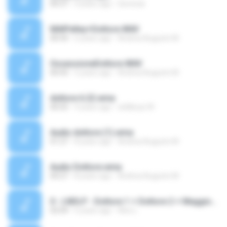
00:37
4 years ago
Gerenuk
MAIPelley+Dottore.WAV
00:54
6 years ago
Andrea Augusto M.
OssessioneDottore.WAV
00:43
5 years ago
Andrea Augusto M.
dottore 6.22.wma
00:55
9 years ago
wildboys W.
Audio dottore (1).wma
01:27
8 years ago
Andrea Augusto M.
Audio Dottore.wma
00:27
8 years ago
Andrea Augusto M.
0 - LNDLP - Dottore 1 + Dottore 2 + Maggiore.mp3
02:04
6 years ago
Alex L.