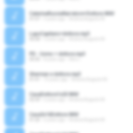
CaterinaRussiaNarratore+Dottore.WAV
01:07
5 years ago
Andrea Augusto M.
LupoCapitano+dottore.mp3
00:58
5 years ago
Andrea Augusto M.
PD - Uomo + dottore.mp3
00:30
8 years ago
Alex L.
Sherman e dottore.mp3
01:41
10 years ago
Andrea Augusto M.
CasaDottore1x20.WAV
02:34
6 years ago
Andrea Augusto M.
Casa3x16Dottore.WAV
01:26
6 years ago
Andrea Augusto M.