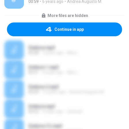
00:59
6 years ago
Andrea Augusto M.
More files are hidden
Continue in app
Dottore.mp3
00:58
9 years ago
Alex L.
Dottore 1.mp3
00:31
9 years ago
Alex L.
Dottore 2.mp3
00:40
10 years ago
Andrea Augusto M.
Dottore.mp3
00:52
4 years ago
Gerenuk
Dottore (1).mp3