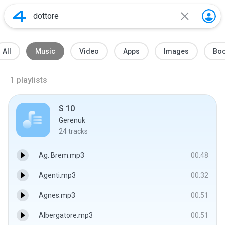
All
Music
Video
Apps
Images
Bo
1
playlists
S 10
Gerenuk
24
tracks
Ag. Brem.mp3
00:48
Agenti.mp3
00:32
Agnes.mp3
00:51
Albergatore.mp3
00:51