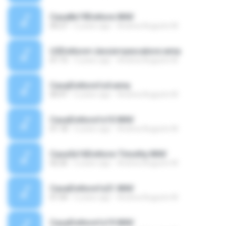
Casa8x19Dottore.WAV
00:27
6 years ago
Andrea Augusto M.
U2Dottore+Jessie+pescatore.wma
01:15
5 years ago
Andrea Augusto M.
CasaDottore1x4.wma
00:47
6 years ago
Andrea Augusto M.
CasaDottore1x10.WAV
01:18
6 years ago
Andrea Augusto M.
Casa5x16Dottore-Timothy.WAV
02:26
6 years ago
Andrea Augusto M.
CasaDottore1x21.WAV
01:04
6 years ago
Andrea Augusto M.
CasaDottore1x19.WAV