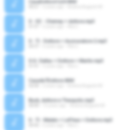
CasaDottore1x24.WAV
00:21
6 years ago
Andrea Augusto M.
0 - OC - Chemey + dottore.mp3
01:07
6 years ago
Alex L.
0 - TI - Dottore + Assicuratore 2.mp3
00:37
6 years ago
Alex L.
0-G- Dallas + Dottore + Martin.mp3
01:01
5 years ago
Alex L.
Casa4x7Dottore.WAV
02:00
6 years ago
Andrea Augusto M.
Buck, dottore e Theopolis.mp3
00:00
10 years ago
Andrea Augusto M.
0 - TI - Malato + Leffeux + Dottore.mp3
00:42
6 years ago
Alex L.