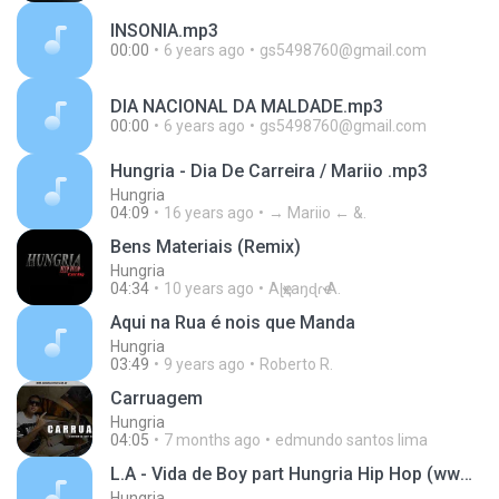
INSONIA.mp3
00:00
6 years ago
gs5498760@gmail.com
DIA NACIONAL DA MALDADE.mp3
00:00
6 years ago
gs5498760@gmail.com
Hungria - Dia De Carreira / Mariio .mp3
Hungria
04:09
16 years ago
→ Mariio ← &.
Bens Materiais (Remix)
Hungria
04:34
10 years ago
Aɭҽҳaŋɖɾҽ A.
Aqui na Rua é nois que Manda
Hungria
03:49
9 years ago
Roberto R.
Carruagem
Hungria
04:05
7 months ago
edmundo santos lima
L.A - Vida de Boy part Hungria Hip Hop (www.palcomp3.com/djmixer) @DjMixerOficial
Hungria