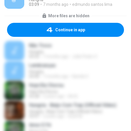
03:09
7 months ago
edmundo santos lima
More files are hidden
Continue in app
Não Troco
Hungria
04:32
7 months ago
João Pedro V.
Lembranças
Hungria
04:40
7 months ago
Kamila V.
Hoje Ela Chorou
Hoje Ela Chorou
03:28
2 years ago
Dih B.
Hungria - Beijo Com Trap (Official Vídeo)
Hungria - Beijo Com Trap (Official Vídeo)
03:07
2 years ago
Suuh M.
Amor E Fé