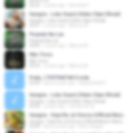
Amor E Fé
05:22
2 years ago
Kennedy P.
Hungria - Lobo Guará (Video Clipe Oficial)
Hungria - Lobo Guará (Video Clipe Oficial)
03:51
2 years ago
Marcos M.
Pisando Na Lua
Pisando Na Lua
04:06
2 years ago
Marcos M.
Não Troco
Não Troco
04:32
2 years ago
Marcos M.
Preta_1739794074612.m4a
03:30
about a year ago
Kakazinha30 F.
Hungria - Lobo Guará (Video Clipe Oficial)
Hungria - Lobo Guará (Video Clipe Oficial)
03:52
2 years ago
Venderson W.
Hungria - Hoje Ela Já Chorou (Official Music Video) #CheiroDoMato
Hungria - Hoje Ela Já Chorou (Official Music Video) #CheiroDoMato
03:29
about a year ago
Beto Chagas