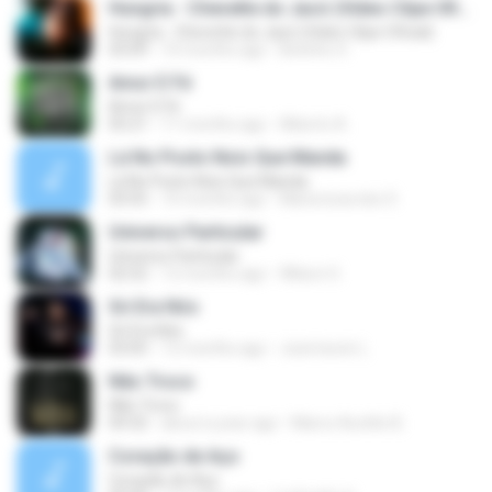
Hungria - Chevette do Jacó (Video Clipe Oficial)
Hungria - Chevette do Jacó (Video Clipe Oficial)
03:09
10 months ago
Betinho S.
Amor E Fé
Amor E Fé
05:21
11 months ago
Alberto A.
Lá No Posto Nois Que Manda
Lá No Posto Nois Que Manda
03:55
10 months ago
Maria lucia dos S.
Universo Particular
Universo Particular
02:52
12 months ago
Wilson O.
Só Era Nós
Só Era Nós
03:05
12 months ago
José leonir L.
Não Troco
Não Troco
04:32
about a year ago
Marco Aurélio B.
Coração de Aço
Coração de Aço