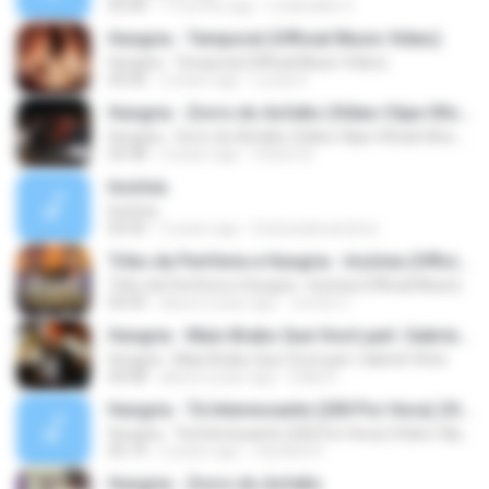
05:06
7 months ago
Lindinaldo S.
Hungria - Temporal (Official Music Video)
Hungria - Temporal (Official Music Video)
05:06
2 years ago
Lucas K.
Hungria - Zorro do Asfalto (Vídeo Clipe Oficial Ultra Hd)
Hungria - Zorro do Asfalto (Vídeo Clipe Oficial Ultra Hd)
03:38
2 years ago
Otávio B.
Insônia
Insônia
04:45
2 years ago
Esdrasalexandree
Tribo da Periferia e Hungria - Insônia (Official Music)
Tribo da Periferia e Hungria - Insônia (Official Music)
04:43
about a year ago
Jonnis C.
Hungria - Mais Brabo Que Vovô part. Gabriel Vittor
Hungria - Mais Brabo Que Vovô part. Gabriel Vittor
04:08
about a year ago
Edila H.
Hungria - Tá Interessante (200 Por Hora) (Video Clipe Oficial)
Hungria - Tá Interessante (200 Por Hora) (Video Clipe Oficial)
05:14
2 years ago
Vanderli P.
Hungria - Zorro do Asfalto