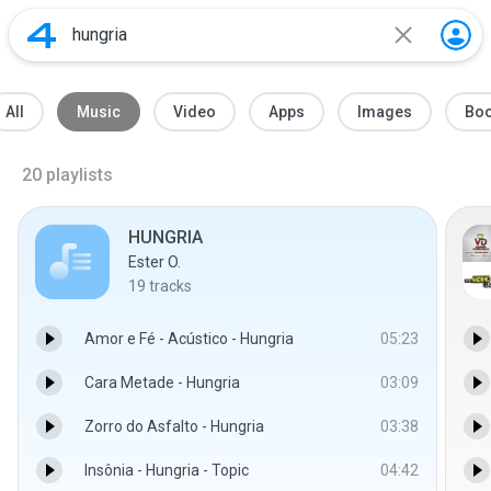
All
Music
Video
Apps
Images
Bo
20
playlists
HUNGRIA
Ester O.
19
tracks
Amor e Fé - Acústico - Hungria
05:23
Cara Metade - Hungria
03:09
Zorro do Asfalto - Hungria
03:38
Insônia - Hungria - Topic
04:42