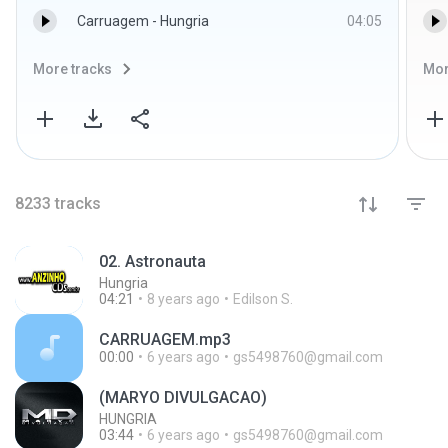
Carruagem - Hungria
04:05
More tracks
Mor
8233
tracks
02. Astronauta
Hungria
04:21
8 years ago
Edilson S.
CARRUAGEM.mp3
00:00
6 years ago
gs5498760@gmail.com
(MARYO DIVULGACAO)
HUNGRIA
03:44
6 years ago
gs5498760@gmail.com