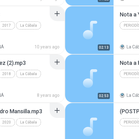
3
Nota a 
2017
La Cábala
PERIODÍ
Periodís
NÁ
10 years ago
La Cáb
02:13
ez (2).mp3
Nota a
2018
La Cábala
PERIODÍ
Periodís
NÁ
8 years ago
La Cáb
02:53
dro Mansilla.mp3
2020
La Cábala
PERIODÍ
Periodís