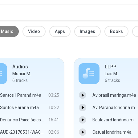
Music
Video
Apps
Images
Books
Áudios
LLPP
Moacir M.
Luis M.
6
tracks
6
tracks
Santos1 Paraná.m4a
03:25
Av brasil maringa.m4a
Santos Paraná.m4a
10:32
Av. Parana londrina.m4a
Denúncia Psicológico Paraná.mp3
16:41
Boulevard londrina.m4a
AUD-20170531-WA0007.m4a
02:06
Catuai londrina.m4a