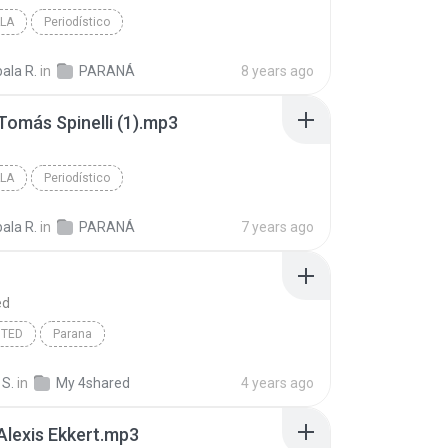
LA
Periodístico
ala R.
in
PARANÁ
8 years ago
Tomás Spinelli (1).mp3
LA
Periodístico
ala R.
in
PARANÁ
7 years ago
ed
ITED
Parana
 S.
in
My 4shared
4 years ago
Alexis Ekkert.mp3