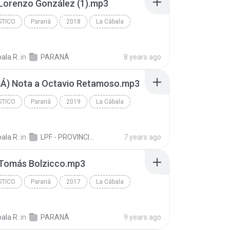
Lorenzo González (1).mp3
STICO
Paraná
2018
La Cábala
tico
ala R.
in
PARANÁ
8 years ago
Á) Nota a Octavio Retamoso.mp3
STICO
Paraná
2019
La Cábala
tico
ala R.
in
LPF - PROVINCIAL
7 years ago
 Tomás Bolzicco.mp3
STICO
Paraná
2017
La Cábala
tico
ala R.
in
PARANÁ
9 years ago