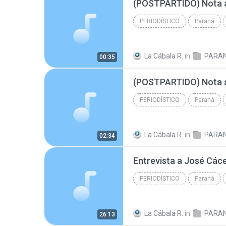
PERIODÍSTICO
Paraná
Periodístico
La Cábala R.
in
PARA
00:35
PERIODÍSTICO
Paraná
Periodístico
La Cábala R.
in
PARA
02:34
Entrevista a José Các
PERIODÍSTICO
Paraná
Periodístico
La Cábala R.
in
PARA
26:13