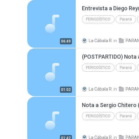
Entrevista a Diego Re
PERIODÍSTICO
Paraná
Periodístico
La Cábala R.
in
PARA
06:49
(POSTPARTIDO) Nota a
PERIODÍSTICO
Paraná
Periodístico
La Cábala R.
in
PARA
01:02
Nota a Sergio Chitero 
PERIODÍSTICO
Paraná
Periodístico
La Cábala R.
in
PARA
01:42