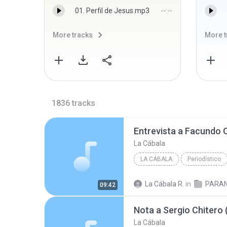
01. Perfil de Jesus.mp3
--:--
More tracks
More t
1836
tracks
Entrevista a Facundo 
La Cábala
LA CÁBALA
Periodístico
La Cábala R.
in
PARA
09:42
Nota a Sergio Chitero 
La Cábala