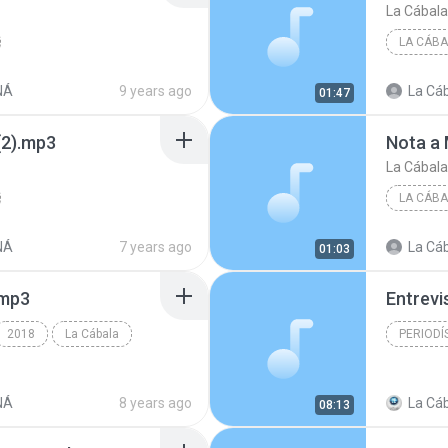
La Cábala
LA CÁBA
NÁ
9 years ago
La Cáb
01:47
(2).mp3
Nota a
La Cábala
LA CÁBA
NÁ
7 years ago
La Cáb
01:03
.mp3
Entrevi
2018
La Cábala
PERIODÍ
Periodís
NÁ
8 years ago
La Cáb
08:13