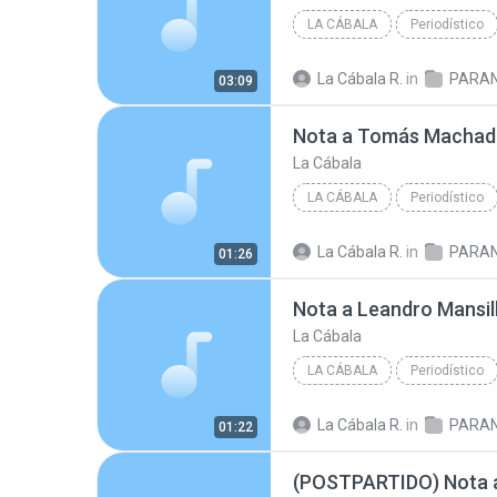
LA CÁBALA
Periodístico
La Cábala R.
in
PARA
03:09
Nota a Tomás Macha
La Cábala
LA CÁBALA
Periodístico
La Cábala R.
in
PARA
01:26
Nota a Leandro Mansil
La Cábala
LA CÁBALA
Periodístico
La Cábala R.
in
PARA
01:22