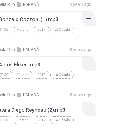
ala R.
in
PARANÁ
9 years ago
Gonzalo Cozzoni (1).mp3
STICO
Paraná
2017
La Cábala
tico
ala R.
in
PARANÁ
9 years ago
Alexis Ekkert.mp3
STICO
Paraná
2018
La Cábala
tico
ala R.
in
PARANÁ
8 years ago
sta a Diego Reynoso (2).mp3
STICO
Paraná
2017
La Cábala