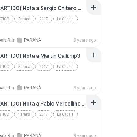
(POSTPARTIDO) Nota a Sergio Chitero.mp3
STICO
Paraná
2017
La Cábala
tico
ala R.
in
PARANÁ
9 years ago
RTIDO) Nota a Martín Galli.mp3
STICO
Paraná
2017
La Cábala
tico
ala R.
in
PARANÁ
9 years ago
(POSTPARTIDO) Nota a Pablo Vercellino (1).mp3
STICO
Paraná
2017
La Cábala
tico
ala R.
in
PARANÁ
9 years ago