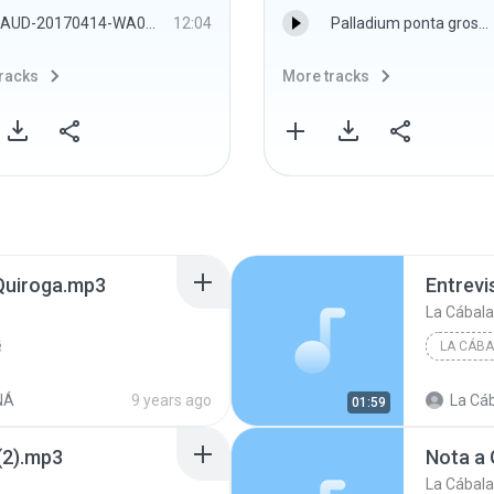
AUD-20170414-WA0000.m4a
12:04
Palladium ponta grossa.m4a
racks
More tracks
Quiroga.mp3
Entrevi
La Cábala
LA CÁBA
NÁ
9 years ago
La Cáb
01:59
(2).mp3
Nota a
La Cábala