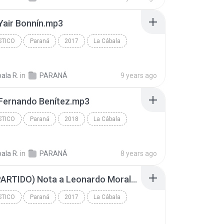
Yair Bonnín.mp3
STICO
Paraná
2017
La Cábala
tico
ala R.
in
PARANÁ
9 years ago
 Fernando Benítez.mp3
STICO
Paraná
2018
La Cábala
tico
ala R.
in
PARANÁ
8 years ago
(POSTPARTIDO) Nota a Leonardo Morales (1).mp3
STICO
Paraná
2017
La Cábala
tico