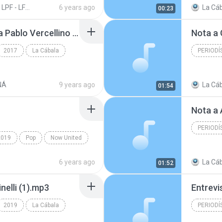
TFRA - LPF - LFPC
6 years ago
La Cáb
00:23
(POSTPARTIDO) Nota a Pablo Vercellino (2).mp3
Nota a 
2017
La Cábala
PERIODÍ
Periodís
NÁ
9 years ago
La Cáb
01:54
Nota a 
PERIODÍ
2019
Pop
Now United
Periodís
6 years ago
La Cáb
01:52
nelli (1).mp3
Entrevi
2019
La Cábala
PERIODÍ