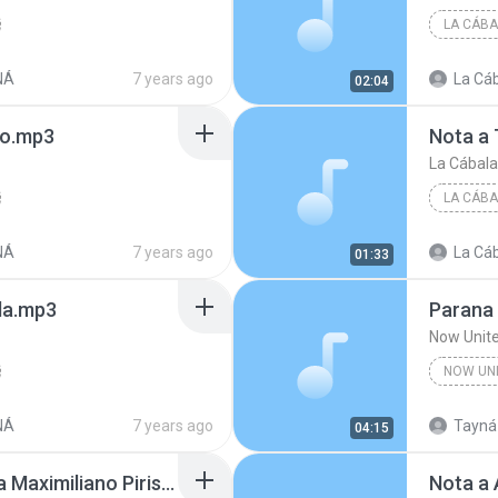
LA CÁBA
NÁ
7 years ago
La Cáb
02:04
do.mp3
Nota a 
La Cábala
LA CÁBA
NÁ
7 years ago
La Cáb
01:33
la.mp3
Parana
Now Unit
NOW UN
NÁ
7 years ago
Tayná
04:15
(POSTPARTIDO) Nota a Maximiliano Piris (1).mp3
Nota a 