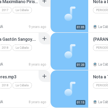
(POSTPARTIDO) Nota a Maximiliano Piris (1).mp3
Nota a 
2017
La Cábala
PERIODÍ
Periodís
NÁ
9 years ago
La Cáb
01:05
(POSTPARTIDO) Nota a Gastón Sangoy.mp3
(PARAN
2018
La Cábala
PERIODÍ
Periodís
NÁ
8 years ago
La Cáb
01:20
eres.mp3
Nota a
2018
La Cábala
PERIODÍ
Periodís
NÁ
8 years ago
La Cáb
01:15