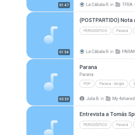
La Cábala R.
in
01:47
PERIODÍSTICO
Paraná
Periodístico
La Cábala R.
in
PARA
01:54
Parana
Parana
POP
Parana - Single
Parana
Julia B.
in
My 4shared
03:33
Entrevista a Tomás Spi
PERIODÍSTICO
Paraná