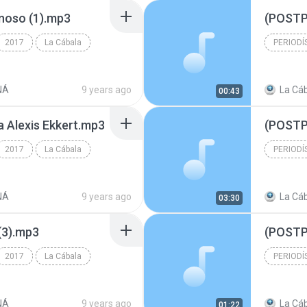
ynoso (1).mp3
2017
La Cábala
PERIODÍ
Periodís
NÁ
9 years ago
La Cáb
00:43
 Alexis Ekkert.mp3
(POSTPA
2017
La Cábala
PERIODÍ
Periodís
NÁ
9 years ago
La Cáb
03:30
(3).mp3
2017
La Cábala
PERIODÍ
Periodís
NÁ
9 years ago
La Cáb
01:22