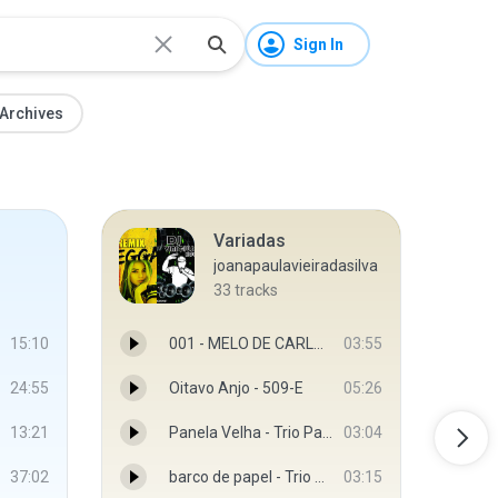
Sign In
Archives
Variadas
joanapaulavieiradasilva
33
tracks
15:10
001 - MELO DE CARLA CÍNTIA _REGGAE REMIX.mp3
03:55
24:55
Oitavo Anjo - 509-E
05:26
13:21
Panela Velha - Trio Parada Dura - Topic
03:04
37:02
barco de papel - Trio Parada Dura
03:15