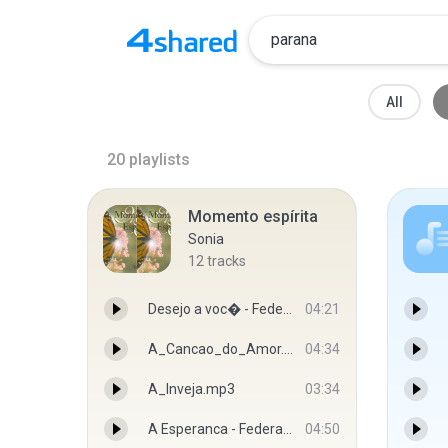
All
20
playlists
Momento espírita
Sonia
12
tracks
Desejo a voc� - Federa��o Esp�rita do Paran�
04:21
A_Cancao_do_Amor.mp3
04:34
A_Inveja.mp3
03:34
A Esperanca - Federacao Espirita do Parana
04:50