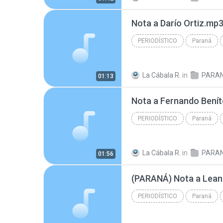
Nota a Darío Ortiz.mp
PERIODÍSTICO
Paraná
Periodístico
La Cábala R.
in
PARA
01:13
Nota a Fernando Benít
PERIODÍSTICO
Paraná
Periodístico
La Cábala R.
in
PARA
01:56
(PARANÁ) Nota a Lean
PERIODÍSTICO
Paraná
Periodístico