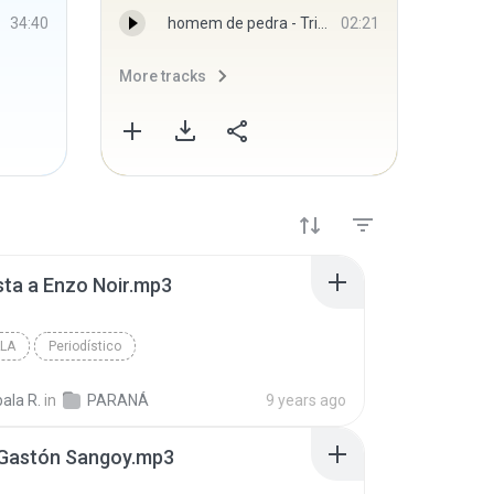
34:40
homem de pedra - Trio Parada Dura
02:21
More tracks
More 
sta a Enzo Noir.mp3
LA
Periodístico
ala R.
in
PARANÁ
9 years ago
 Gastón Sangoy.mp3