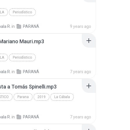
LA
Periodístico
ala R.
in
PARANÁ
9 years ago
 Mariano Mauri.mp3
LA
Periodístico
ala R.
in
PARANÁ
7 years ago
sta a Tomás Spinelli.mp3
STICO
Parana
2019
La Cábala
tico
ala R.
in
PARANÁ
7 years ago