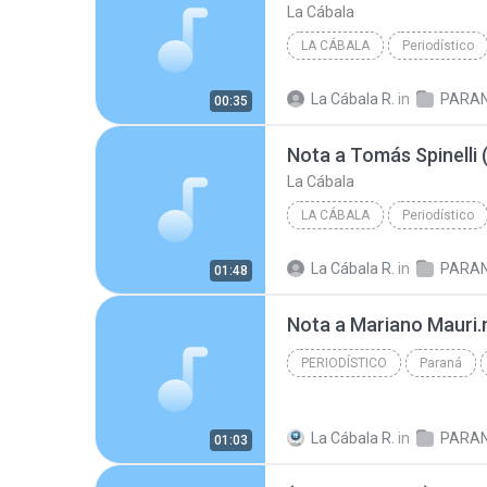
La Cábala
LA CÁBALA
Periodístico
La Cábala R.
in
PARA
00:35
Nota a Tomás Spinelli 
La Cábala
LA CÁBALA
Periodístico
La Cábala R.
in
PARA
01:48
Nota a Mariano Mauri
PERIODÍSTICO
Paraná
Periodístico
La Cábala R.
in
PARA
01:03