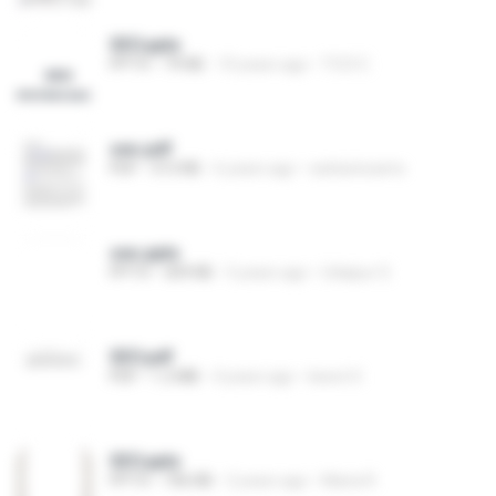
SEO.pptx
PPTX
79 KB
10 years ago
TCCI C.
seo.pdf
PDF
313 KB
6 years ago
sarkariexams
seo.pptx
PPTX
309 KB
5 years ago
Udaipur S.
SEO.pdf
PDF
1.2 MB
4 years ago
keeot 0.
SEO.pptx
PPTX
706 KB
2 years ago
Maria R.