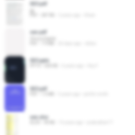
SEO.pdf
jgj
PDF
287 KB
2 years ago
Shani
seo.pdf
Clivora Digital
PDF
7.9 MB
26 days ago
cbitss
SEO.pptx
PPTX
600 KB
6 years ago
Hey F.
SEO.pdf
PDF
1.0 MB
5 years ago
jenifer smith
seo.xlsx
XLSX
40 KB
15 years ago
prabodhan17