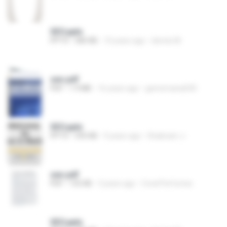
SEO.pptx
PPTX
585 KB
10 years ago
dennis M.
seo.pdf
PDF
1.9 MB
16 years ago
gamemania030
SEO.pptx
PPTX
595 KB
9 years ago
Shabnam J.
seo.pdf
PDF
155 KB
3 years ago
Coral Perfumes
SEO.pptx