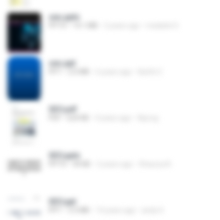
seo.pptx
PPTX
14.1 MB
2 years ago
madarbi S.
seo.ppt
PPT
2.0 MB
6 years ago
Karthi C.
SEO.pdf
PDF
624 KB
4 years ago
Aiprog
SEO.pptx
PPTX
44 KB
2 years ago
Shaurya B.
SEO.ppt
PPT
3.3 MB
14 years ago
andy H.