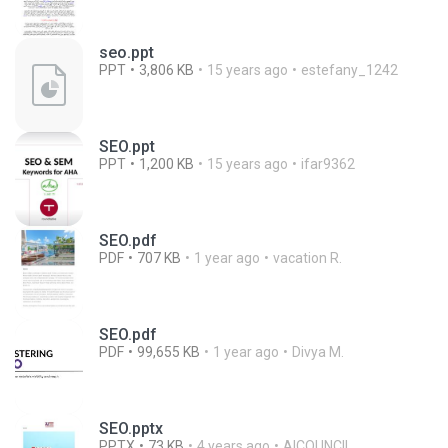
seo.ppt
PPT
3,806 KB
15 years ago
estefany_1242
SEO.ppt
PPT
1,200 KB
15 years ago
ifar9362
SEO.pdf
PDF
707 KB
1 year ago
vacation R.
SEO.pdf
PDF
99,655 KB
1 year ago
Divya M.
SEO.pptx
PPTX
73 KB
4 years ago
AICOUNCIL