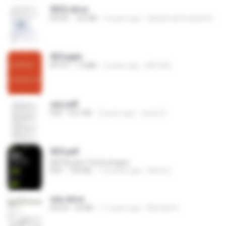
SEO).docx
DOCX
163 KB
4 years ago
ideastreammarketing.com
SEO.pptx
PPTX
1.9 MB
2 years ago
MITSDE
seo.pdf
PDF
631 KB
2 years ago
sunny K.
SEO.pdf
BATRocket Technologies
PDF
724 KB
7 months ago
Neha S.
seo.docx
DOCX
64 KB
11 years ago
Mostak A.