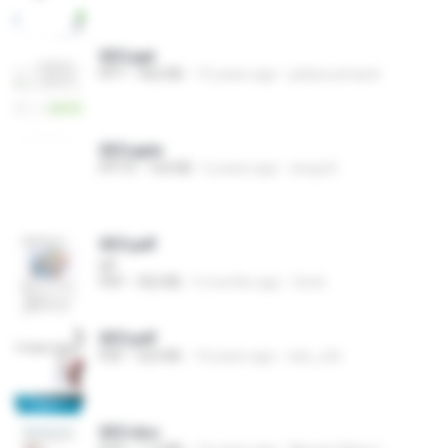
SEO.ppt
PPT
402 KB
15 years ago
juliana.amaral
SEO.pptx
PPTX
164 KB
6 years ago
anuja K.
SEO.pdf
HP
PDF
352 KB
5 months ago
Sonii
SEO.pdf
PDF
523 KB
14 years ago
edu_s2s
SEO.doc