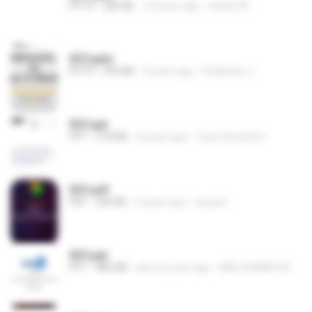
PPTX
585 KB
10 years ago
dennis M.
SEO.pptx
PPTX
595 KB
9 years ago
Shabnam J.
SEO.ppt
PPT
318 KB
6 years ago
Zuan Education
SEO.pdf
PDF
209 KB
6 years ago
anuja K.
SEO.ppt
PPT
883 KB
about a year ago
ANIL KUMAR DAS M.