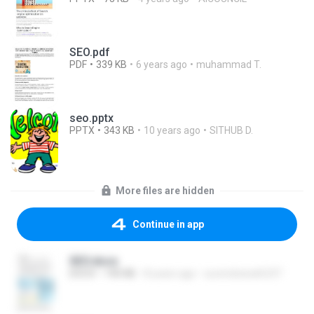
SEO.pdf
PDF
339 KB
6 years ago
muhammad T.
seo.pptx
PPTX
343 KB
10 years ago
SITHUB D.
More files are hidden
Continue in app
SEO.docx
DOCX
140 KB
8 years ago
surendranath237