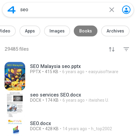
Video
Apps
Images
Books
Archives
29485
files
SEO Malaysia seo.pptx
PPTX
415 KB
6 years ago
easyuisoftware
seo services SEO.docx
DOCX
174 KB
6 years ago
itwishes U.
SEO.docx
DOCX
428 KB
14 years ago
h_top2002