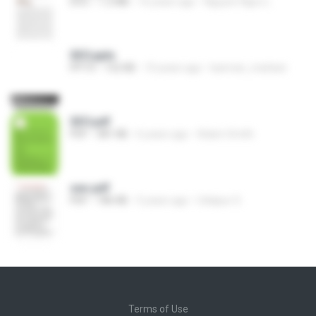
DOC
1.2 MB
16 years ago
Nguyen Ngoc L.
SEO.pptx
PPTX
152 KB
10 years ago
kamran_mattani
SEO.pdf
PDF
381 KB
6 years ago
Adam Smith
seo.pdf
PDF
186 KB
5 years ago
Udaipur S.
Terms of Use