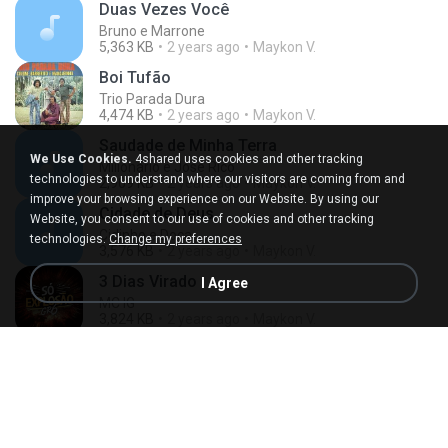
Duas Vezes Você
Bruno e Marrone
5,363 KB
2 years ago
Maykon V.
Boi Tufão
Trio Parada Dura
4,474 KB
2 years ago
Maykon V.
Saudade de Minha Terra
We Use Cookies.
4shared uses cookies and other tracking
Milionário e José Rico
technologies to understand where our visitors are coming from and
2,909 KB
2 years ago
Maykon V.
improve your browsing experience on our Website. By using our
Cidade de Deus
Website, you consent to our use of cookies and other tracking
Cidinho e Doca
technologies.
Change my preferences
3,576 KB
2 years ago
Maykon V.
3 Dias Virado
I Agree
MC IG
3,824 KB
2 years ago
Maykon V.
E Mentira Dela
Teodoro & Sampaio
2,930 KB
2 years ago
Maykon V.
Loira Não É Burra
Teodoro & Sampaio