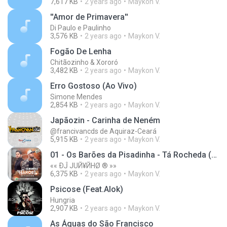
7,617 KB
2 years ago
Maykon V.
''Amor de Primavera''
Di Paulo e Paulinho
3,576 KB
2 years ago
Maykon V.
Fogão De Lenha
Chitãozinho & Xororó
3,482 KB
2 years ago
Maykon V.
Erro Gostoso (Ao Vivo)
Simone Mendes
2,854 KB
2 years ago
Maykon V.
Japãozin - Carinha de Neném
@francivancds de Aquiraz-Ceará
5,915 KB
2 years ago
Maykon V.
01 - Os Barões da Pisadinha - Tá Rocheda (Ao Vivo)_43325389.mp3
«« ÐĴ JUЙ¥ЙHØ ® »»
6,375 KB
2 years ago
Maykon V.
Psicose (Feat.Alok)
Hungria
2,907 KB
2 years ago
Maykon V.
As Águas do São Francisco