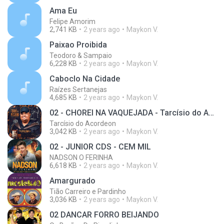
Ama Eu
Felipe Amorim
2,741 KB
2 years ago
Maykon V.
Paixao Proibida
Teodoro & Sampaio
6,228 KB
2 years ago
Maykon V.
Caboclo Na Cidade
Raízes Sertanejas
4,685 KB
2 years ago
Maykon V.
02 - CHOREI NA VAQUEJADA - Tarcísio do Acordeon
Tarcísio do Acordeon
3,042 KB
2 years ago
Maykon V.
02 - JUNIOR CDS - CEM MIL
NADSON O FERINHA
6,618 KB
2 years ago
Maykon V.
Amargurado
Tião Carreiro e Pardinho
3,036 KB
2 years ago
Maykon V.
02 DANCAR FORRO BEIJANDO