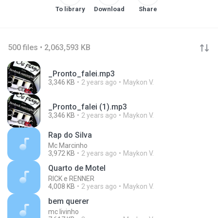
To library
Download
Share
500 files • 2,063,593 KB
_Pronto_falei.mp3
3,346 KB
2 years ago
Maykon V.
_Pronto_falei (1).mp3
3,346 KB
2 years ago
Maykon V.
Rap do Silva
Mc Marcinho
3,972 KB
2 years ago
Maykon V.
Quarto de Motel
RICK e RENNER
4,008 KB
2 years ago
Maykon V.
bem querer
mc livinho