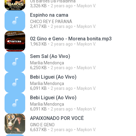
Os Barões Da Pisadinha
3,326 KB
2 years ago
Maykon V.
Espinho na cama
CHICO REY E PARANÁ
2,417 KB
2 years ago
Maykon V.
02 Gino e Geno - Morena bonita.mp3
1,963 KB
2 years ago
Maykon V.
Sem Sal (Ao Vivo)
Marília Mendonça
6,250 KB
2 years ago
Maykon V.
Bebi Liguei (Ao Vivo)
Marília Mendonça
6,091 KB
2 years ago
Maykon V.
Bebi Liguei (Ao Vivo)
Marília Mendonça
6,091 KB
2 years ago
Maykon V.
APAIXONADO POR VOCÊ
GINO E GENO
6,637 KB
2 years ago
Maykon V.