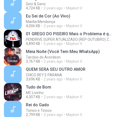
Gino & Geno
4,724 KB
2 years ago
Maykon V.
Eu Sei de Cor (Ao Vivo)
Marília Mendonça
4,006 KB
2 years ago
Maykon V.
01 GREGO DO PISEIRO Mais o Problema é que essa morena da Pane no Meu sistema.mp3
PENDRIVE SUPER ATUALIZADO (REP OUTUBRO) ZAP 19982701668
4,890 KB
2 years ago
Maykon V.
Meia Noite (Você Tem Meu WhatsApp)
Tarcísio do Acordeon
3,767 KB
2 years ago
Maykon V.
QUEM SERA SEU OUTRO AMOR
CHICO REY E PARANA
3,696 KB
2 years ago
Maykon V.
Tudo de Bom
MC Livinho
4,307 KB
2 years ago
Maykon V.
Rei do Gado
Tonico e Tinoco
2,799 KB
2 years ago
Maykon V.