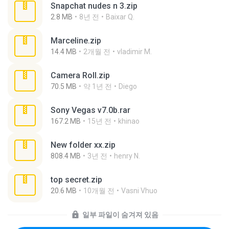
Snapchat nudes n 3.zip
2.8 MB
8년 전
Baixar Q.
Marceline.zip
14.4 MB
2개월 전
vladimir M.
Camera Roll.zip
70.5 MB
약 1년 전
Diego
Sony Vegas v7.0b.rar
167.2 MB
15년 전
khinao
New folder xx.zip
808.4 MB
3년 전
henry N.
top secret.zip
20.6 MB
10개월 전
Vasni Vhuo
일부 파일이 숨겨져 있음