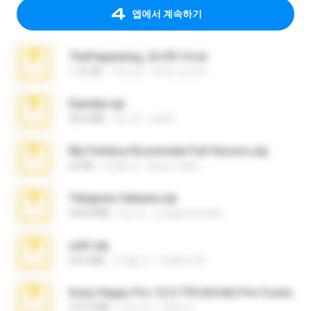
앱에서 계속하기
TheFappening_22.09.14.rar
1.16 GB
12년 전
erick_lover4
Daniela.zip
28.2 MB
3년 전
ela26
My Femboy Roommate Full Version.zip
62 KB
5개월 전
Beau Collier
Telegram fabiana.zip
244.8 MB
4년 전
yrangravanatal
ouh!.zip
95.6 MB
2개월 전
vladimir M.
Sony Vegas Pro 12.0.770 (64-bit) Pre-Cracked.zip
137.0 MB
12년 전
Tales S.