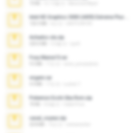
73 KB
약 1개월 전
Maverick Mayer
Intel HD Graphics 3000 (4459) Extreme Plus 2.0.zip
126.5 MB
6년 전
nIGHTmAYOR
Achados sla.zip
220.0 MB
5개월 전
Lya K.
Foxy Mama15.rar
9.5 MB
17년 전
extra_precautions
virgem.rar
4.4 MB
17년 전
Lucinei 7.
Pokemon Ecchi Gba Rom.zip
70 KB
4개월 전
Caleb Price
casal_voyeur.zip
20.8 MB
15년 전
netowescher