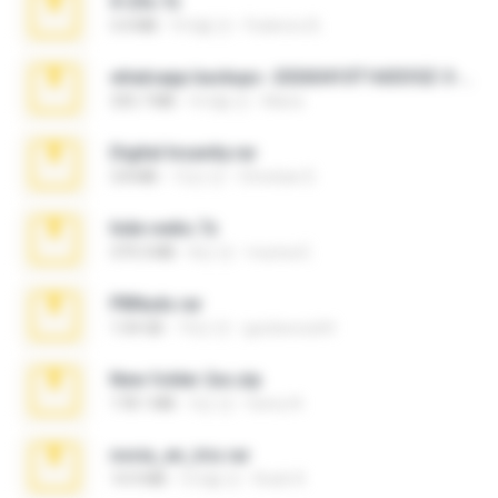
X-23x.7z
3.4 MB
9개월 전
Federico B.
whatsapp backups -20260410T160335Z-3-001.zip
335.7 MB
4개월 전
Maria
Digital Insanity.rar
3.8 MB
12년 전
Christian D.
hide vedio.7z
379.3 MB
8년 전
munna E.
PBNuds.rar
1.04 GB
10년 전
gustavocs64
New folder 2xx.zip
178.1 MB
3년 전
henry N.
novia_en_trio.rar
14.9 MB
5개월 전
Rodri R.