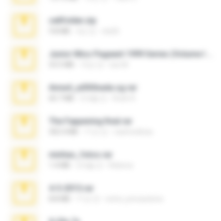
cellfolder.zip
9.8 MB
3년 전
ela26
Junior Miss Pageant 1999 Series (Volume I Part I NC 6).7z
53.5 MB
12년 전
luis M.
Anna4_yd3t0nada.sg.rar
60.7 MB
5개월 전
Rodri R.
The Fappening final.rar
302.4 MB
11년 전
raulmedinax
minhas_fotos.rar
1.4 MB
2개월 전
Rebeca
4-5-2015.rar
8.8 MB
11년 전
extra_precautions