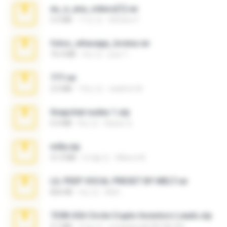
eu_e_ana_videos[1].rar
5.5 MB
11년 전
Adriano F.
fotos_whasapp_lorena.rar
76.4 MB
4년 전
jose T.
777.rar
2.0 MB
10년 전
vladimir M.
Snapchat nudes 1.zip
6.0 MB
8년 전
Baixar Q.
milly.zip
31.0 MB
6개월 전
Milene M.
LIL PEEP VOCAL PRESET BY MELT.rar
826 KB
4년 전
Melt ..
7258 USA Circle Crypto Investors Leads.zip
3.1 MB
21일 전
cmqadeer@786786786