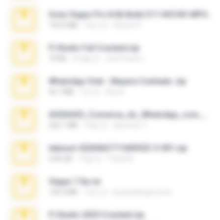
Sony Vegas Pro 8.0b Build 217-AVCHD-MPG-AC3 FIXED.7z
192.6 MB
16년 전
Steven P.
Fl Studio Full Cracked.zip
79 KB
4개월 전
Joel Powers
WhatsApp Chat - Mayara Cunhada .zip
36.7 MB
7년 전
Ana K.
65536533_Conversa_do_WhatsApp_com_Meu_Esposo.zip
262.1 MB
16일 전
desomar T.
takeout-20260621T160055Z-3-001.zip
2.00 GB
13일 전
Thata N.
Vegas 7.0a.rar
120.3 MB
15년 전
boyisadangerzone
Fl Studio 2025 Cracked.zip