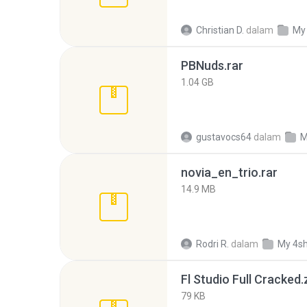
Christian D.
dalam
My
PBNuds.rar
1.04 GB
gustavocs64
dalam
M
novia_en_trio.rar
14.9 MB
Rodri R.
dalam
My 4s
Fl Studio Full Cracked.
79 KB