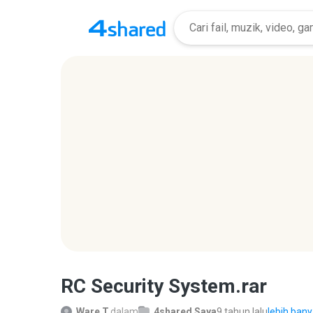
RC Security System.rar
Ware T.
dalam
4shared Saya
9 tahun lalu
lebih banya