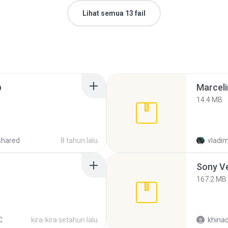
Lihat semua 13 fail
p
Marceli
14.4 MB
shared
8 tahun lalu
vladim
Sony Ve
167.2 MB
C
kira-kira setahun lalu
khina