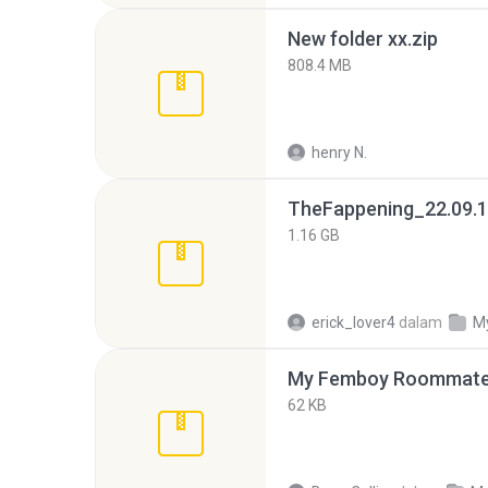
New folder xx.zip
808.4 MB
henry N.
TheFappening_22.09.1
1.16 GB
erick_lover4
dalam
M
My Femboy Roommate F
62 KB