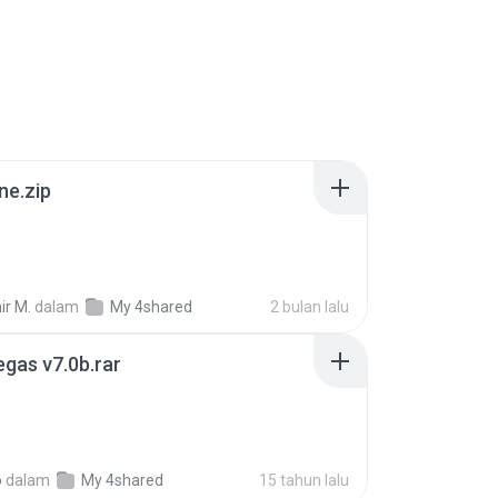
ne.zip
ir M.
dalam
My 4shared
2 bulan lalu
gas v7.0b.rar
o
dalam
My 4shared
15 tahun lalu