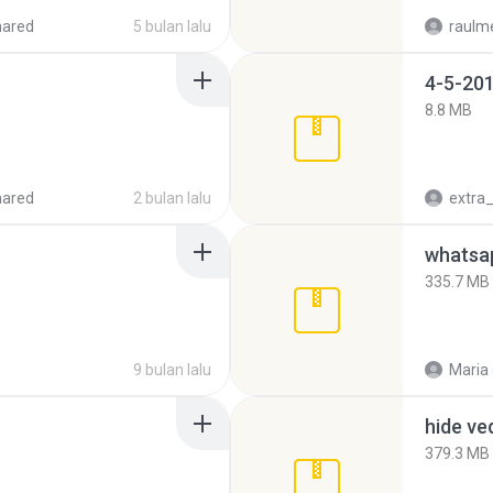
hared
5 bulan lalu
raulm
4-5-201
8.8 MB
hared
2 bulan lalu
335.7 MB
9 bulan lalu
Maria
hide ve
379.3 MB