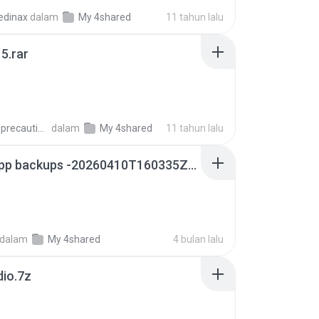
edinax
dalam
My 4shared
11 tahun lalu
5.rar
extra_precautions
dalam
My 4shared
11 tahun lalu
whatsapp backups -20260410T160335Z-3-001.zip
dalam
My 4shared
4 bulan lalu
dio.7z