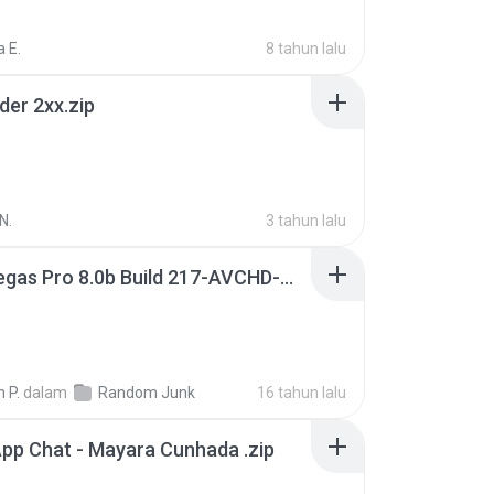
 E.
8 tahun lalu
der 2xx.zip
N.
3 tahun lalu
Sony Vegas Pro 8.0b Build 217-AVCHD-MPG-AC3 FIXED.7z
 P.
dalam
Random Junk
16 tahun lalu
pp Chat - Mayara Cunhada .zip