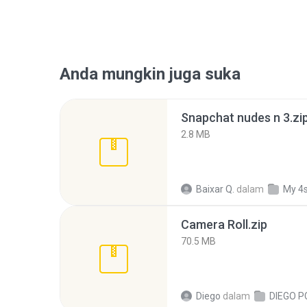
Anda mungkin juga suka
Snapchat nudes n 3.zi
2.8 MB
Baixar Q.
dalam
My 4
Camera Roll.zip
70.5 MB
Diego
dalam
DIEGO P