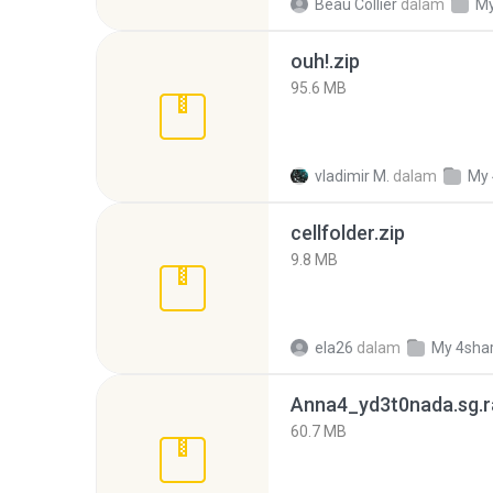
Beau Collier
dalam
My
ouh!.zip
95.6 MB
vladimir M.
dalam
My 
cellfolder.zip
9.8 MB
ela26
dalam
My 4sha
Anna4_yd3t0nada.sg.r
60.7 MB