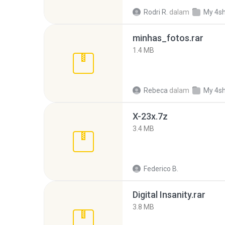
Rodri R.
dalam
My 4s
minhas_fotos.rar
1.4 MB
Rebeca
dalam
My 4s
X-23x.7z
3.4 MB
Federico B.
Digital Insanity.rar
3.8 MB