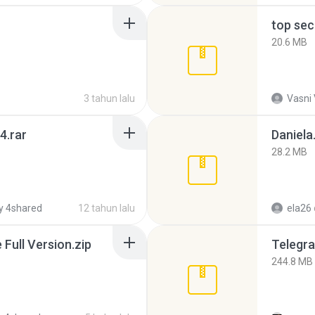
top sec
20.6 MB
3 tahun lalu
Vasni
4.rar
Daniela
28.2 MB
y 4shared
12 tahun lalu
ela26
ull Version.zip
Telegra
244.8 MB