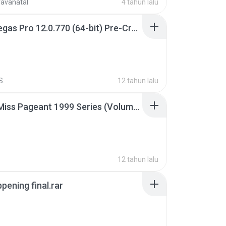
ravanatal
4 tahun lalu
Sony Vegas Pro 12.0.770 (64-bit) Pre-Cracked.zip
S.
12 tahun lalu
Junior Miss Pageant 1999 Series (Volume I Part I NC 6).7z
12 tahun lalu
pening final.rar