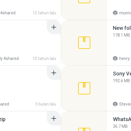
 4shared
12 tahun lalu
munna
New fol
178.1 MB
y 4shared
10 tahun lalu
henry 
192.6 MB
hared
5 bulan lalu
Steven
zip
WhatsA
36.7 MB