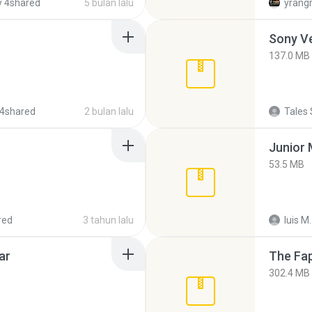
 4shared
5 bulan lalu
yrang
137.0 MB
4shared
2 bulan lalu
Tales 
53.5 MB
red
3 tahun lalu
luis M.
ar
The Fap
302.4 MB